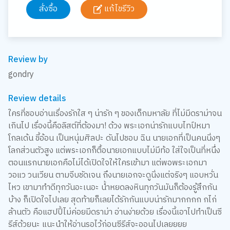
สั่งซื้อ
แก้ไขรีวิว
Review by
gondry
Review details
ใครที่ชอบอ่านเรื่องรักใส ๆ น่ารัก ๆ ของเด็กมหาลัย ที่ไม่มีดราม่าจน
เกินไป เรื่องนี้คือลิสต์ที่ต้องมา! ด้วง พระเอกน่ารักแบบไทป์หมา
โกลเด้น ขี้อ้อน เป็นหนุ่มศิลปะ ดันไปชอบ ฉิน นายเอกที่เป็นคนนิ่งๆ
โลกส่วนตัวสูง แต่พระเอกก็ตื้อนายเอกแบบไม่มีท้อ ใส่ใจเป็นที่หนึ่ง
ตอนแรกนายเอกคือไม่ได้เปิดใจให้ใครเข้ามา แต่พอพระเอกมา
วอแว วนเวียน ตามจีบชัดเจน ถึงนายเอกจะดูนิ่งแต่จริงๆ แอบหวั่น
ไหว เขามาทำดีทุกวันอะเนอะ น้ำหยดลงหินทุกวันมันก็ต้องรู้สึกกัน
บ้าง ก็เปิดใจไปเลย สุดท้ายก็เลยได้รักกันแบบน่ารักมากกกก กไก่
ล้านตัว คือแฮปปี้ไม่ค่อยมีดราม่า อ่านง่ายด้วย เรื่องนี้เอาไปทำเป็นซี
รีส์ด้วยนะ แนะนำให้อ่านรอไว้ก่อนซีรีส์จะออนไปเลยยยย