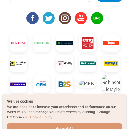
We use cookies
We use cookies to improve your experience and performance on our
© 2021 B2S CLUB, All rights reserved. Web
website. You can manage your preferences by clicking "Change
Preferences".
Cookie Policy
Design by
1001click.
Accept All