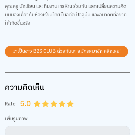
คุณครู นักเรียน และทีมงาน insKru ร่วมกัน แลกเปลี่ยนความคิด
มุมมองเกี่ยวกับห้องเรียนไทย ในอดีต ปัจจุบัน และอนาคตที่อยาก
ให้เกิดขึ้นจริง
มาเป็นชาว B2S CLUB ด้วยกันนะ สมัครสมาชิก
คลิกเลย!
ความคิดเห็น
5.0
Rate
0.5
1.0
1.5
2.0
2.5
3.0
3.5
4.0
4.5
5.0
เพิ่มรูปภาพ