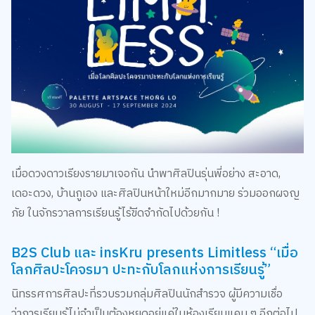
เมื่อดวงดาวเรียงรายมาเจอกัน นำพาศิลปินรุ่นพี่อย่าง สะอาด,
เดอะดวง, บ้านกูเอง และศิลปินหน้าใหม่อีกมากมาย ร่วมออกผจญ
ภัย ในจักรวาลการเรียนรู้ไร้ขีดจำกัดไปด้วยกัน !
B2S Club และ insKru presents Limitless “เมื่อ
โลกศิลปะโคจรมา ปะทะกับโลกแห่งการเรียนรู้”
นิทรรศการศิลปะที่รวบรวมกลุ่มศิลปินนักสำรวจ ผู้มีความเชื่อ
ว่าการเรียนรู้ไม่จำเป็นต้องหยุดอยู่แค่ในห้องเรียนแคบ ๆ อีกต่อไป