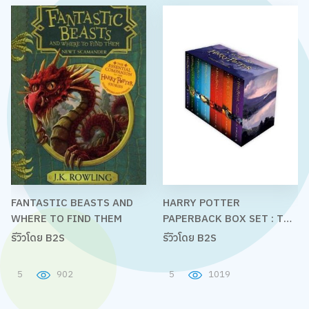
FANTASTIC BEASTS AND
HARRY POTTER
WHERE TO FIND THEM
PAPERBACK BOX SET : THE
COMPLETE COLLECTION
รีวิวโดย B2S
รีวิวโดย B2S
5
902
5
1019