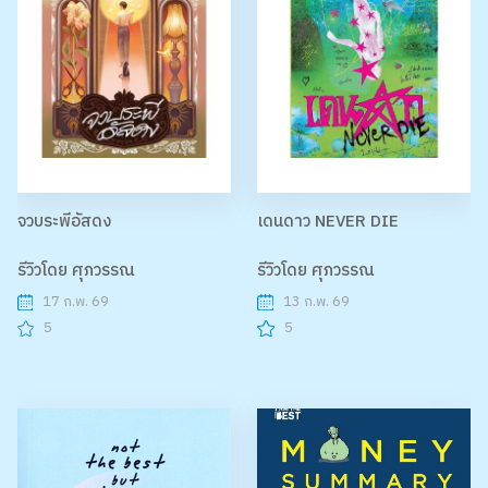
จวบระพีอัสดง
เดนดาว NEVER DIE
รีวิวโดย ศุภวรรณ
รีวิวโดย ศุภวรรณ
17 ก.พ. 69
13 ก.พ. 69
5
5