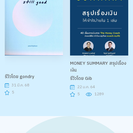
MONEY SUMMARY สรุปเรื่อง
เงิน
รีวิวโดย gondry
รีวิวโดย Gib
31 มี.ค. 68
22 ม.ค. 64
5
5
1289