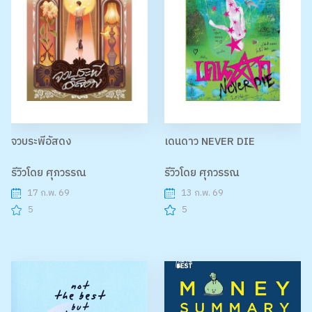
จวบระพีอัสดง
เดนดาว NEVER DIE
รีวิวโดย ศุภวรรณ
รีวิวโดย ศุภวรรณ
17 ก.พ. 69
13 ก.พ. 69
5
5