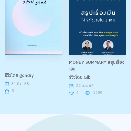
MONEY SUMMARY สรุปเรื่อง
เงิน
รีวิวโดย gondry
รีวิวโดย Gib
31 มี.ค. 68
22 ม.ค. 64
5
5
1289