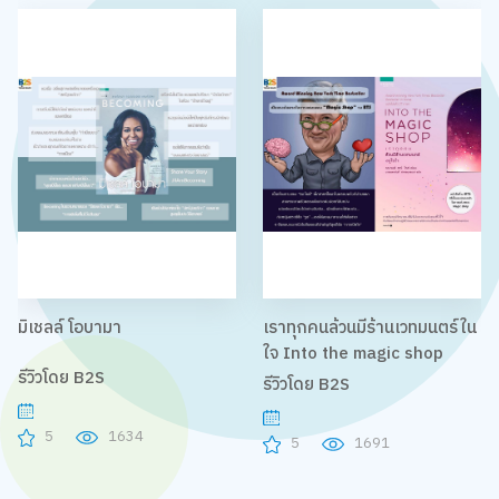
มิเชลล์ โอบามา
เราทุกคนล้วนมีร้านเวทมนตร์ใน
ใจ Into the magic shop
รีวิวโดย B2S
รีวิวโดย B2S
5
1634
5
1691