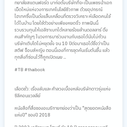
ทยาลัยสแตนฟอร์ด มาก่อตั้งบริษัทที่จะเป็นเพชรน้ำเอก
เม็ดใหม่แห่งวงการเทคโนโลยีชีวภาพ ด้วยอุปกรณ์
ไฮเทคซึ่งเป็นดั่งแล็บเคลื่อนที่ตรวจวิเคราะห์เลือดคนไข้
ได้ในบ้าน โดยใช้ตัวอย่างเพียงหยดจิ๋ว ภาพฝันนี้
รวบรวมทุนให้เอลิซาเบทได้หลายร้อยล้านดอลลาร์ ดึง
คนสำคัญๆ ในวงการมาร่วมงานกับเธอได้นับไม่ถ้วน
บริษัทเติบโตไม่หยุดยั้ง จน 10 ปีต่อมาเธอได้ชื่อว่าเป็น
สตีฟ จ็อบส์หญิง ตอนนี้เองที่การขุดค้นเริ่มต้นขึ้น แล้ว
ทุกสิ่งที่ซ่อนไว้ก็ถูกเปิดเผย ...
#TB #thaibook
เลือดชั่ว: เรื่องลับและคำลวงเบื้องหลังบริษัทดาวรุ่งแห่ง
ซิลิคอนแวลลีย์
หนังสือที่สื่อของอเมริกายกย่องว่าเป็น "สุดยอดหนังสือ
แห่งปี" ของปี 2018