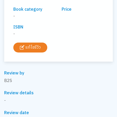
Book category
Price
-
ISBN
-
แก้ไขรีวิว
Review by
B2S
Review details
-
Review date