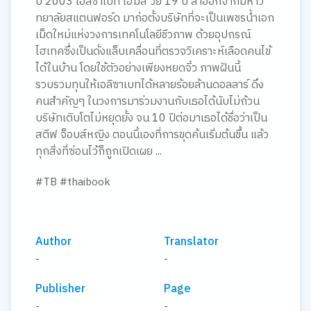
ปี 2003 เอลิซาเบท โฮมส์ วัย 19 ปี ลาออกจากมหาวิ
ทยาลัยสแตนฟอร์ด มาก่อตั้งบริษัทที่จะเป็นเพชรน้ำเอก
เม็ดใหม่แห่งวงการเทคโนโลยีชีวภาพ ด้วยอุปกรณ์
ไฮเทคซึ่งเป็นดั่งแล็บเคลื่อนที่ตรวจวิเคราะห์เลือดคนไข้
ได้ในบ้าน โดยใช้ตัวอย่างเพียงหยดจิ๋ว ภาพฝันนี้
รวบรวมทุนให้เอลิซาเบทได้หลายร้อยล้านดอลลาร์ ดึง
คนสำคัญๆ ในวงการมาร่วมงานกับเธอได้นับไม่ถ้วน
บริษัทเติบโตไม่หยุดยั้ง จน 10 ปีต่อมาเธอได้ชื่อว่าเป็น
สตีฟ จ็อบส์หญิง ตอนนี้เองที่การขุดค้นเริ่มต้นขึ้น แล้ว
ทุกสิ่งที่ซ่อนไว้ก็ถูกเปิดเผย ...
#TB #thaibook
Author
Translator
-
-
Publisher
Page
-
-