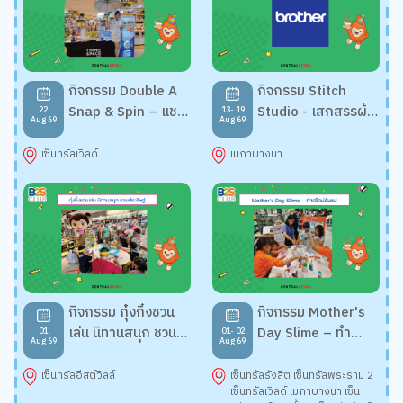
กิจกรรม Double A
กิจกรรม Stitch
Snap & Spin – แชะ
Studio - เสกสรรผ้า
22
13- 19
Aug 69
Aug 69
แชร์ รับสิทธิ์หมุนกาชา
ผืนงาม ด้วยจักรเย็บ
ปอง
ผ้าคู่ใจ
เซ็นทรัลเวิลด์
เมกาบางนา
กิจกรรม กุ๋งกิ๋งชวน
กิจกรรม Mother's
เล่น นิทานสนุก ชวน
Day Slime – ทำ
01
01- 02
Aug 69
Aug 69
ประดิษฐ์
สไลม์วันแม่
เซ็นทรัลอีสต์วิลล์
เซ็นทรัลรังสิต เซ็นทรัลพระราม 2
เซ็นทรัลเวิลด์ เมกาบางนา เซ็น