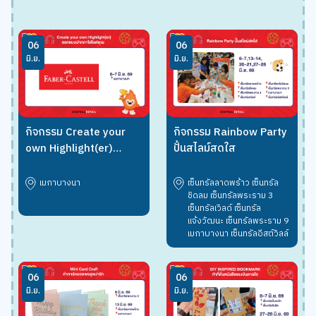
06
06
มิ.ย.
มิ.ย.
กิจกรรม Create your
กิจกรรม Rainbow Party
own Highlight(er)
ปั้นสไลม์สดใส
ออกแบบปากกาไฮไลต์คุณ
เมกาบางนา
เซ็นทรัลลาดพร้าว เซ็นทรัล
ชิดลม เซ็นทรัลพระราม 3
เซ็นทรัลเวิลด์ เซ็นทรัล
แจ้งวัฒนะ เซ็นทรัลพระราม 9
เมกาบางนา เซ็นทรัลอีสต์วิลล์
06
06
มิ.ย.
มิ.ย.