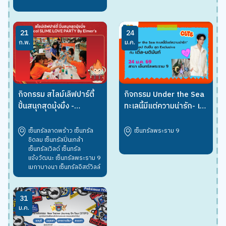
21
24
ก.พ.
ม.ค.
กิจกรรม Under the Sea
กิจกรรม สไลม์เลิฟปาร์ตี้
ทะเลนี้มีแต่ความน่ารัก- เวิร์
ปั้นสนุกสุดมุ้งมิ้ง -
กชอป ดินปั้น สุด
Magical SLIME LOVE
Exclusive กับ เติ้ล-มติมัน
PARTY By Elmer’s
เซ็นทรัลพระราม 9
เซ็นทรัลลาดพร้าว เซ็นทรัล
ท์
ชิดลม เซ็นทรัลปิ่นเกล้า
เซ็นทรัลเวิลด์ เซ็นทรัล
แจ้งวัฒนะ เซ็นทรัลพระราม 9
เมกาบางนา เซ็นทรัลอีสต์วิลล์
31
ม.ค.