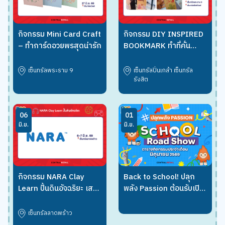
กิจกรรม Mini Card Craft
กิจกรรม DIY INSPIRED
– ทำการ์ดอวยพรสุดน่ารัก
BOOKMARK ทำที่คั่น
หนังสือแรงบันดาลใจ
เซ็นทรัลพระราม 9
เซ็นทรัลปิ่นเกล้า เซ็นทรัล
รังสิต
06
01
มิ.ย.
มิ.ย.
กิจกรรม NARA Clay
Back to School! ปลุก
Learn ปั้นดินอัจฉริยะ เสริม
พลัง Passion ต้อนรับเปิด
ทักษะรอบด้าน
เทอมใหม่
เซ็นทรัลลาดพร้าว