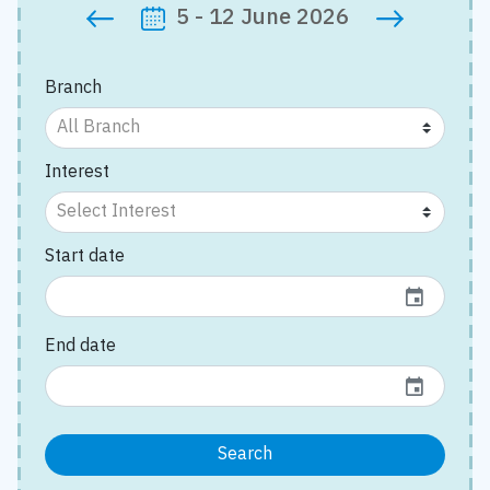
5 - 12 June 2026
Branch
Interest
Start date
event
End date
event
Search