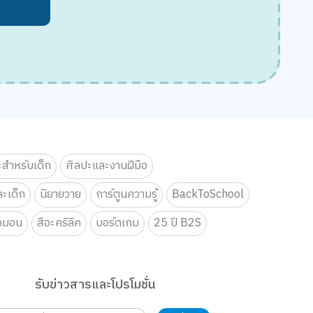
ะสำหรับเด็ก
ศิลปะและงานฝีมือ
ะเด็ก
นิยายวาย
การ์ตูนความรู้
BackToSchool
กมอน
สีอะคริลิค
บอร์ดเกม
25 ปี B2S
รับข่าวสารและโปรโมชั่น