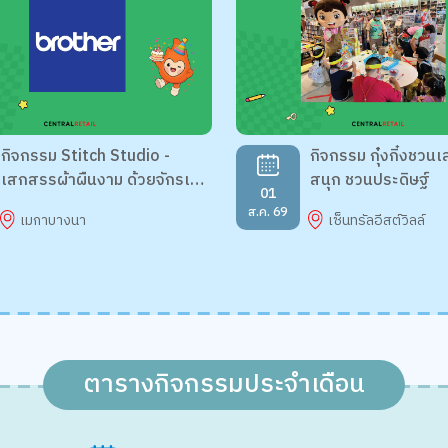
กิจกรรม Stitch Studio -
กิจกรรม กุ๋งกิ๋งชวนเ
เสกสรรผ้าผืนงาม ด้วยจักรเย็บ
สนุก ชวนประดิษฐ์
01
ผ้าคู่ใจ
ส.ค. 69
เมกาบางนา
เซ็นทรัลอีสต์วิลล์
ตารางกิจกรรมประจำเดือน