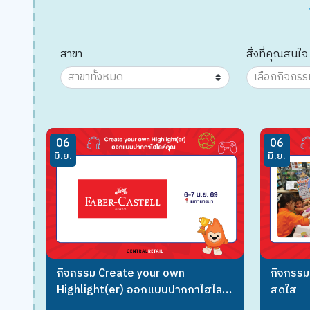
สาขา
สิ่งที่คุณสนใจ
06
06
มิ.ย.
มิ.ย.
กิจกรรม Create your own
กิจกรรม
Highlight(er) ออกแบบปากกาไฮไลต์
สดใส
คุณ