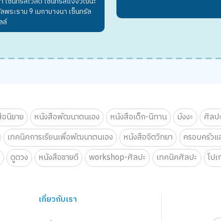
ล้า เซ็นทรัลเวิลด์ เซ็นทรัลแจ้งวัฒนะ
รัลพระราม 9 เมกาบางนา เซ็นทรัล
ลล์
สือนิยาย
หนังสือพัฒนาตนเอง
หนังสือเด็ก-นิทาน
มังงะ
ศิลป
เทคนิคการเรียนเพื่อพัฒนาตนเอง
หนังสือจิตวิทยา
ครอบครัวแล
น
ดูดวง
หนังสือขายดี
workshop-ศิลปะ
เทคนิคศิลปะ
โปเ
เกี่ยวกับเรา