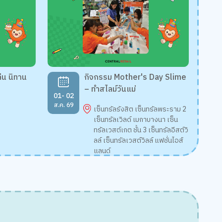
ล่น นิทาน
กิจกรรม Mother's Day Slime
– ทำสไลม์วันแม่
01- 02
ส.ค. 69
เซ็นทรัลรังสิต เซ็นทรัลพระราม 2
เซ็นทรัลเวิลด์ เมกาบางนา เซ็น
ทรัลเวสต์เกต ชั้น 3 เซ็นทรัลอีสต์วิ
ลล์ เซ็นทรัลเวสต์วิลล์ แฟชั่นไอส์
แลนด์