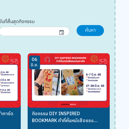
วันที่สิ้นสุดกิจกรรม
ค้นหา
event
06
มิ.ย.
ทำการ์ด
กิจกรรม DIY INSPIRED
BOOKMARK ทำที่คั่นหนังสือแรง
บันดาลใจ