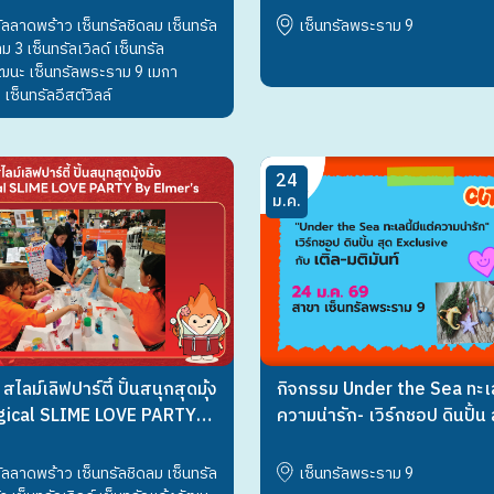
ัลลาดพร้าว เซ็นทรัลชิดลม เซ็นทรัล
เซ็นทรัลพระราม 9
 3 เซ็นทรัลเวิลด์ เซ็นทรัล
ัฒนะ เซ็นทรัลพระราม 9 เมกา
เซ็นทรัลอีสต์วิลล์
24
ม.ค.
กิจกรรม Under the Sea ทะเลน
ไลม์เลิฟปาร์ตี้ ปั้นสนุกสุดมุ้ง
ความน่ารัก- เวิร์กชอป ดินปั้น 
Magical SLIME LOVE PARTY
Exclusive กับ เติ้ล-มติมันท์
r’s
เซ็นทรัลพระราม 9
ัลลาดพร้าว เซ็นทรัลชิดลม เซ็นทรัล