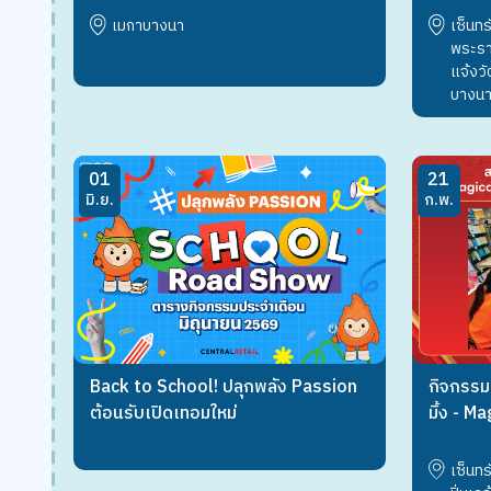
เมกาบางนา
เซ็นทร
พระราม
แจ้งว
บางนา 
01
21
มิ.ย.
ก.พ.
Back to School! ปลุกพลัง Passion
กิจกรรม ส
ต้อนรับเปิดเทอมใหม่
มิ้ง - 
By Elme
เซ็นทร