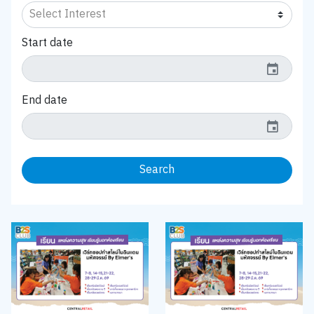
Start date
event
End date
event
Search