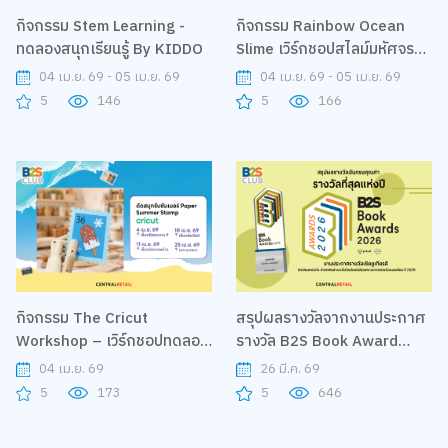
กิจกรรม Stem Learning -
กิจกรรม Rainbow Ocean
ทดลองสนุกเรียนรู้ By KIDDO
Slime เวิร์กชอปสไลม์มหัศจรรย์
แห่งมหาสมุทรสีรุ้ง By Elmer's
04 เม.ย. 69 - 05 เม.ย. 69
04 เม.ย. 69 - 05 เม.ย. 69
5
146
5
166
กิจกรรม The Cricut
สรุปผลรางวัลจากงานประกาศ
Workshop – เวิร์กชอปทดลอง
รางวัล B2S Book Award
ใช้งานโปรแกรมและเครื่อง By
2026
04 เม.ย. 69
26 มี.ค. 69
Cricut
5
173
5
646