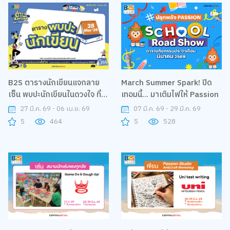
B2S ตารางนักเขียนแจกลาย
March Summer Spark! ปิด
เซ็น พบปะนักเขียนในดวงใจ ที่
เทอมนี้... มาเติมไฟให้ Passion
บูท 50
27 มี.ค. 69 - 06 เม.ย. 69
07 มี.ค. 69 - 29 มี.ค. 69
5
464
5
528