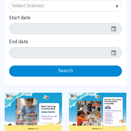
Start date
event
End date
event
Search