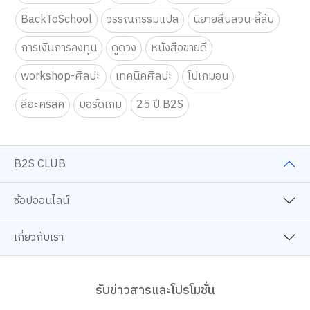
BackToSchool
วรรณกรรมแปล
นิยายสืบสวน-ลี้ลับ
การเงินการลงทุน
ดูดวง
หนังสือขายดี
workshop-ศิลปะ
เทคนิคศิลปะ
โปเกมอน
สีอะคริลิค
บอร์ดเกม
25 ปี B2S
B2S CLUB
ช้อปออนไลน์
เกี่ยวกับเรา
รับข่าวสารและโปรโมชั่น