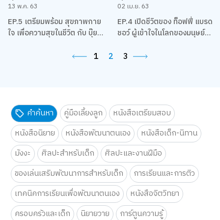
13 พ.ค. 63
02 เม.ย. 63
EP.5 เตรียมพร้อม สุขภาพกาย
EP.4 เปิดชีวิตของ ท็อฟฟี่ แบรด
ใจ เพื่อความสุขในชีวิต กับ บุ๊ย
ชอว์ ผู้เข้าใจในโลกของมนุษย์
มนตรี Runner Insider
ออฟฟิศ
1
2
3
คำค้นหา
คู่มือเลี้ยงลูก
หนังสือเตรียมสอบ
หนังสือนิยาย
หนังสือพัฒนาตนเอง
หนังสือเด็ก-นิทาน
มังงะ
ศิลปะสำหรับเด็ก
ศิลปะและงานฝีมือ
ของเล่นเสริมพัฒนาการสำหรับเด็ก
การเรียนและการติว
เทคนิคการเรียนเพื่อพัฒนาตนเอง
หนังสือจิตวิทยา
ครอบครัวและเด็ก
นิยายวาย
การ์ตูนความรู้