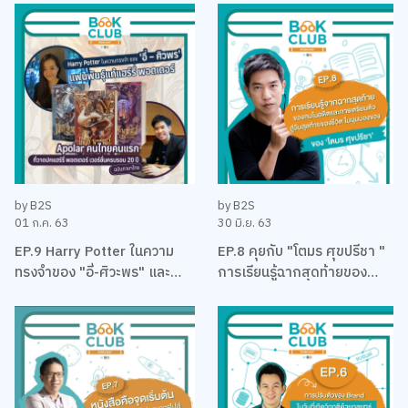
วรรณกรรมเยาวชน
by B2S
by B2S
01 ก.ค. 63
30 มิ.ย. 63
EP.9 Harry Potter ในความ
EP.8 คุยกับ "โตมร ศุขปรีชา "
ทรงจำของ "อี่-ศิวะพร" และ
การเรียนรู้ฉากสุดท้ายของ
"Apolar" คนไทยคนแรกที่วาด
คนในอดีต และการเตรียมตัวสู่
ปกแฮร์รี่ พอตเตอร์ เวอร์ชั่น
วาระสุดท้ายของชีวิต
ครบรอบ 20 ปี ฉบับภาษาไทย