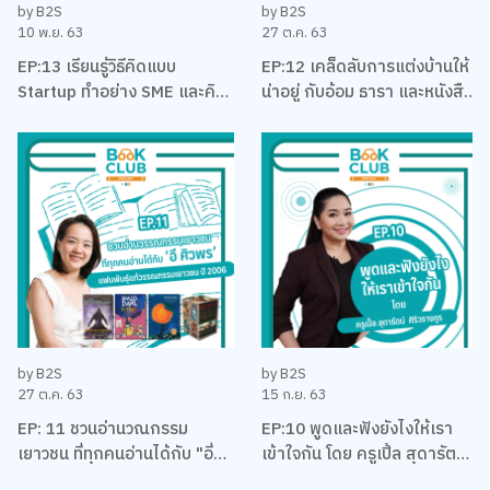
by B2S
by B2S
10 พ.ย. 63
27 ต.ค. 63
EP:13 เรียนรู้วิธีคิดแบบ
EP:12 เคล็ดลับการแต่งบ้านให้
Startup ทำอย่าง SME และคิด
น่าอยู่ กับอ้อม ธารา และหนังสือ
มีระบบแบบมหาชน กับ โทมัส พิช
จัดบ้านแนะนำ
เยนทร์ หงษ์ภักดี
by B2S
by B2S
27 ต.ค. 63
15 ก.ย. 63
EP: 11 ชวนอ่านวณกรรม
EP:10 พูดและฟังยังไงให้เรา
เยาวชน ที่ทุกคนอ่านได้กับ "อี่
เข้าใจกัน โดย ครูเปิ้ล สุดารัตน์
ศิวพร" สุดยอดแฟนพันธุ์แท้
ศรีสุรกานต์