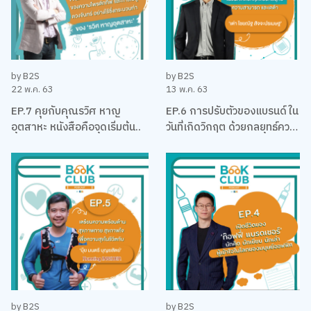
by B2S
by B2S
22 พ.ค. 63
13 พ.ค. 63
EP.7 คุยกับคุณรวิศ หาญ
EP.6 การปรับตัวของแบรนด์ใน
อุตสาหะ หนังสือคือจุดเริ่มต้น..
วันที่เกิดวิกฤต ด้วยกลยุทธ์ความ
สามารถและดาต้า กับ คุณเต่า
ไชยณัฐ สัจจะปรเมษฐ
by B2S
by B2S