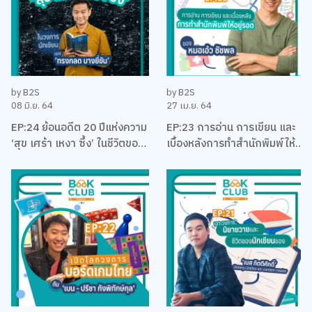
by B2S
by B2S
08 มิ.ย. 64
27 เม.ย. 64
EP:24 ย้อนอดีต 20 ปีแห่งความ
EP:23 การอ่าน การเขียน และ
‘สุข เศร้า เหงา ซึ้ง’ ในชีวิตของ
เบื้องหลังการทำสำนักพิมพ์ให้
นักเขียนที่โรแมคติคที่สุดแห่งยุค
อยู่รอด พร้อมหนังสือสือน่าอ่าน
‘ทรงกลด บางยี่ขัน’
แนะนำ กับหมอเอ้ว ชัชพล