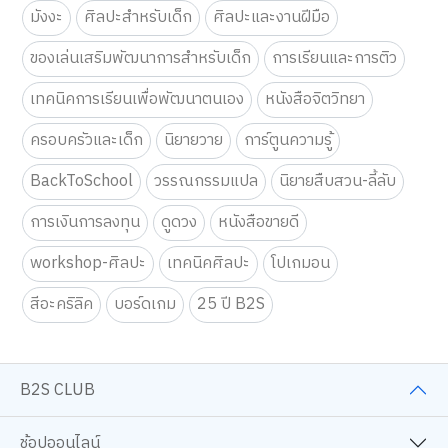
มังงะ
ศิลปะสำหรับเด็ก
ศิลปะและงานฝีมือ
ของเล่นเสริมพัฒนาการสำหรับเด็ก
การเรียนและการติว
เทคนิคการเรียนเพื่อพัฒนาตนเอง
หนังสือจิตวิทยา
ครอบครัวและเด็ก
นิยายวาย
การ์ตูนความรู้
BackToSchool
วรรณกรรมแปล
นิยายสืบสวน-ลี้ลับ
การเงินการลงทุน
ดูดวง
หนังสือขายดี
workshop-ศิลปะ
เทคนิคศิลปะ
โปเกมอน
สีอะคริลิค
บอร์ดเกม
25 ปี B2S
B2S CLUB
ช้อปออนไลน์