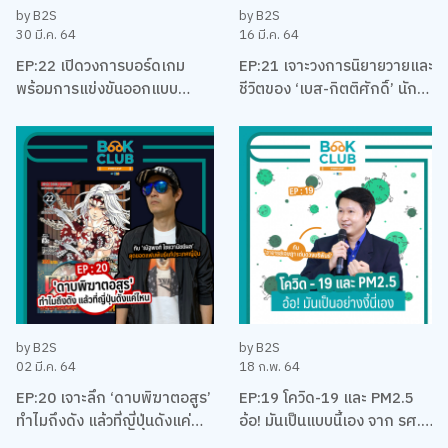
by B2S
by B2S
30 มี.ค. 64
16 มี.ค. 64
EP:22 เปิดวงการบอร์ดเกม
EP:21 เจาะวงการนิยายวายและ
พร้อมการแข่งขันออกแบบ
ชีวิตของ ‘เบส-กิตติศักดิ์’ นัก
บอร์ดเกม EUREKA ครั้งแรกใน
ลงทุน นักเขียน และและนัก
ประเทศไทยกับ เบน – ปรีชา กัง
บริหาร
พิทักษ์กุล
by B2S
by B2S
02 มี.ค. 64
18 ก.พ. 64
EP:20 เจาะลึก ‘ดาบพิฆาตอสูร’
EP:19 โควิด-19 และ PM2.5
ทำไมถึงดัง แล้วที่ญี่ปุ่นดังแค่
อ้อ! มันเป็นแบบนี้เอง จาก รศ.
ไหน พร้อมคุยเรื่องมังงะ กับนัท
ดร. เจษฎา เด่นดวงบริพันธ์