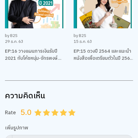
by B2S
by B2S
29 ธ.ค. 63
15 ธ.ค. 63
EP:16 วางแผนการเงินรับปี
EP:15 ดวงปี 2564 และแนะนำ
2021 กับโค้ชหนุ่ม-จักรพงษ์
หนังสือเพื่อเตรียมตัวในปี 2564
เมมพันธุ์
ของชาวราศีต่างๆ โดยแม่หมอ
พิมพ์ฟ้า
ความคิดเห็น
5.0
Rate
0.5
1.0
1.5
2.0
2.5
3.0
3.5
4.0
4.5
5.0
เพิ่มรูปภาพ