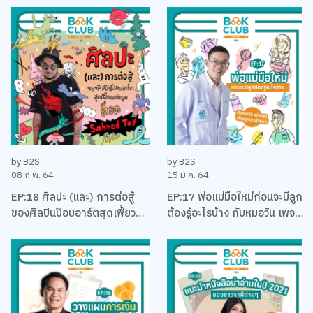
คุง-ณัฐพงศ์ ไชยวานิชย์ผล
by B2S
by B2S
08 ก.พ. 64
15 ม.ค. 64
EP:18 ศิลปะ (และ) การต่อสู้
EP:17 พ่อแม่มือใหม่ก่อนจะมีลูก
ของศิลปินป๊อบอาร์ตสุดเฟี้ยว
ต้องรู้อะไรบ้าง กับหมอวิน เพจ
แห่งยุค ‘ต็อด Sahred Toy’
เลี้ยงลูกตามใจหมอ