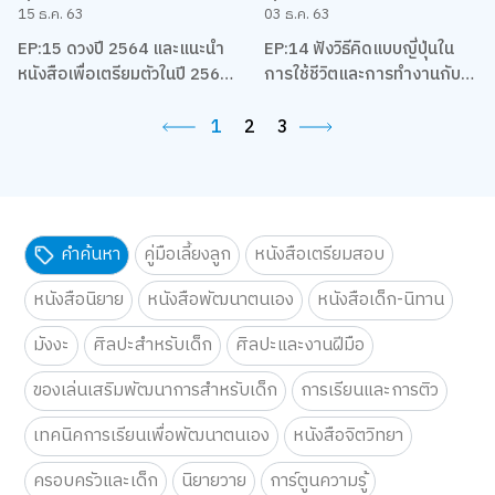
15 ธ.ค. 63
03 ธ.ค. 63
EP:15 ดวงปี 2564 และแนะนำ
EP:14 ฟังวิธีคิดแบบญี่ปุ่นใน
หนังสือเพื่อเตรียมตัวในปี 2564
การใช้ชีวิตและการทำงานกับ
ของชาวราศีต่างๆ โดยแม่หมอ
เกตุวดี Marumura
พิมพ์ฟ้า
1
2
3
คำค้นหา
คู่มือเลี้ยงลูก
หนังสือเตรียมสอบ
หนังสือนิยาย
หนังสือพัฒนาตนเอง
หนังสือเด็ก-นิทาน
มังงะ
ศิลปะสำหรับเด็ก
ศิลปะและงานฝีมือ
ของเล่นเสริมพัฒนาการสำหรับเด็ก
การเรียนและการติว
เทคนิคการเรียนเพื่อพัฒนาตนเอง
หนังสือจิตวิทยา
ครอบครัวและเด็ก
นิยายวาย
การ์ตูนความรู้