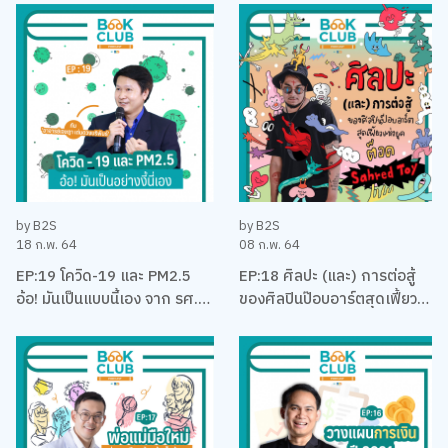
บริหาร
คุง-ณัฐพงศ์ ไชยวานิชย์ผล
by B2S
by B2S
18 ก.พ. 64
08 ก.พ. 64
EP:19 โควิด-19 และ PM2.5
EP:18 ศิลปะ (และ) การต่อสู้
อ้อ! มันเป็นแบบนี้เอง จาก รศ.
ของศิลปินป๊อบอาร์ตสุดเฟี้ยว
ดร. เจษฎา เด่นดวงบริพันธ์
แห่งยุค ‘ต็อด Sahred Toy’