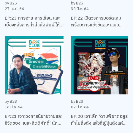
by B2S
by B2S
27 เม.ย. 64
30 มี.ค. 64
EP:23 การอ่าน การเขียน และ
EP:22 เปิดวงการบอร์ดเกม
เบื้องหลังการทำสำนักพิมพ์ให้
พร้อมการแข่งขันออกแบบ
อยู่รอด พร้อมหนังสือสือน่าอ่าน
บอร์ดเกม EUREKA ครั้งแรกใน
แนะนำ กับหมอเอ้ว ชัชพล
ประเทศไทยกับ เบน – ปรีชา กัง
พิทักษ์กุล
by B2S
by B2S
16 มี.ค. 64
02 มี.ค. 64
EP:21 เจาะวงการนิยายวายและ
EP:20 เจาะลึก ‘ดาบพิฆาตอสูร’
ชีวิตของ ‘เบส-กิตติศักดิ์’ นัก
ทำไมถึงดัง แล้วที่ญี่ปุ่นดังแค่
ลงทุน นักเขียน และและนัก
ไหน พร้อมคุยเรื่องมังงะ กับนัท