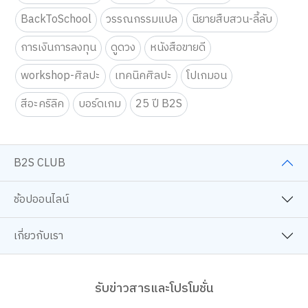
BackToSchool
วรรณกรรมแปล
นิยายสืบสวน-ลี้ลับ
การเงินการลงทุน
ดูดวง
หนังสือขายดี
workshop-ศิลปะ
เทคนิคศิลปะ
โปเกมอน
สีอะคริลิค
บอร์ดเกม
25 ปี B2S
B2S CLUB
ช้อปออนไลน์
เกี่ยวกับเรา
รับข่าวสารและโปรโมชั่น