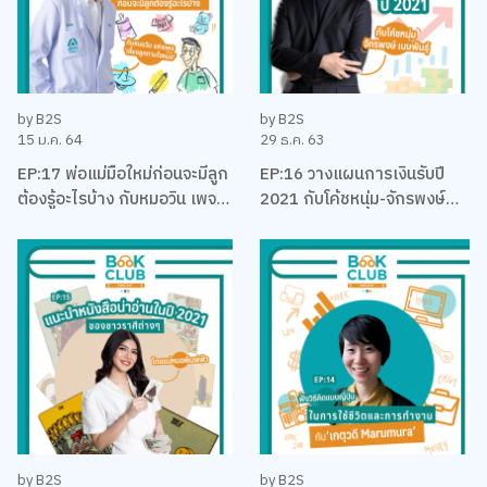
by B2S
by B2S
15 ม.ค. 64
29 ธ.ค. 63
EP:17 พ่อแม่มือใหม่ก่อนจะมีลูก
EP:16 วางแผนการเงินรับปี
ต้องรู้อะไรบ้าง กับหมอวิน เพจ
2021 กับโค้ชหนุ่ม-จักรพงษ์
เลี้ยงลูกตามใจหมอ
เมมพันธุ์
by B2S
by B2S