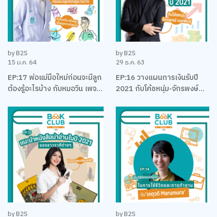
by B2S
by B2S
15 ม.ค. 64
29 ธ.ค. 63
EP:17 พ่อแม่มือใหม่ก่อนจะมีลูก
EP:16 วางแผนการเงินรับปี
ต้องรู้อะไรบ้าง กับหมอวิน เพจ
2021 กับโค้ชหนุ่ม-จักรพงษ์
เลี้ยงลูกตามใจหมอ
เมมพันธุ์
by B2S
by B2S