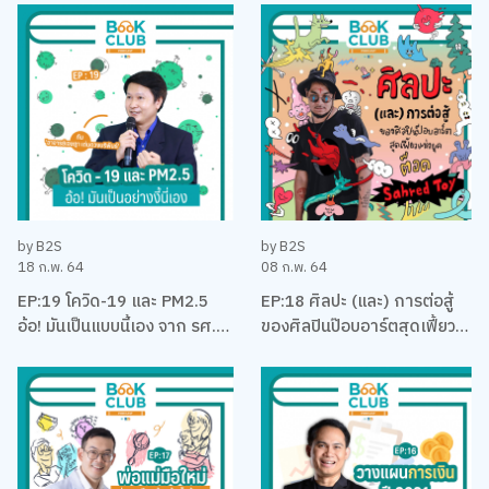
บริหาร
คุง-ณัฐพงศ์ ไชยวานิชย์ผล
by B2S
by B2S
18 ก.พ. 64
08 ก.พ. 64
EP:19 โควิด-19 และ PM2.5
EP:18 ศิลปะ (และ) การต่อสู้
อ้อ! มันเป็นแบบนี้เอง จาก รศ.
ของศิลปินป๊อบอาร์ตสุดเฟี้ยว
ดร. เจษฎา เด่นดวงบริพันธ์
แห่งยุค ‘ต็อด Sahred Toy’