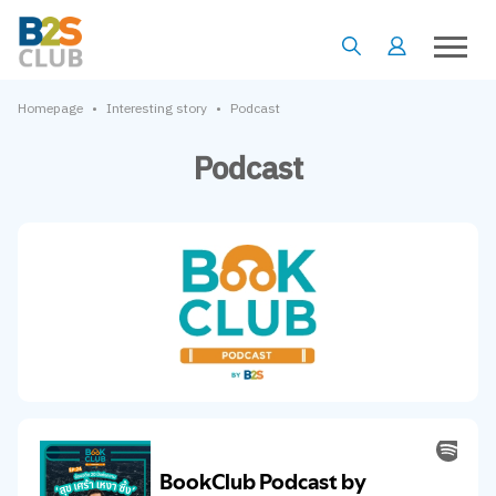
•
•
Homepage
Interesting story
Podcast
Podcast