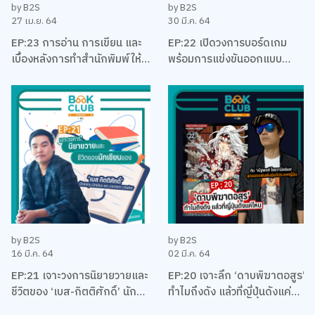
by B2S
by B2S
27 เม.ย. 64
30 มี.ค. 64
EP:23 การอ่าน การเขียน และ
EP:22 เปิดวงการบอร์ดเกม
เบื้องหลังการทำสำนักพิมพ์ให้
พร้อมการแข่งขันออกแบบ
อยู่รอด พร้อมหนังสือสือน่าอ่าน
บอร์ดเกม EUREKA ครั้งแรกใน
แนะนำ กับหมอเอ้ว ชัชพล
ประเทศไทยกับ เบน – ปรีชา กัง
พิทักษ์กุล
by B2S
by B2S
16 มี.ค. 64
02 มี.ค. 64
EP:21 เจาะวงการนิยายวายและ
EP:20 เจาะลึก ‘ดาบพิฆาตอสูร’
ชีวิตของ ‘เบส-กิตติศักดิ์’ นัก
ทำไมถึงดัง แล้วที่ญี่ปุ่นดังแค่
ลงทุน นักเขียน และและนัก
ไหน พร้อมคุยเรื่องมังงะ กับนัท