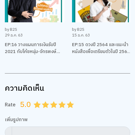
by B2S
by B2S
29 ธ.ค. 63
15 ธ.ค. 63
EP:16 วางแผนการเงินรับปี
EP:15 ดวงปี 2564 และแนะนำ
2021 กับโค้ชหนุ่ม-จักรพงษ์
หนังสือเพื่อเตรียมตัวในปี 2564
เมมพันธุ์
ของชาวราศีต่างๆ โดยแม่หมอ
พิมพ์ฟ้า
ความคิดเห็น
5.0
Rate
0.5
1.0
1.5
2.0
2.5
3.0
3.5
4.0
4.5
5.0
เพิ่มรูปภาพ