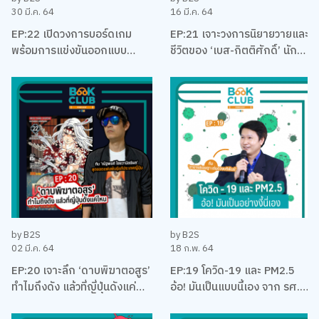
30 มี.ค. 64
16 มี.ค. 64
EP:22 เปิดวงการบอร์ดเกม
EP:21 เจาะวงการนิยายวายและ
พร้อมการแข่งขันออกแบบ
ชีวิตของ ‘เบส-กิตติศักดิ์’ นัก
บอร์ดเกม EUREKA ครั้งแรกใน
ลงทุน นักเขียน และและนัก
ประเทศไทยกับ เบน – ปรีชา กัง
บริหาร
พิทักษ์กุล
by B2S
by B2S
02 มี.ค. 64
18 ก.พ. 64
EP:20 เจาะลึก ‘ดาบพิฆาตอสูร’
EP:19 โควิด-19 และ PM2.5
ทำไมถึงดัง แล้วที่ญี่ปุ่นดังแค่
อ้อ! มันเป็นแบบนี้เอง จาก รศ.
ไหน พร้อมคุยเรื่องมังงะ กับนัท
ดร. เจษฎา เด่นดวงบริพันธ์