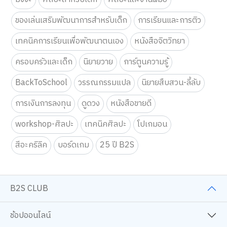
ของเล่นเสริมพัฒนาการสำหรับเด็ก
การเรียนและการติว
เทคนิคการเรียนเพื่อพัฒนาตนเอง
หนังสือจิตวิทยา
ครอบครัวและเด็ก
นิยายวาย
การ์ตูนความรู้
BackToSchool
วรรณกรรมแปล
นิยายสืบสวน-ลี้ลับ
การเงินการลงทุน
ดูดวง
หนังสือขายดี
workshop-ศิลปะ
เทคนิคศิลปะ
โปเกมอน
สีอะคริลิค
บอร์ดเกม
25 ปี B2S
B2S CLUB
ช้อปออนไลน์