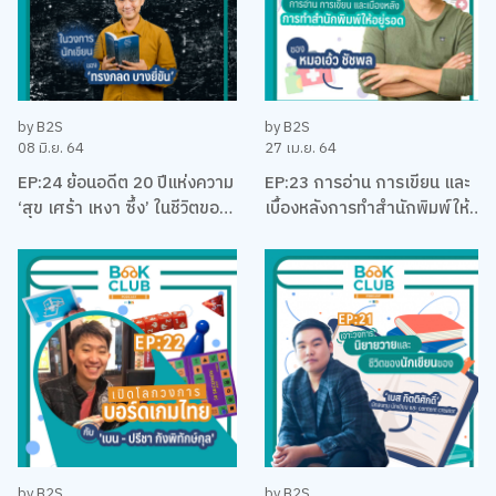
by B2S
by B2S
08 มิ.ย. 64
27 เม.ย. 64
EP:24 ย้อนอดีต 20 ปีแห่งความ
EP:23 การอ่าน การเขียน และ
‘สุข เศร้า เหงา ซึ้ง’ ในชีวิตของ
เบื้องหลังการทำสำนักพิมพ์ให้
นักเขียนที่โรแมคติคที่สุดแห่งยุค
อยู่รอด พร้อมหนังสือสือน่าอ่าน
‘ทรงกลด บางยี่ขัน’
แนะนำ กับหมอเอ้ว ชัชพล
by B2S
by B2S