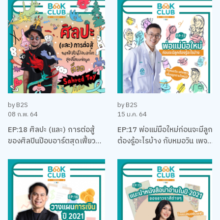
คุง-ณัฐพงศ์ ไชยวานิชย์ผล
by B2S
by B2S
08 ก.พ. 64
15 ม.ค. 64
EP:18 ศิลปะ (และ) การต่อสู้
EP:17 พ่อแม่มือใหม่ก่อนจะมีลูก
ของศิลปินป๊อบอาร์ตสุดเฟี้ยว
ต้องรู้อะไรบ้าง กับหมอวิน เพจ
แห่งยุค ‘ต็อด Sahred Toy’
เลี้ยงลูกตามใจหมอ