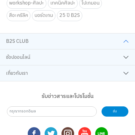
workshop-ศิลปะ
เทคนิคศิลปะ
โปเกมอน
สีอะคริลิค
บอร์ดเกม
25 ปี B2S
B2S CLUB
ช้อปออนไลน์
เกี่ยวกับเรา
รับข่าวสารและโปรโมชั่น
ส่ง