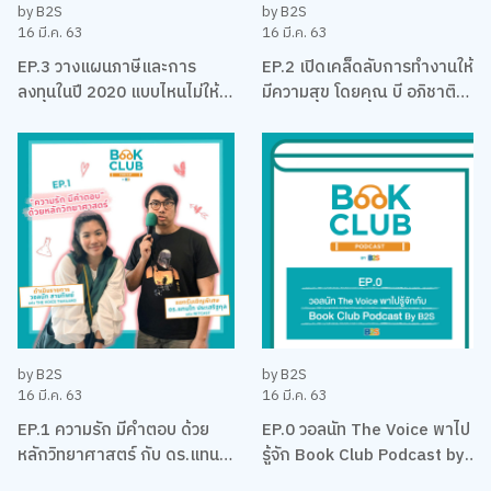
by B2S
by B2S
16 มี.ค. 63
16 มี.ค. 63
EP.3 วางแผนภาษีและการ
EP.2 เปิดเคล็ดลับการทำงานให้
ลงทุนในปี 2020 แบบไหนไม่ให้
มีความสุข โดยคุณ บี อภิชาติ
พลาด กับ พรี่หนอม
HR - The Next Gen
TaxBugnoms
by B2S
by B2S
16 มี.ค. 63
16 มี.ค. 63
EP.1 ความรัก มีคำตอบ ด้วย
EP.0 วอลนัท The Voice พาไป
หลักวิทยาศาสตร์ กับ ดร.แทน
รู้จัก Book Club Podcast by
ไท ประเสริฐกุล แห่ง WiTcast
B2S