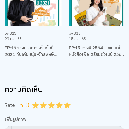
by B2S
by B2S
29 ธ.ค. 63
15 ธ.ค. 63
EP:16 วางแผนการเงินรับปี
EP:15 ดวงปี 2564 และแนะนำ
2021 กับโค้ชหนุ่ม-จักรพงษ์
หนังสือเพื่อเตรียมตัวในปี 2564
เมมพันธุ์
ของชาวราศีต่างๆ โดยแม่หมอ
พิมพ์ฟ้า
ความคิดเห็น
5.0
Rate
0.5
1.0
1.5
2.0
2.5
3.0
3.5
4.0
4.5
5.0
เพิ่มรูปภาพ