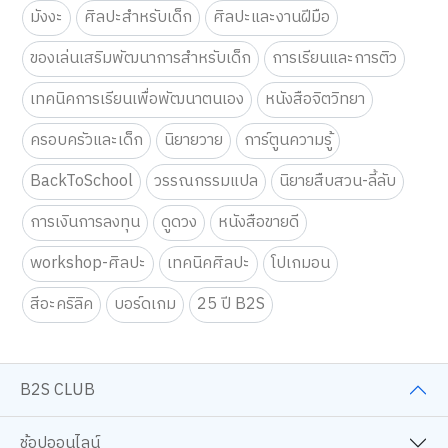
มังงะ
ศิลปะสำหรับเด็ก
ศิลปะและงานฝีมือ
ของเล่นเสริมพัฒนาการสำหรับเด็ก
การเรียนและการติว
เทคนิคการเรียนเพื่อพัฒนาตนเอง
หนังสือจิตวิทยา
ครอบครัวและเด็ก
นิยายวาย
การ์ตูนความรู้
BackToSchool
วรรณกรรมแปล
นิยายสืบสวน-ลี้ลับ
การเงินการลงทุน
ดูดวง
หนังสือขายดี
workshop-ศิลปะ
เทคนิคศิลปะ
โปเกมอน
สีอะคริลิค
บอร์ดเกม
25 ปี B2S
B2S CLUB
ช้อปออนไลน์