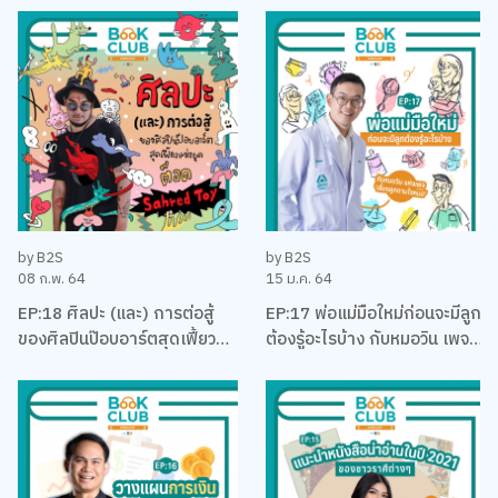
คุง-ณัฐพงศ์ ไชยวานิชย์ผล
by B2S
by B2S
08 ก.พ. 64
15 ม.ค. 64
EP:18 ศิลปะ (และ) การต่อสู้
EP:17 พ่อแม่มือใหม่ก่อนจะมีลูก
ของศิลปินป๊อบอาร์ตสุดเฟี้ยว
ต้องรู้อะไรบ้าง กับหมอวิน เพจ
แห่งยุค ‘ต็อด Sahred Toy’
เลี้ยงลูกตามใจหมอ