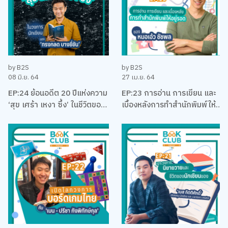
by B2S
by B2S
08 มิ.ย. 64
27 เม.ย. 64
EP:24 ย้อนอดีต 20 ปีแห่งความ
EP:23 การอ่าน การเขียน และ
‘สุข เศร้า เหงา ซึ้ง’ ในชีวิตของ
เบื้องหลังการทำสำนักพิมพ์ให้
นักเขียนที่โรแมคติคที่สุดแห่งยุค
อยู่รอด พร้อมหนังสือสือน่าอ่าน
‘ทรงกลด บางยี่ขัน’
แนะนำ กับหมอเอ้ว ชัชพล