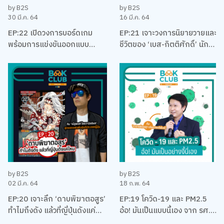
by B2S
by B2S
30 มี.ค. 64
16 มี.ค. 64
EP:22 เปิดวงการบอร์ดเกม
EP:21 เจาะวงการนิยายวายและ
พร้อมการแข่งขันออกแบบ
ชีวิตของ ‘เบส-กิตติศักดิ์’ นัก
บอร์ดเกม EUREKA ครั้งแรกใน
ลงทุน นักเขียน และและนัก
ประเทศไทยกับ เบน – ปรีชา กัง
บริหาร
พิทักษ์กุล
by B2S
by B2S
02 มี.ค. 64
18 ก.พ. 64
EP:20 เจาะลึก ‘ดาบพิฆาตอสูร’
EP:19 โควิด-19 และ PM2.5
ทำไมถึงดัง แล้วที่ญี่ปุ่นดังแค่
อ้อ! มันเป็นแบบนี้เอง จาก รศ.
ไหน พร้อมคุยเรื่องมังงะ กับนัท
ดร. เจษฎา เด่นดวงบริพันธ์