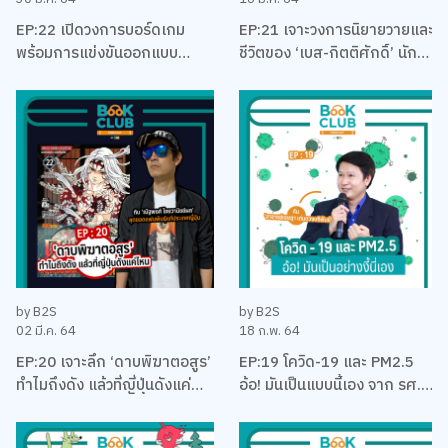
EP:22 เปิดวงการบอร์ดเกม
EP:21 เจาะวงการนิยายวายและ
พร้อมการแข่งขันออกแบบ
ชีวิตของ ‘เบส-กิตติศักดิ์’ นัก
บอร์ดเกม EUREKA ครั้งแรกใน
ลงทุน นักเขียน และและนัก
ประเทศไทยกับ เบน – ปรีชา กัง
บริหาร
พิทักษ์กุล
by B2S
by B2S
02 มี.ค. 64
18 ก.พ. 64
EP:20 เจาะลึก ‘ดาบพิฆาตอสูร’
EP:19 โควิด-19 และ PM2.5
ทำไมถึงดัง แล้วที่ญี่ปุ่นดังแค่
อ้อ! มันเป็นแบบนี้เอง จาก รศ.
ไหน พร้อมคุยเรื่องมังงะ กับนัท
ดร. เจษฎา เด่นดวงบริพันธ์
คุง-ณัฐพงศ์ ไชยวานิชย์ผล