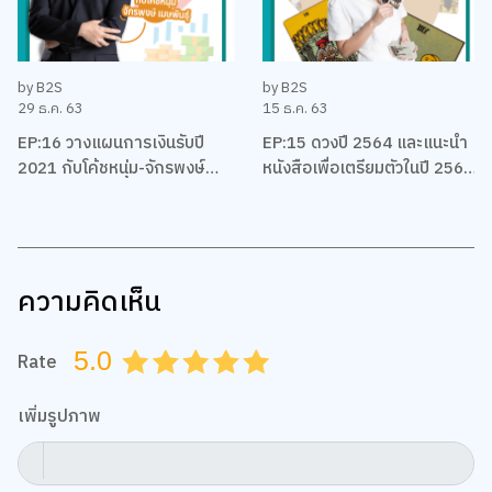
by B2S
by B2S
29 ธ.ค. 63
15 ธ.ค. 63
EP:16 วางแผนการเงินรับปี
EP:15 ดวงปี 2564 และแนะนำ
2021 กับโค้ชหนุ่ม-จักรพงษ์
หนังสือเพื่อเตรียมตัวในปี 2564
เมมพันธุ์
ของชาวราศีต่างๆ โดยแม่หมอ
พิมพ์ฟ้า
ความคิดเห็น
5.0
Rate
0.5
1.0
1.5
2.0
2.5
3.0
3.5
4.0
4.5
5.0
เพิ่มรูปภาพ