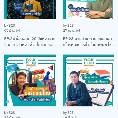
by B2S
by B2S
08 มิ.ย. 64
27 เม.ย. 64
EP:24 ย้อนอดีต 20 ปีแห่งความ
EP:23 การอ่าน การเขียน และ
‘สุข เศร้า เหงา ซึ้ง’ ในชีวิตของ
เบื้องหลังการทำสำนักพิมพ์ให้
นักเขียนที่โรแมคติคที่สุดแห่งยุค
อยู่รอด พร้อมหนังสือสือน่าอ่าน
‘ทรงกลด บางยี่ขัน’
แนะนำ กับหมอเอ้ว ชัชพล
by B2S
by B2S
30 มี.ค. 64
16 มี.ค. 64