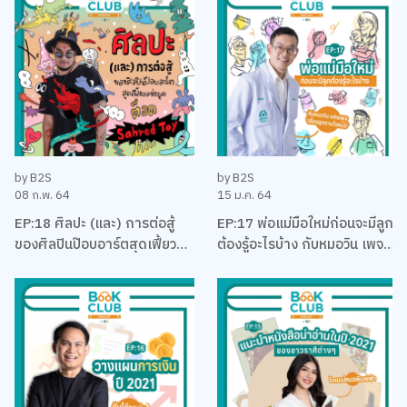
by B2S
by B2S
08 ก.พ. 64
15 ม.ค. 64
EP:18 ศิลปะ (และ) การต่อสู้
EP:17 พ่อแม่มือใหม่ก่อนจะมีลูก
ของศิลปินป๊อบอาร์ตสุดเฟี้ยว
ต้องรู้อะไรบ้าง กับหมอวิน เพจ
แห่งยุค ‘ต็อด Sahred Toy’
เลี้ยงลูกตามใจหมอ