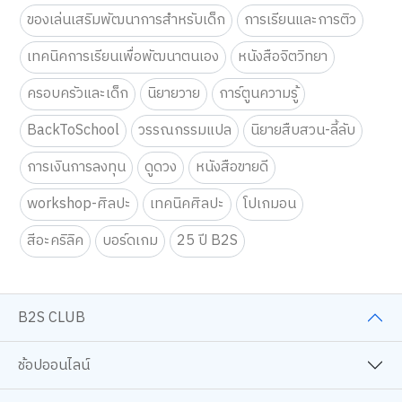
ของเล่นเสริมพัฒนาการสำหรับเด็ก
การเรียนและการติว
เทคนิคการเรียนเพื่อพัฒนาตนเอง
หนังสือจิตวิทยา
ครอบครัวและเด็ก
นิยายวาย
การ์ตูนความรู้
BackToSchool
วรรณกรรมแปล
นิยายสืบสวน-ลี้ลับ
การเงินการลงทุน
ดูดวง
หนังสือขายดี
workshop-ศิลปะ
เทคนิคศิลปะ
โปเกมอน
สีอะคริลิค
บอร์ดเกม
25 ปี B2S
B2S CLUB
ช้อปออนไลน์