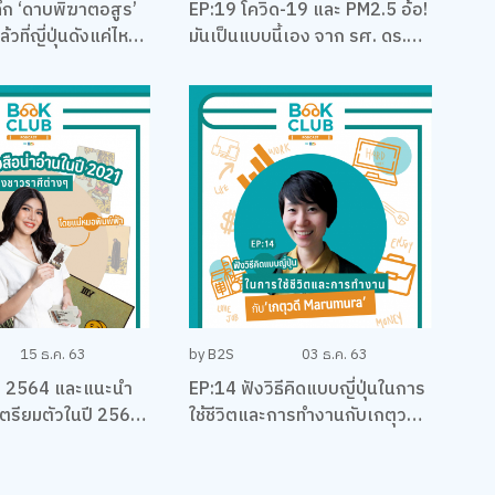
ึก ‘ดาบพิฆาตอสูร’
EP:19 โควิด-19 และ PM2.5 อ้อ!
้วที่ญี่ปุ่นดังแค่ไหน
มันเป็นแบบนี้เอง จาก รศ. ดร.
องมังงะ กับนัทคุง-
เจษฎา เด่นดวงบริพันธ์
ยวานิชย์ผล
15 ธ.ค. 63
by B2S
03 ธ.ค. 63
ี 2564 และแนะนำ
EP:14 ฟังวิธีคิดแบบญี่ปุ่นในการ
อเตรียมตัวในปี 2564
ใช้ชีวิตและการทำงานกับเกตุวดี
ต่างๆ โดยแม่หมอ
Marumura