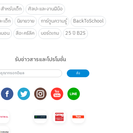
ะสำหรับเด็ก
ศิลปะและงานฝีมือ
ะเด็ก
นิยายวาย
การ์ตูนความรู้
BackToSchool
กมอน
สีอะคริลิค
บอร์ดเกม
25 ปี B2S
รับข่าวสารและโปรโมชั่น
ส่ง