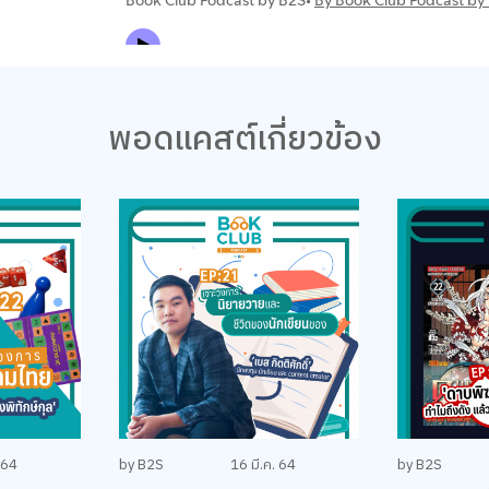
พอดแคสต์เกี่ยวข้อง
 64
by B2S
16 มี.ค. 64
by B2S