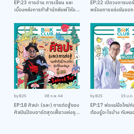
EP:23 การอ่าน การเขียน และ
EP:22 เปิดวงการบอร
เบื้องหลังการทำสำนักพิมพ์ให้อยู่
พร้อมการแข่งขันออ
รอด พร้อมหนังสือสือน่าอ่าน
เกม EUREKA ครั้งแร
แนะนำ กับหมอเอ้ว ชัชพล
ประเทศไทยกับ เบน – 
พิทักษ์กุล
by B2S
08 ก.พ. 64
by B2S
15 ม.ค.
EP:18 ศิลปะ (และ) การต่อสู้ของ
EP:17 พ่อแม่มือใหม่ก่
ศิลปินป๊อบอาร์ตสุดเฟี้ยวแห่งยุค
ต้องรู้อะไรบ้าง กับหม
‘ต็อด Sahred Toy’
เลี้ยงลูกตามใจหมอ