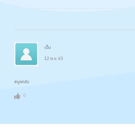
เอ็ม
12 พ.ย. 65
สนุกครับ
0