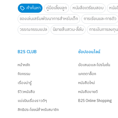
คำค้นหา
คู่มือเลี้ยงลูก
หนังสือเตรียมสอบ
หนัง
ของเล่นเสริมพัฒนาการสำหรับเด็ก
การเรียนและการติว
วรรณกรรมแปล
นิยายสืบสวน-ลี้ลับ
การเงินการลงทุ
B2S CLUB
ช้อปออนไลน์
หน้าหลัก
ข้อเสนอและโปรโมชั่น
กิจกรรม
แคตตาล็อก
เรื่องน่ารู้
หนังสือใหม่
รีวิวหนังสือ
หนังสือขายดี
แบ่งปันเรื่องราวดีๆ
B2S Online Shopping
สิทธิประโยชน์สำหรับสมาชิก