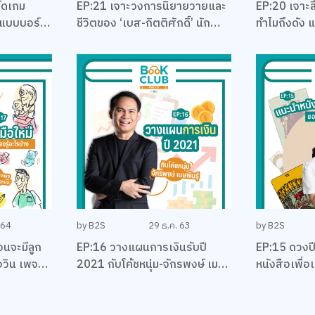
์ดเกม
EP:21 เจาะวงการนิยายวายและ
EP:20 เจาะล
กแบบบอร์ด
ชีวิตของ ‘เบส-กิตติศักดิ์’ นัก
ทำไมถึงดัง แล
กใน
ลงทุน นักเขียน และและนักบริหาร
พร้อมคุยเรื่
ปรีชา กัง
ณัฐพงศ์ ไช
 64
by B2S
29 ธ.ค. 63
by B2S
อนจะมีลูก
EP:16 วางแผนการเงินรับปี
EP:15 ดวงป
อวิน เพจ
2021 กับโค้ชหนุ่ม-จักรพงษ์ เมม
หนังสือเพื่
พันธุ์
ของชาวราศี
พิมพ์ฟ้า