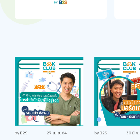
by B2S
27 เม.ย. 64
by B2S
30 มี.ค.