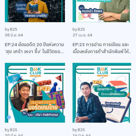
by B2S
by B2S
08 มิ.ย. 64
27 เม.ย. 64
EP:24 ย้อนอดีต 20 ปีแห่งความ
EP:23 การอ่าน การเขียน และ
‘สุข เศร้า เหงา ซึ้ง’ ในชีวิตของ
เบื้องหลังการทำสำนักพิมพ์ให้
นักเขียนที่โรแมคติคที่สุดแห่งยุค
อยู่รอด พร้อมหนังสือสือน่าอ่าน
‘ทรงกลด บางยี่ขัน’
แนะนำ กับหมอเอ้ว ชัชพล
by B2S
by B2S
30 มี.ค. 64
16 มี.ค. 64