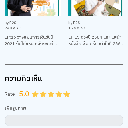
by B2S
by B2S
29 ธ.ค. 63
15 ธ.ค. 63
EP:16 วางแผนการเงินรับปี
EP:15 ดวงปี 2564 และแนะนำ
2021 กับโค้ชหนุ่ม-จักรพงษ์
หนังสือเพื่อเตรียมตัวในปี 2564
เมมพันธุ์
ของชาวราศีต่างๆ โดยแม่หมอ
พิมพ์ฟ้า
ความคิดเห็น
5.0
Rate
0.5
1.0
1.5
2.0
2.5
3.0
3.5
4.0
4.5
5.0
เพิ่มรูปภาพ