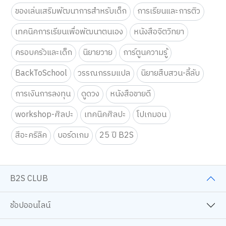
ของเล่นเสริมพัฒนาการสำหรับเด็ก
การเรียนและการติว
เทคนิคการเรียนเพื่อพัฒนาตนเอง
หนังสือจิตวิทยา
ครอบครัวและเด็ก
นิยายวาย
การ์ตูนความรู้
BackToSchool
วรรณกรรมแปล
นิยายสืบสวน-ลี้ลับ
การเงินการลงทุน
ดูดวง
หนังสือขายดี
workshop-ศิลปะ
เทคนิคศิลปะ
โปเกมอน
สีอะคริลิค
บอร์ดเกม
25 ปี B2S
B2S CLUB
ช้อปออนไลน์