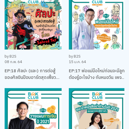
by B2S
by B2S
08 ก.พ. 64
15 ม.ค. 64
EP:18 ศิลปะ (และ) การต่อสู้
EP:17 พ่อแม่มือใหม่ก่อนจะมีลูก
ของศิลปินป๊อบอาร์ตสุดเฟี้ยว
ต้องรู้อะไรบ้าง กับหมอวิน เพจ
แห่งยุค ‘ต็อด Sahred Toy’
เลี้ยงลูกตามใจหมอ