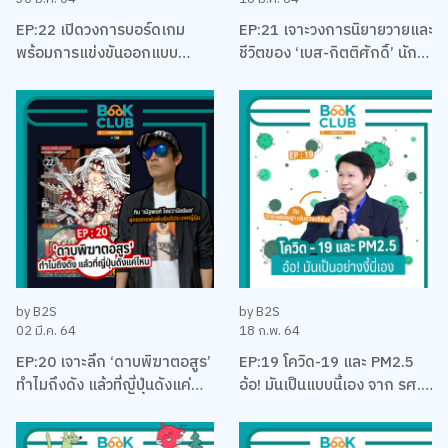
EP:22 เปิดวงการบอร์ดเกม
EP:21 เจาะวงการนิยายวายและ
พร้อมการแข่งขันออกแบบ
ชีวิตของ ‘เบส-กิตติศักดิ์’ นัก
บอร์ดเกม EUREKA ครั้งแรกใน
ลงทุน นักเขียน และและนัก
ประเทศไทยกับ เบน – ปรีชา กัง
บริหาร
พิทักษ์กุล
by B2S
by B2S
02 มี.ค. 64
18 ก.พ. 64
EP:20 เจาะลึก ‘ดาบพิฆาตอสูร’
EP:19 โควิด-19 และ PM2.5
ทำไมถึงดัง แล้วที่ญี่ปุ่นดังแค่
อ้อ! มันเป็นแบบนี้เอง จาก รศ.
ไหน พร้อมคุยเรื่องมังงะ กับนัท
ดร. เจษฎา เด่นดวงบริพันธ์
คุง-ณัฐพงศ์ ไชยวานิชย์ผล