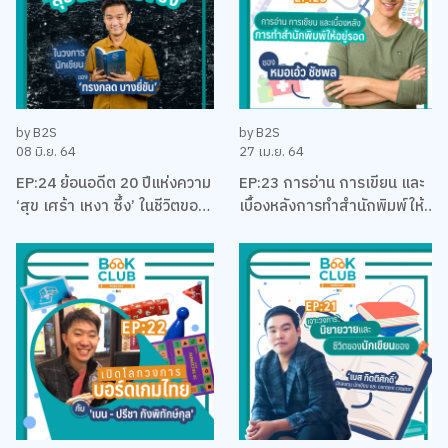
by B2S
by B2S
08 มิ.ย. 64
27 เม.ย. 64
EP:24 ย้อนอดีต 20 ปีแห่งความ
EP:23 การอ่าน การเขียน และ
‘สุข เศร้า เหงา ซึ้ง’ ในชีวิตของ
เบื้องหลังการทำสำนักพิมพ์ให้
นักเขียนที่โรแมคติคที่สุดแห่งยุค
อยู่รอด พร้อมหนังสือสือน่าอ่าน
‘ทรงกลด บางยี่ขัน’
แนะนำ กับหมอเอ้ว ชัชพล