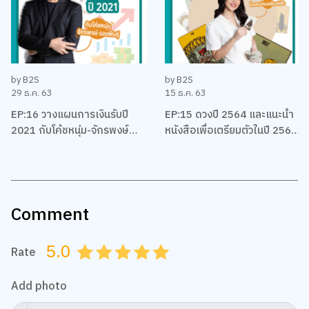
by B2S
by B2S
29 ธ.ค. 63
15 ธ.ค. 63
EP:16 วางแผนการเงินรับปี
EP:15 ดวงปี 2564 และแนะนำ
2021 กับโค้ชหนุ่ม-จักรพงษ์
หนังสือเพื่อเตรียมตัวในปี 2564
เมมพันธุ์
ของชาวราศีต่างๆ โดยแม่หมอ
พิมพ์ฟ้า
Comment
5.0
Rate
0.5
1.0
1.5
2.0
2.5
3.0
3.5
4.0
4.5
5.0
Add photo