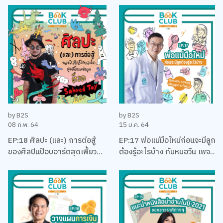
คุง-ณัฐพงศ์ ไชยวานิชย์ผล
by B2S
by B2S
08 ก.พ. 64
15 ม.ค. 64
EP:18 ศิลปะ (และ) การต่อสู้
EP:17 พ่อแม่มือใหม่ก่อนจะมีลูก
ของศิลปินป๊อบอาร์ตสุดเฟี้ยว
ต้องรู้อะไรบ้าง กับหมอวิน เพจ
แห่งยุค ‘ต็อด Sahred Toy’
เลี้ยงลูกตามใจหมอ