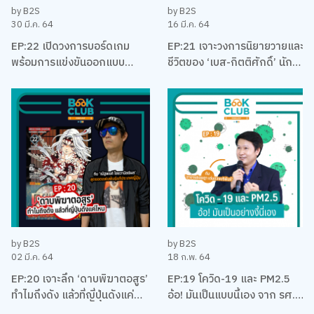
by B2S
by B2S
30 มี.ค. 64
16 มี.ค. 64
EP:22 เปิดวงการบอร์ดเกม
EP:21 เจาะวงการนิยายวายและ
พร้อมการแข่งขันออกแบบ
ชีวิตของ ‘เบส-กิตติศักดิ์’ นัก
บอร์ดเกม EUREKA ครั้งแรกใน
ลงทุน นักเขียน และและนัก
ประเทศไทยกับ เบน – ปรีชา กัง
บริหาร
พิทักษ์กุล
by B2S
by B2S
02 มี.ค. 64
18 ก.พ. 64
EP:20 เจาะลึก ‘ดาบพิฆาตอสูร’
EP:19 โควิด-19 และ PM2.5
ทำไมถึงดัง แล้วที่ญี่ปุ่นดังแค่
อ้อ! มันเป็นแบบนี้เอง จาก รศ.
ไหน พร้อมคุยเรื่องมังงะ กับนัท
ดร. เจษฎา เด่นดวงบริพันธ์