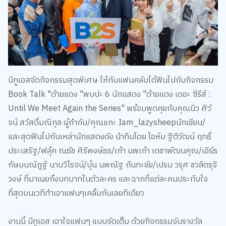
บีทูเอสจัดกิจกรรมสุดพิเศษ ให้กับแฟนคลับได้ฟินไปกับกิจกรรม
Book Talk "ด้ายแดง "พบปะ 6 นักแสดง "ด้ายแดง เดอะ ซีรีส์ :
Until We Meet Again the Series" พร้อมพูดคุยกับคุณนิว ศิวั
จน์ สวัสดิ์มณีกุล ผู้กำกับ/คุณแกะ Iam_lazysheepนักเขียน/
และสุดฟินไปกับเหล่านักแสดงดัง นำทีมโดย โอห์ม ฐิติวัฒน์ ฤทธิ์
ประเสริฐ/ฟลุ้ค ณธัช ศิริพงษ์ธร/เก้า นพเก้า เดชาพัฒนคุณ/เอิร์ธ
กัษมนณัฏฐ์ นามวิโรจน์/บุ๋น นพณัฐ กันทะชัย/เปรม วรุศ ชวลิตรุจิ
วงษ์ ที่มาเผยถึงบทบาทในตัวละคร และฉากที่แต่ละคนประทับใจ
ที่สุดบนเวทีทำเอาแฟนๆเคลิ้มกันเลยทีเดียว
งานนี้ บีทูเอส เอาใจแฟนๆ แบบจัดเต็ม ด้วยกิจกรรมจับรางวัล