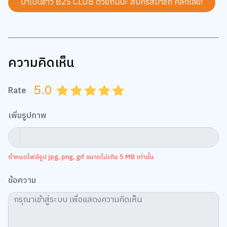
มาเป็นชาว B2S CLUB ด้วยกันนะ สมัครสมาชิก
คลิกเลย!
ความคิดเห็น
5.0
Rate
0.5
1.0
1.5
2.0
2.5
3.0
3.5
4.0
4.5
5.0
เพิ่มรูปภาพ
กำหนดไฟล์รูป jpg, png, gif ขนาดไม่เกิน 5 MB เท่านั้น
ข้อความ