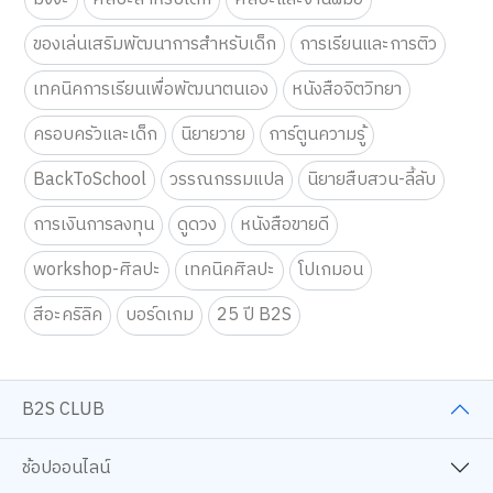
ของเล่นเสริมพัฒนาการสำหรับเด็ก
การเรียนและการติว
เทคนิคการเรียนเพื่อพัฒนาตนเอง
หนังสือจิตวิทยา
ครอบครัวและเด็ก
นิยายวาย
การ์ตูนความรู้
BackToSchool
วรรณกรรมแปล
นิยายสืบสวน-ลี้ลับ
การเงินการลงทุน
ดูดวง
หนังสือขายดี
workshop-ศิลปะ
เทคนิคศิลปะ
โปเกมอน
สีอะคริลิค
บอร์ดเกม
25 ปี B2S
B2S CLUB
ช้อปออนไลน์