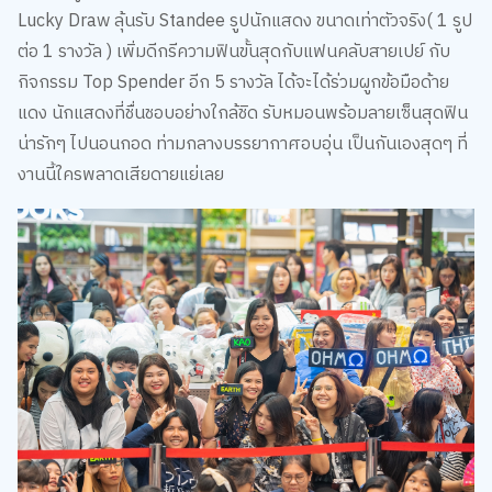
Lucky Draw ลุ้นรับ Standee รูปนักแสดง ขนาดเท่าตัวจริง( 1 รูป
ต่อ 1 รางวัล ) เพิ่มดีกรีความฟินขั้นสุดกับแฟนคลับสายเปย์ กับ
กิจกรรม Top Spender อีก 5 รางวัล ได้จะได้ร่วมผูกข้อมือด้าย
แดง นักแสดงที่ชื่นชอบอย่างใกล้ชิด รับหมอนพร้อมลายเซ็นสุดฟิน
น่ารักๆ ไปนอนกอด ท่ามกลางบรรยากาศอบอุ่น เป็นกันเองสุดๆ ที่
งานนี้ใครพลาดเสียดายแย่เลย