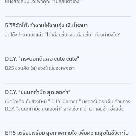
หนังสือเล่มนี้...จะพาคุณ “เปลี่ยนตัวเอง”
5 วิธีจัดโต๊ะทำงานให้งานรุ่ง เงินไหลมา
จัดโต๊ะทำงานนั่งแล้ว “ได้เลื่อนขั้น เงินเดือนขึ้น” ต้องทำยังไง?
D.I.Y. "กระบอกดินสอ cute cute"
B2S ชวนคิด (ส์) ช่วงใหม่ของเพจเรา
D.I.Y. "ขนนกทำมือ สุดเลอค่า"
เปิดไอเดีย กับช่วงใหม่ " D.I.Y. Corner " มงคลรับตรุษจีน ด้วยการ
D.I.Y. "ขนนกทำมือ สุดเลอค่า" จากเชือก! บ้านๆ เลยจ้า...อึ้งสิอึ้ง
EP.5 เตรียมพร้อม สุขภาพกายใจ เพื่อความสุขในชีวิต กับ