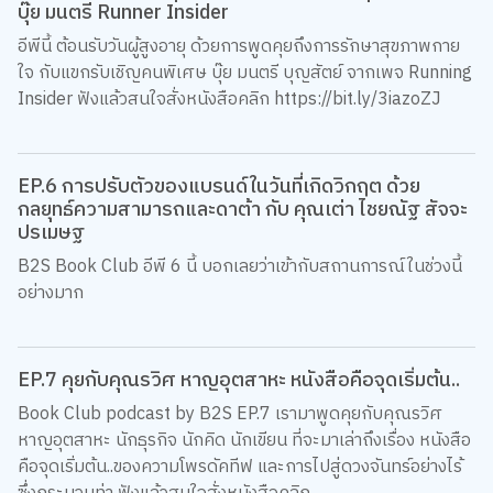
บุ๊ย มนตรี Runner Insider
อีพีนี้ ต้อนรับวันผู้สูงอายุ ด้วยการพูดคุยถึงการรักษาสุขภาพกาย
ใจ กับแขกรับเชิญคนพิเศษ บุ๊ย มนตรี บุญสัตย์ จากเพจ Running
Insider ฟังแล้วสนใจสั่งหนังสือคลิก https://bit.ly/3iazoZJ
EP.6 การปรับตัวของแบรนด์ในวันที่เกิดวิกฤต ด้วย
กลยุทธ์ความสามารถและดาต้า กับ คุณเต่า ไชยณัฐ สัจจะ
ปรเมษฐ
B2S Book Club อีพี 6 นี้ บอกเลยว่าเข้ากับสถานการณ์ในช่วงนี้
อย่างมาก
EP.7 คุยกับคุณรวิศ หาญอุตสาหะ หนังสือคือจุดเริ่มต้น..
Book Club podcast by B2S EP.7 เรามาพูดคุยกับคุณรวิศ
หาญอุตสาหะ นักธุรกิจ นักคิด นักเขียน ที่จะมาเล่าถึงเรื่อง หนังสือ
คือจุดเริ่มต้น..ของความโพรดัคทีฟ และการไปสู่ดวงจันทร์อย่างไร้