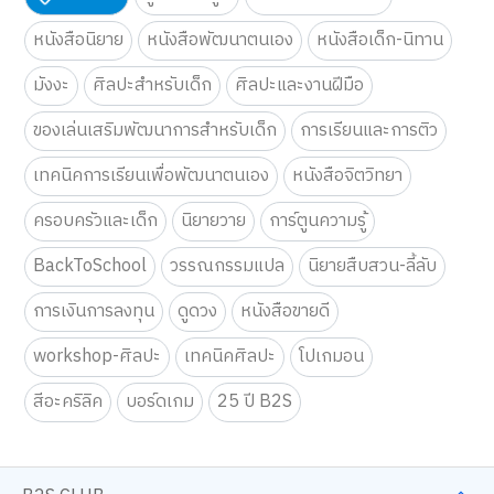
หนังสือนิยาย
หนังสือพัฒนาตนเอง
หนังสือเด็ก-นิทาน
มังงะ
ศิลปะสำหรับเด็ก
ศิลปะและงานฝีมือ
ของเล่นเสริมพัฒนาการสำหรับเด็ก
การเรียนและการติว
เทคนิคการเรียนเพื่อพัฒนาตนเอง
หนังสือจิตวิทยา
ครอบครัวและเด็ก
นิยายวาย
การ์ตูนความรู้
BackToSchool
วรรณกรรมแปล
นิยายสืบสวน-ลี้ลับ
การเงินการลงทุน
ดูดวง
หนังสือขายดี
workshop-ศิลปะ
เทคนิคศิลปะ
โปเกมอน
สีอะคริลิค
บอร์ดเกม
25 ปี B2S