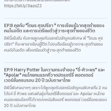
ซึ่งกระบวนท่า ฟังแล้วสนใจสั่งหนังสือคลิก
https://bit.ly/3iazoZJ
EP.8 คุยกับ "โตมร ศุขปรีชา " การเรียนรู้ฉากสุดท้ายของ
คนในอดีต และการเตรียมตัวสู่วาระสุดท้ายของชีวิต
อีพีนี้เข้มข้น กับการพูดคุยกับแขกรับเชิญคนพิเศษ พี่ "โตมร ศุข
ปรีชา" ที่จะพาเราเรียนรู้ชีวิต ไปจนถึงเรียนรู้จากวาระสุดท้ายของ
คนดังในอดีต เพื่อเตรียมตัวสู่วาระสุดท้ายของชีวิต
EP.9 Harry Potter ในความทรงจำของ "อี่-ศิวะพร" และ
"Apolar" คนไทยคนแรกที่วาดปกแฮร์รี่ พอตเตอร์
เวอร์ชั่นครบรอบ 20 ปี ฉบับภาษาไทย
อีพีนี้พิเศษมากๆ เพราะได้พูดคุยกับแขกรับเชิญคนพิเศษถึง 2 คน
ได้แก่ อี่ ศิวพร แฟนพันธุ์แท้แฮร์รี่พ็อตเตอร์ และ Apolar คนไทย
คนแรกของโลกที่ได้วาดปกหนังสือแฮรี่ พอตเตอร์ เวอร์ชั่นครบรอบ
20 ปี ฉบับภาษาไทย