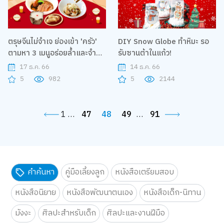
ตรุษจีนไม่จำเจ ย่องเข้า 'ครัว'
DIY Snow Globe ทำหิมะ รอ
ตามหา 3 เมนูอร่อยล้ำและจำ
รับซานต้าในแก้ว!
สูตรได้!
17 ธ.ค. 66
14 ธ.ค. 66
5
982
5
2144
1
…
47
48
49
…
91
คำค้นหา
คู่มือเลี้ยงลูก
หนังสือเตรียมสอบ
หนังสือนิยาย
หนังสือพัฒนาตนเอง
หนังสือเด็ก-นิทาน
มังงะ
ศิลปะสำหรับเด็ก
ศิลปะและงานฝีมือ