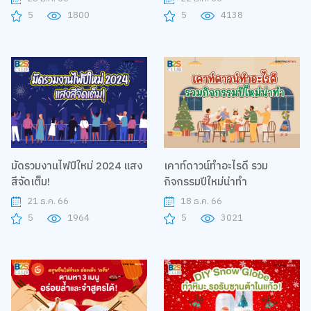
5
1800
5
4138
มัดรวมงานไฟปีใหม่ 2024 แสง
เคาท์ดาวน์ทำอะไรดี รวม
สีจัดเต็ม!
กิจกรรมปีใหม่น่าทำ
21 ธ.ค. 66
18 ธ.ค. 66
5
1964
5
3021