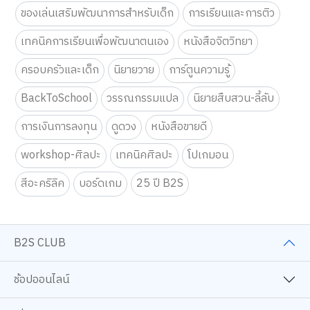
ของเล่นเสริมพัฒนาการสำหรับเด็ก
การเรียนและการติว
เทคนิคการเรียนเพื่อพัฒนาตนเอง
หนังสือจิตวิทยา
ครอบครัวและเด็ก
นิยายวาย
การ์ตูนความรู้
BackToSchool
วรรณกรรมแปล
นิยายสืบสวน-ลี้ลับ
การเงินการลงทุน
ดูดวง
หนังสือขายดี
workshop-ศิลปะ
เทคนิคศิลปะ
โปเกมอน
สีอะคริลิค
บอร์ดเกม
25 ปี B2S
B2S CLUB
ช้อปออนไลน์