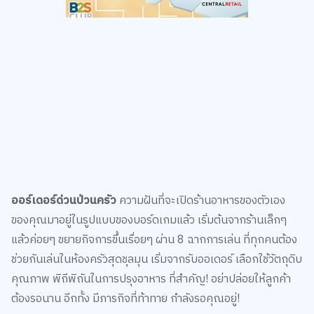
ออร์เดอร์ด่วนป่วนครัว
ความฝันที่จะเปิดร้านอาหารของตัวเอง
ของคุณมาอยู่ในรูปแบบของบอร์ดเกมแล้ว เริ่มต้นจากร้านเล็กๆ
แล้วค่อยๆ ขยายกิจการขึ้นเรื่อยๆ ผ่าน 8 ฉากการเล่น ที่ทุกคนต้อง
ช่วยกันเล่นในห้องครัวสุดชุลมุน เริ่มจากรับออเดอร์ เลือกใช้วัตถุดิบ
คุณภาพ พิถีพิถันในการปรุงอาหาร ที่สำคัญ! อย่าปล่อยให้ลูกค้า
ต้องรอนาน อีกทั้ง มีภารกิจที่ท้าทาย กำลังรอคุณอยู่!