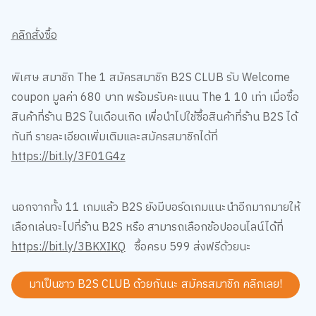
คลิกสั่งซื้อ
พิเศษ สมาชิก The 1 สมัครสมาชิก B2S CLUB รับ Welcome
coupon มูลค่า 680 บาท พร้อมรับคะแนน The 1 10 เท่า เมื่อซื้อ
สินค้าที่ร้าน B2S ในเดือนเกิด เพื่อนำไปใช้ซื้อสินค้าที่ร้าน B2S ได้
ทันที รายละเอียดเพิ่มเติมและสมัครสมาชิกได้ที่
https://bit.ly/3F01G4z
นอกจากทั้ง 11 เกมแล้ว B2S ยังมีบอร์ดเกมแนะนำอีกมากมายให้
เลือกเล่นจะไปที่ร้าน B2S หรือ สามารถเลือกช้อปออนไลน์ได้ที่
https://bit.ly/3BKXIKQ
ซื้อครบ 599 ส่งฟรีด้วยนะ
มาเป็นชาว B2S CLUB ด้วยกันนะ สมัครสมาชิก
คลิกเลย!