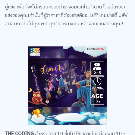
คู่แข่ง เพื่อที่จะได้ครอบครองตำราจอมเวทในตำนาน โดยมีเพียงคู่
แข่งของคุณเท่านั้นที่รู้ว่าคาถาที่ต้องร่ายคืออะไร?? เกมปาร์ตี้ บลัฟ
สุดสนุก เล่นได้ทุกเพศ ทุกวัย เหมาะกับเหล่าจอมเวทอย่างคุณ!
THE CODING
สำหรับอายุ 10 ขึ้นไป ใช้เวลาเล่นแต่ละรอบ 10 -