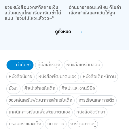
Product of the week:
กล่องจุ่ม Blokees มาต่อ Toy
Story ด้วยกันเถอะ
รวมหนังสือบวกสกิลการเงิน
อ่านมาราธอนแค่ไหน ก็ไม่ล้า
ฉบับคนรุ่นใหม่ เรียกเงินเข้าได้
เลือกท่านั่งและแว่นให้ถูก
แบบ “รวยไม่ไหวแล้ววว~”
ดูทั้งหมด
คำค้นหา
คู่มือเลี้ยงลูก
หนังสือเตรียมสอบ
หนังสือนิยาย
หนังสือพัฒนาตนเอง
หนังสือเด็ก-นิทาน
มังงะ
ศิลปะสำหรับเด็ก
ศิลปะและงานฝีมือ