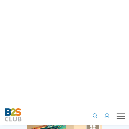
เกม CAMEL UP 2ND EDITION
สำหรับอายุ 14 ขึ้นไป ใช้เวลา
เล่นแต่ละรอบ 45 – 60 นาที เล่นกับเพื่อนได้ตั้งแต่ 2-5 คน การ
วิ่งแข่งอูฐสุดอลหม่านครั้งใหม่ กำลังจะเริ่มขึ้นแล้ว! มาพร้อมกับต้น
ปาล์มใหญ่ยักษ์ 3 มิติ กลางทะเลทรายที่เดือดไปด้วยการเดิมพัน
ของเหล่าเศรษฐีแห่งตะวันออกกลาง อีกทั้งยังมีเจ้าอูฐบ้าคลั่งเสีย
สติ วิ่งผิดทิศ ผิดทาง ปั่นป่วนตลอดการแข่งขัน
คลิกสั่งซื้อ