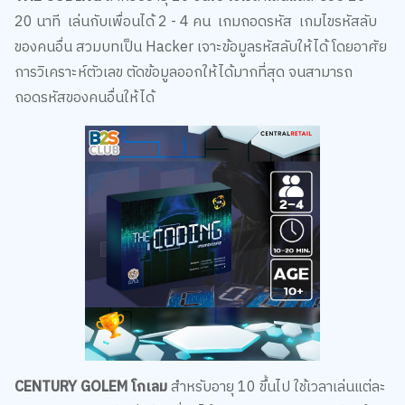
20 นาที เล่นกับเพื่อนได้ 2 - 4 คน เกมถอดรหัส เกมไขรหัสลับ
ของคนอื่น สวมบทเป็น Hacker เจาะข้อมูลรหัสลับให้ได้ โดยอาศัย
การวิเคราะห์ตัวเลข ตัดข้อมูลออกให้ได้มากที่สุด จนสามารถ
ถอดรหัสของคนอื่นให้ได้
CENTURY GOLEM โกเลม
สำหรับอายุ 10 ขึ้นไป ใช้เวลาเล่นแต่ละ
รอบ 30 - 45 นาที เล่นกับเพื่อนได้ 2 - 4 คน ตระการตากับเส้น