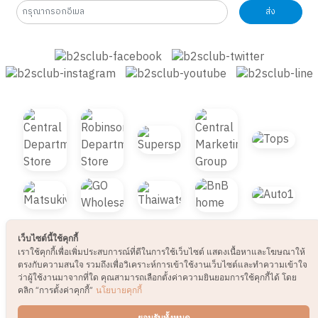
เกี่ยวกับเรา
รับข่าวสารและโปรโมชั่น
ส่ง