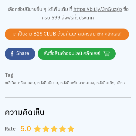
เลือกช้อปนิยายอื่น ๆ ได้เพิ่มเติม ที่
https://bit.ly/3nGuzgp
ซื้อ
ครบ 599 ส่งฟรีทั่วประเทศ
มาเป็นชาว B2S CLUB ด้วยกันนะ สมัครสมาชิก
คลิกเลย!
Share
สั่งซื้อสินค้าออนไลน์ คลิกเลย!
Tag:
หนังสือเตรียมสอบ
,
หนังสือนิยาย
,
หนังสือพัฒนาตนเอง
,
หนังสือเด็ก
,
มังงะ
ความคิดเห็น
5.0
Rate
0.5
1.0
1.5
2.0
2.5
3.0
3.5
4.0
4.5
5.0