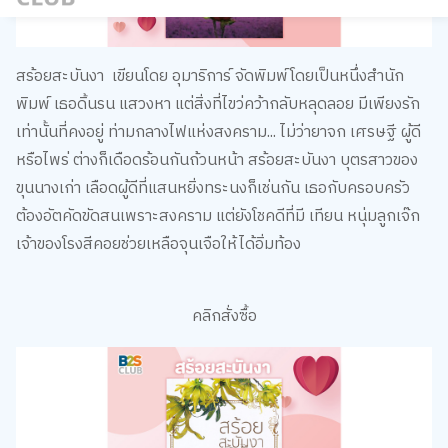
สร้อยสะบันงา เขียนโดย อุมาริการ์ จัดพิมพ์โดยเป็นหนึ่งสำนัก
พิมพ์ เธอดิ้นรน แสวงหา แต่สิ่งที่ไขว่คว้ากลับหลุดลอย มีเพียงรัก
เท่านั้นที่คงอยู่ ท่ามกลางไฟแห่งสงคราม... ไม่ว่ายาจก เศรษฐี ผู้ดี
หรือไพร่ ต่างก็เดือดร้อนกันถ้วนหน้า สร้อยสะบันงา บุตรสาวของ
ขุนนางเก่า เลือดผู้ดีที่แสนหยิ่งทระนงก็เช่นกัน เธอกับครอบครัว
ต้องอัตคัดขัดสนเพราะสงคราม แต่ยังโชคดีที่มี เทียน หนุ่มลูกเจ๊ก
เจ้าของโรงสีคอยช่วยเหลือจุนเจือให้ได้อิ่มท้อง
คลิกสั่งซื้อ