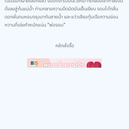
ดิ่งลงสู่ก้นแม่น้ำ ท่ามกลางความมืดมิดอันเย็นเยียบ จอมได้กลิ่น
ดอกลั่นทมหอมจรุงมากับสายน้ำ และแว่วเสียงทุ้มเจือความอ่อน
หวานที่เอ่ยคำหนักแน่น "พ่อจอม"
คลิกสั่งซื้อ