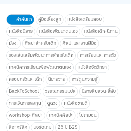
คำค้นหา
คู่มือเลี้ยงลูก
หนังสือเตรียมสอบ
หนังสือนิยาย
หนังสือพัฒนาตนเอง
หนังสือเด็ก-นิทาน
มังงะ
ศิลปะสำหรับเด็ก
ศิลปะและงานฝีมือ
ของเล่นเสริมพัฒนาการสำหรับเด็ก
การเรียนและการติว
เทคนิคการเรียนเพื่อพัฒนาตนเอง
หนังสือจิตวิทยา
ครอบครัวและเด็ก
นิยายวาย
การ์ตูนความรู้
BackToSchool
วรรณกรรมแปล
นิยายสืบสวน-ลี้ลับ
การเงินการลงทุน
ดูดวง
หนังสือขายดี
workshop-ศิลปะ
เทคนิคศิลปะ
โปเกมอน
สีอะคริลิค
บอร์ดเกม
25 ปี B2S