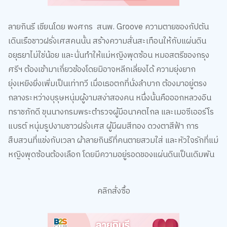
ลายกินรี เขียนโดย พงศกร สนพ. Groove ความตายของกัปตัน
เดินเรือชาวฝรั่งเศสคนนั้น สร้างความสั่นสะเทือนให้กับแผ่นดิน
อยุธยาไม่ใช่น้อย และนั่นทำให้แม่หญิงพุดซ้อน หมอสตรีของกรุง
ศรีฯ ต้องเข้ามาเกี่ยวข้องโดยมิอาจหลีกเลี่ยงได้ ความยุ่งยาก
ยุ่งเหยิงยิ่งเพิ่มเป็นเท่าทวี เมื่อเธอตกที่นั่งลำบาก ต้องมาอยู่ตรง
กลางระหว่างบุรุษหนุ่มผู้งามสง่าสองคน หนึ่งนั้นคือออกหลวงอิน
ทราชภักดี ขุนนางกรมพระตำรวจผู้มีอนาคตไกล และเมอซีเออร์โร
แบรต์ หนุ่มรูปงามชาวฝรั่งเศส ผู้มีผมสีทอง ดวงตาสีฟ้า การ
สืบสวนที่แข่งกับเวลา ผ้าลายกินรีที่คนตายสวมใส่ และหัวใจรักที่แม่
หญิงพุดซ้อนต้องเลือก โดยมีความอยู่รอดของแผ่นดินเป็นเดิมพัน
คลิกสั่งซื้อ