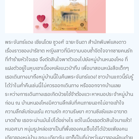
พระจันทร์แดง เขียนโดย ชูวงศ์ ฉายะจินดา สำนักพิมพ์แสงดาว
เรื่องราวของปาริชาต หญิงสาวที่มีความบอบช้ำจิตใจจากชายคนรัก
ที่ทำร้ายหัวใจเธอ จึงตัดสินใจพาตัวเองไปยังหมู่บ้านหนองโหง ที่
แฝงตัวอยู่ในหุบเขาเบื้องหลังแนวป่าทึบ เพื่อมาสอนหนังสือเด็กๆ
เธอเดินทางมาถึงหมู่บ้านนี้ในคืนพระจันทร์แดง! ชาวบ้านแถวนี้รับรู้
ได้ว่าในค่ำคืนเช่นนี้ไม่ควรออกเดินทาง หรือออกจากบ้านเลย
ระหว่างการเดินทางเธอเกิดป่วยไข้จำต้องแวะหาหมอประจำหมู่บ้าน
ก่อน ณ บ้านหนองโหงมีความลึกลับที่คนภายนอกไม่อาจเข้าใจ
ความลึกลับซ่อนเร้น ความรัก ความริษยา ความชิงชังและอาฆาต
มาดร้าย เธอจะผ่านมันไปได้อย่างไร แต่ในเมื่อเธอตัดสินใจมาแล้ว!
หมอศมา หนุ่มรูปหล่อเขาเป็นที่พึ่งของคนเจ็บไข้ได้ป่วยเพียงคน
เดียวของหมู่บ้าน ขณะเดียวกัน เขาก็เป็นที่น่าหวั่นผวาของผู้คนด้วย