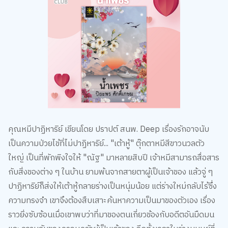
คุณหมีปาฏิหาริย์ เขียนโดย ปราปต์ สนพ. Deep เรื่องรักอาจนับ
เป็นความป่วยไข้ที่ไม่ปาฏิหาริย์... "เต้าหู้" ตุ๊กตาหมีสีขาวนวลตัว
ใหญ่ เป็นที่พักพิงใจให้ "ณัฐ" มาหลายสิบปี เจ้าหมีสามารถสื่อสาร
กับสิ่งของต่าง ๆ ในบ้าน ยามพ้นจากสายตาผู้เป็นเจ้าของ แล้วจู่ ๆ
ปาฏิหาริย์ก็ส่งให้เต้าหู้กลายร่างเป็นหนุ่มน้อย แต่ร่างใหม่กลับไร้ซึ่ง
ความทรงจำ เขาจึงต้องสืบเสาะค้นหาความเป็นมาของตัวเอง เรื่อง
ราวยิ่งซับซ้อนเมื่อเขาพบว่าที่มาของตนเกี่ยวข้องกับอดีตอันมืดมน
และความลับของครอบครัวผู้เป็นเจ้าของ อีกทั้งเวลาในร่างมนุษย์ที่