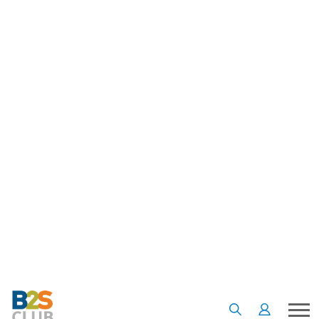
ร้อยปี สมบัติอันล้ำค่าของราชมาตาสริตา ส่าหรีผืนงามที่เจ้าหญิง
แห่งมันตราปุระจะต้องสวมใส่ในวันสยุมพร นั่นหมายถึงว่า นิลปัทม์
จะต้องสวมส่าหรีโบราณผืนนี้ เข้าพิธีสยุมพรกับเจ้าชายหนุ่มรูปงาม
ถ้าเพียงแต่สาวิตรี คู่หมายของเจ้าชายชัยทัศน์จะไม่ก้าวเข้ามาขวาง
เส้นทางรักของเธอเสียก่อน และครั้งนี้ นวลเนื้อแก้วจะไม่ยอมให้
ใครหน้าไหนมาทำลายงานวิวาห์อันยิ่งใหญ่แห่งปีอย่างแน่นอน!
คลิกสั่งซื้อ