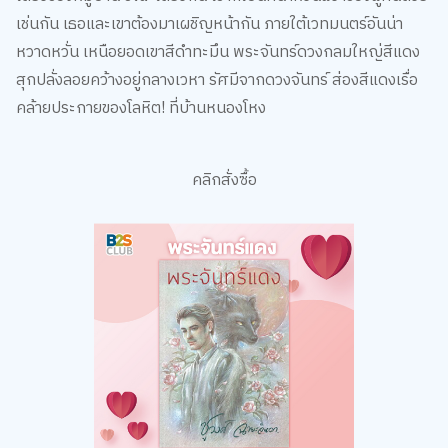
เช่นกัน เธอและเขาต้องมาเผชิญหน้ากัน ภายใต้เวทมนตร์อันน่า
หวาดหวั่น เหนือยอดเขาสีดำทะมึน พระจันทร์ดวงกลมใหญ่สีแดง
สุกปลั่งลอยคว้างอยู่กลางเวหา รัศมีจากดวงจันทร์ ส่องสีแดงเรื่อ
คล้ายประกายของโลหิต! ที่บ้านหนองโหง
คลิกสั่งซื้อ