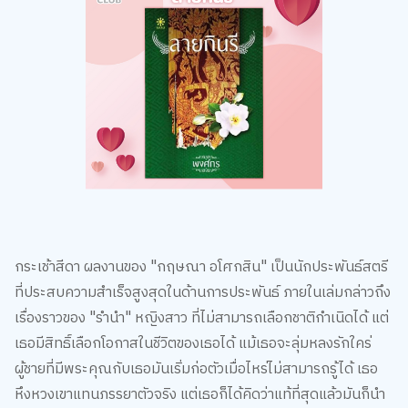
กระเช้าสีดา ผลงานของ "กฤษณา อโศกสิน" เป็นนักประพันธ์สตรี
ที่ประสบความสำเร็จสูงสุดในด้านการประพันธ์ ภายในเล่มกล่าวถึง
เรื่องราวของ "รำนำ" หญิงสาว ที่ไม่สามารถเลือกชาติกำเนิดได้ แต่
เธอมีสิทธิ์เลือกโอกาสในชีวิตของเธอได้ แม้เธอจะลุ่มหลงรักใคร่
ผู้ชายที่มีพระคุณกับเธอมันเริ่มก่อตัวเมื่อไหร่ไม่สามารถรู้ได้ เธอ
หึงหวงเขาแทนภรรยาตัวจริง แต่เธอก็ได้คิดว่าแท้ที่สุดแล้วมันก็นำ
ความปวดร้าวมาสู่เธอ เธอพยายามผลักดันทะยานไปข้างหน้าจนสุด