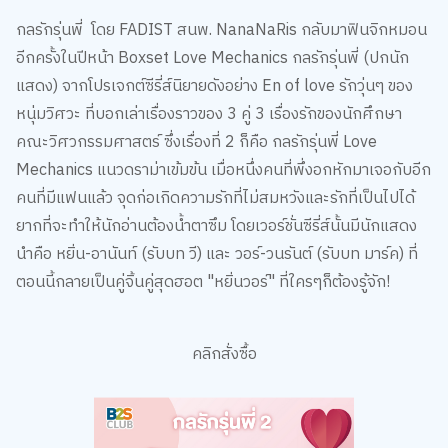
กลรักรุ่นพี่ โดย FADIST สนพ. NanaNaRis กลับมาฟินจิกหมอน
อีกครั้งในปีหน้า Boxset Love Mechanics กลรักรุ่นพี่ (ปกนัก
แสดง) จากโปรเจกต์ซีรี่ส์นิยายดังอย่าง En of love รักวุ่นๆ ของ
หนุ่มวิศวะ ที่บอกเล่าเรื่องราวของ 3 คู่ 3 เรื่องรักของนักศึกษา
คณะวิศวกรรมศาสตร์ ซึ่งเรื่องที่ 2 ก็คือ กลรักรุ่นพี่ Love
Mechanics แนวดราม่าเข้มข้น เมื่อหนึ่งคนที่พึ่งอกหักมาเจอกับอีก
คนที่มีแฟนแล้ว จุดก่อเกิดความรักที่ไม่สมหวังและรักที่เป็นไปได้
ยากที่จะทำให้นักอ่านต้องน้ำตาซึม โดยเวอร์ชั่นซีรี่ส์นั้นมีนักแสดง
นำคือ หยิ่น-อานันท์ (รับบท วี) และ วอร์-วนรันต์ (รับบท มาร์ค) ที่
ตอนนี้กลายเป็นคู่จิ้นคู่สุดฮอต "หยิ่นวอร์" ที่ใครๆก็ต้องรู้จัก!
คลิกสั่งซื้อ