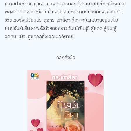
พลังเท่าที่มี จนมาถึงวันนี้ เธอสวยสดงดงามกับวิถีที่เธอเลือกเดิน
ชีวิตเธอจึงเปรียบประดุจกระเช้าสีดา ที่เกาะกันแผ่บานอยู่บนไม้
ใหญ่อันร่มรื่น สะพรั่งด้วยดอกราวกับไม้พันธุ์ดี สู้แดด สู้ฝน สู้
อดทน แม้จะถูกทอดทิ้งเฉยเมยก็ตาม!
คลิกสั่งซื้อ