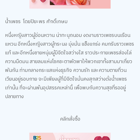
น้ำเพชร โดยปิยะพร ศักดิ์เกษม
หนึ่งหญิงสาวผู้อ่อนหวาน น่าทะนุถนอม งดงามราวเพชรบนเรือน
แหวน อีกหนึ่งหญิงสาวผู้ทระนง มุ่งมั่น แข็งแกร่ง คมกริบราวเพชร
แท้ และอีกหนึ่งชายหนุ่มผู้มีจิตใจสว่างใส ราวประกายเพชรส่องไล่
ความมืดมน สายลมแห่งโชคชะตาพัดพาให้พวกเขาทั้งสามมาเกี่ยว
พันกัน ท่ามกลางกระแสแห่งธุรกิจ ความรัก และความตายที่วน
เวียนอยู่รอบกาย จะมีเพียงผู้ที่มีจิตใจมั่นคงสุกสว่างดั่งน้ำเพชร
เท่านั้น ที่จะผ่านพ้นอุปสรรคเหล่านี้ เพื่อพบกับความสุขที่รออยู่
ปลายทาง
คลิกสั่งซื้อ