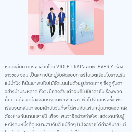
หอมกลิ่นความรัก เขียนโดย VIOLET RAIN สนพ. EVER Y เรื่อง
ราวของ จอม เป็นสถาปนิกผู้รับผิดชอบการรีโนเวตเรือนโบราณริม
แม่น้ำปิง ที่นั่นเขาพบหีบไม้อัดแน่นไปด้วยรูปวาดเก่าๆ ซึ่งดูคุ้นตา
อย่างน่าประหลาด ถึงจะนึกสงสัยแต่จอมก็ไม่มีเวลากับเรื่องพวก
นั้นมากนักเขาต้องกลับกรุงเทพฯ ชั่วคราวเพื่อไปรับคนรักซึ่งเพิ่ง
เรียนจนกลับมา จอมเฝ้านับวันที่จะได้พบกับแฟนหนุ่มมาตลอดหลัง
ต้องห่างกันนานหลายปี เพื่อจะพบว่าอีกฝ่ายกำลังจะแต่งงานกับผู้
หญิงคนหนึ่งที่ดูเหมาะสมกันดี แม้ลึกๆ ในใจอยากได้คำอธิบาย แต่
ในเมื่ออีกฝ่ายเลือกแล้ว จอมก็จะรับมันไว้ขณะที่รถของเขากำลังจม