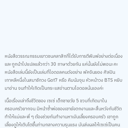
หนังสือวรรณกรรมเยาวชนคลาสิกที่ได้รับการตีพิมพ์อย่างต่อเนื่อง
และถูกนำไปแปลแล้วกว่า 30 ภาษาด้วยกัน แค่นั้นยังไม่พอนะคะ
หนังสือเล่มนี้ยังเป็นเล่มที่ไอดอลคนดังอย่าง พัคจินยอง ศิลปิน
เกาหลีหนึ่งในสมาชิกวง Got7 หรือ คิมนัมจุน หัวหน้าวง BTS หยิบ
มาอ่าน จนทำให้เกิดเป็นกระแสอ่านตามไอดอลนั่นเองค่ะ
เนื้อเรื่องเล่าถึงชีวิตของ เซเซ่ เด็กชายวัย 5 ขวบที่เกิดมาใน
ครอบครัวยากจน มิหนำซ้ำพ่อของเขายังตกงานและสิ้นหวังกับชีวิต
ทำให้แม่และพี่ ๆ ต้องช่วยกันทำงานหาเงินเลี้ยงครอบครัว เขาถูก
เลี้ยงดูให้เติบโตขึ้นท่ามกลางความรุนแรง มันส่งผลให้เซเซ่เป็นคน