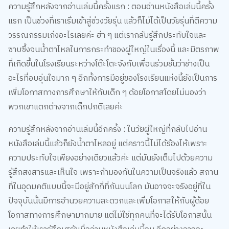
ความรู้สึกหลังจากอ่านเล่มนี้ครั้งแรก : ตอนอ่านหนังสือเล่มนี้ครั้ง
แรก เป็นช่วงที่เราเริ่มเข้าสู่ช่วงวัยรุ่น แล้วก็ไม่ได้เป็นวัยรุ่นที่ตีความ
วรรณกรรมเก่งอะไรเลยค่ะ ฮ่า ๆ แต่เรากลับรู้สึกประทับใจและ
ซาบซึ้งจนน้ำตาไหลในการกระทำของผู้ใหญ่ในเรื่องนี้ และมิตรภาพ
ที่เกิดขึ้นในโรงเรียนระหว่างโต๊ะโตะจังกับเพื่อนร่วมชั้นว่าช่างเป็น
อะไรที่อบอุ่นใจมาก ๆ อีกทั้งการมีอยู่ของโรงเรียนแห่งนี้ยังเป็นการ
เพิ่มโอกาสทางการศึกษาให้กับเด็ก ๆ ด้อยโอกาสโดยไม่มองว่า
พวกเขาแตกต่างจากเด็กปกติเลยค่ะ
ความรู้สึกหลังจากอ่านเล่มนี้อีกครั้ง : ในวัยผู้ใหญ่ที่กลับไปอ่าน
หนังสือเล่มนี้แล้วก็ยังน้ำตาไหลอยู่ แต่คราวนี้ไม่ได้ร้องไห้เพราะ
ความประทับใจเพียงอย่างเดียวแล้วค่ะ แต่มันยังเต็มไปด้วยความ
รู้สึกสงสารและเห็นใจ เพราะถ้ามองกันในความเป็นจริงแล้ว สถาน
ที่ในอุดมคติแบบนี้จะมีอยู่สักกี่ที่กันบนโลก มันอาจจะจริงอยู่ที่ใน
ปัจจุบันนั้นมีการอำนวยความสะดวกและเพิ่มโอกาสให้กับผู้ด้อย
โอกาสทางการศึกษามากมาย แต่ไม่ใช่ทุกคนที่จะได้รับโอกาสนั้น