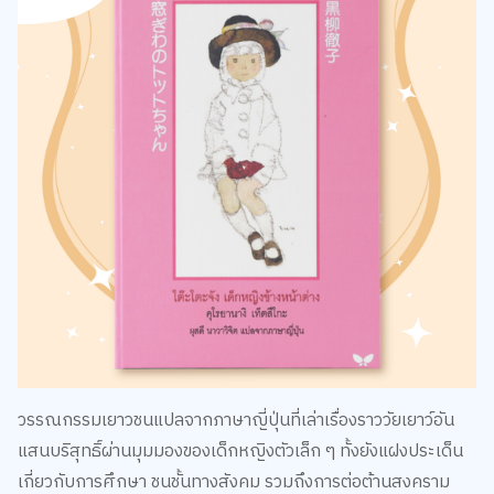
วรรณกรรมเยาวชนแปลจากภาษาญี่ปุ่นที่เล่าเรื่องราววัยเยาว์อัน
แสนบริสุทธิ์ผ่านมุมมองของเด็กหญิงตัวเล็ก ๆ ทั้งยังแฝงประเด็น
เกี่ยวกับการศึกษา ชนชั้นทางสังคม รวมถึงการต่อต้านสงคราม