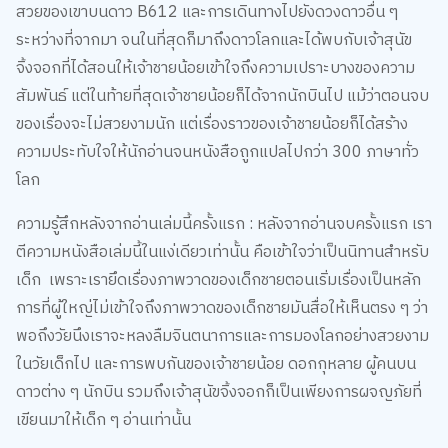
สวยของเขาบนดาว B612 และการเดินทางไปยังดวงดาวอื่น ๆ
ระหว่างที่จากมา จนในที่สุดก็มาถึงดาวโลกและได้พบกับเจ้าสุนัข
จิ้งจอกที่ได้สอนให้เจ้าชายน้อยเข้าใจถึงความเปราะบางของความ
สัมพันธ์ แต่ในท้ายที่สุดเจ้าชายน้อยก็ได้จากนักบินไป แม้ว่าตอนจบ
ของเรื่องจะไม่สวยงามนัก แต่เรื่องราวของเจ้าชายน้อยก็ได้สร้าง
ความประทับใจให้นักอ่านจนหนังสือถูกแปลไปกว่า 300 ภาษาทั่ว
โลก
ความรู้สึกหลังจากอ่านเล่มนี้ครั้งแรก : หลังจากอ่านจบครั้งแรก เรา
ตีความหนังสือเล่มนี้ในแง่เดียวเท่านั้น คือเข้าใจว่าเป็นนิทานสำหรับ
เด็ก เพราะเรายึดเรื่องภาพวาดของเด็กชายตอนเริ่มเรื่องเป็นหลัก
การที่ผู้ใหญ่ไม่เข้าใจถึงภาพวาดของเด็กชายมันสื่อให้เห็นตรง ๆ ว่า
พอถึงวัยนึงเราจะหลงลืมจินตนาการและการมองโลกอย่างสวยงาม
ในวัยเด็กไป และการพบกันของเจ้าชายน้อย ดอกกุหลาย ผู้คนบน
ดาวต่าง ๆ นักบิน รวมถึงเจ้าสุนัขจิ้งจอกก็เป็นเพียงการผจญภัยที่
เขียนมาให้เด็ก ๆ อ่านเท่านั้น