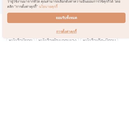
ว่าผู้ใช้งานมาจากที่ใด คุณสามารถเลือกตั้งค่าความยินยอมการใช้คุกกี้ได้ โดย
คลิก “การตั้งค่าคุกกี้”
นโยบายคุกกี้
ยอมรับทั้งหมด
คำค้นหา
คู่มือเลี้ยงลูก
หนังสือเตรียมสอบ
การตั้งค่าคุกกี้
หนังสือนิยาย
หนังสือพัฒนาตนเอง
หนังสือเด็ก-นิทาน
มังงะ
ศิลปะสำหรับเด็ก
ศิลปะและงานฝีมือ
ของเล่นเสริมพัฒนาการสำหรับเด็ก
การเรียนและการติว
เทคนิคการเรียนเพื่อพัฒนาตนเอง
หนังสือจิตวิทยา
ครอบครัวและเด็ก
นิยายวาย
การ์ตูนความรู้
BackToSchool
วรรณกรรมแปล
นิยายสืบสวน-ลี้ลับ
การเงินการลงทุน
ดูดวง
หนังสือขายดี
workshop-ศิลปะ
เทคนิคศิลปะ
โปเกมอน