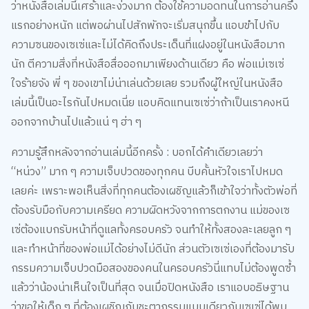
ว่าหนังสือเล่มนี้เศร้าและง่วงมาก ต้องใช้ความอดทนในการอ่านครึ่ง
แรกอย่างหนัก แต่พอผ่านไปสักพักจะเริ่มสนุกขึ้น แอบขำไปกับ
ความซนของเซเซ่และไม่ได้คิดถึงประเด็นที่แฝงอยู่ในหนังสือมาก
นัก ตีความสิ่งที่หนังสือสื่อออกมาเพียงด้านเดียว คือ พ่อแม่เซเซ่
ใจร้ายจัง พี่ ๆ ของเขาไม่น่าเล่นด้วยเลย รวมถึงผู้ใหญ่ในหนังสือ
เล่มนี้เป็นอะไรกันไปหมดเนี่ย แอบคิดแทนเซเซ่ว่าถ้าเป็นเราคงหนี
ออกจากบ้านไปแล้วแน่ ๆ ฮ่า ๆ
ความรู้สึกหลังจากอ่านเล่มนี้อีกครั้ง : บอกได้คำเดียวเลยว่า
“หน่วง” มาก ๆ ความเจ็บปวดของทุกคน บีบคั้นหัวใจเราไปหมด
เลยค่ะ เพราะพอเห็นสิ่งที่ทุกคนต้องเผชิญแล้วก็เข้าใจว่าทั้งตัวพ่อที่
ต้องรับมือกับความเครียด ความผิดหวังจากการตกงาน แม่ของเซ
เซ่ต้องแบกรับหน้าที่ดูแลทั้งครอบครัว จนทำให้ทั้งสองละเลยลูก ๆ
และทำหน้าที่ของพ่อแม่ได้อย่างไม่ดีนัก ส่วนตัวเซเซ่เองที่ต้องมารับ
กรรมความเจ็บปวดมือสองของคนในครอบครัวนี่แทบไม่ต้องพูดซ้ำ
แล้วว่าน้องน่าเห็นใจเป็นที่สุด จนเมื่อปิดหนังสือ เราแอบอธิษฐาน
ว่าขอให้เด็ก ๆ ที่ต้องเผชิญกับชะตากรรมแบบเดียวกับเซเซ่ได้พบ