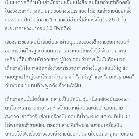
เป็นเหตุผลที่ทำให้เหล่านักอ่านหยิบหนังสือเล่มนี้มาอ่านซ้ำอีกครั้ง
ในช่วงเวลาที่ต่างกัน ยกตัวอย่างเช่นเราเอง ได้อ่านเจ้าชายน้อยครั้ง
แรกตอนเป็นวัยรุ่นอายุ 15 และได้อ่านซ้ำอีกครั้งในวัย 25 ปี ทิ้ง
ระยะเวลาห่างมาครบ 10 ปีพอดีค่ะ
เรื่องราวของเล่มนี้ เริ่มต้นเล่าผ่านมุมมองของเด็กชายวัยหกขวบที่
อยากรู้ว่าผู้ใหญ่จะมีจินตนาการเท่ากับเด็กหรือไม่ จึงวาดภาพงู
เหลือมที่กินช้างให้พวกเขาดู ผู้ใหญ่ตอบว่าภาพนั้นมันคือหมวก
เด็กชายให้โอกาสอีกครั้งด้วยการวาดภาพช้างในงูเหลือมให้ดู แต่
กลับถูกผู้ใหญ่บอกให้เขาศึกษาสิ่งที่ "สำคัญ” และ "สมเหตุสมผล"
กับพวกเขา แทนที่จะพูดถึงเรื่องเพ้อฝัน
เด็กชายคนนั้นโตขึ้นและกลายเป็นนักบิน วันหนึ่งเครื่องบินของเขา
ตกในทะเลทรายซาฮารา ห่างไกลจากผู้คนและสิ่งอำนวยความ
สะดวก เขาต้องรีบซ่อมเครื่องบินก่อนที่น้ำจะหมด แต่ ณ ที่นั้น เขา
ได้พบกับเจ้าชายน้อย ตลอดหลายวันที่พยายามซ่อมเครื่องบิน
นักบินได้ฟังเรื่องราวของเจ้าชายน้อยที่ตัดสินใจบอกลากุหลาบแสน