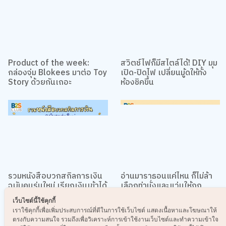
Product of the week:
สวิตช์ไฟก็มีสไตล์ได้! DIY มุม
กล่องจุ่ม Blokees มาต่อ Toy
เปิด-ปิดไฟ เปลี่ยนมู้ดให้ทั้ง
Story ด้วยกันเถอะ
ห้องชิคขึ้น
รวมหนังสือบวกสกิลการเงิน
อ่านมาราธอนแค่ไหน ก็ไม่ล้า
ฉบับคนรุ่นใหม่ เรียกเงินเข้าได้
เลือกท่านั่งและแว่นให้ถูก
แบบ “รวยไม่ไหวแล้ววว~”
เว็บไซต์นี้ใช้คุกกี้
เราใช้คุกกี้เพื่อเพิ่มประสบการณ์ที่ดีในการใช้เว็บไซต์ แสดงเนื้อหาและโฆษณาให้
ดูทั้งหมด
ตรงกับความสนใจ รวมถึงเพื่อวิเคราะห์การเข้าใช้งานเว็บไซต์และทำความเข้าใจ