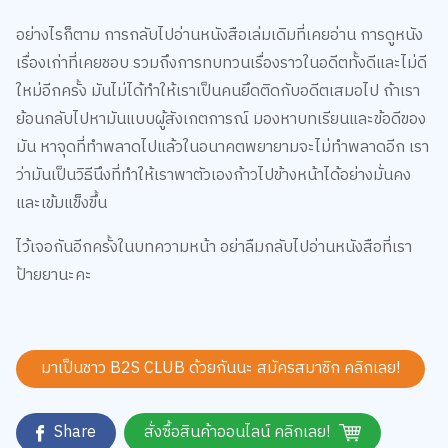
อย่างไรก็ตาม การกลับไปอ่านหนังสือเล่มเดิมที่เคยอ่าน การดูหนัง
เรื่องเก่าที่เคยชอบ รวมถึงการทบทวนเรื่องราวในอดีตทั้งดีและไม่ดี
ใหม่อีกครั้ง มันไม่ได้ทำให้เราเป็นคนยึดติดกับอดีตเสมอไป ถ้าเรา
ย้อนกลับไปหามันแบบผู้สังเกตการณ์ มองหาบทเรียนและข้อดีของ
มัน หาจุดที่ทำพลาดไปแล้วในอนาคตพยายามจะไม่ทำพลาดอีก เรา
ว่ามันเป็นวิธีนึงที่ทำให้เราพาตัวเองก้าวไปข้างหน้าได้อย่างมั่นคง
และเข้มแข็งขึ้น
ไว้เจอกันอีกครั้งในบทความหน้า อย่าลืมกลับไปอ่านหนังสือที่เรา
ป้ายยานะคะ
มาเป็นชาว B2S CLUB ด้วยกันนะ สมัครสมาชิก
คลิกเลย!
Share
สั่งซื้อสินค้าออนไลน์ คลิกเลย!