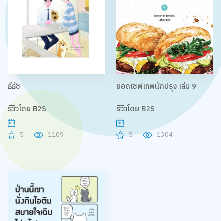
ธีธัช
ยอดเชฟเทพนักปรุง เล่ม 9
รีวิวโดย B2S
รีวิวโดย B2S
5
1109
5
1304