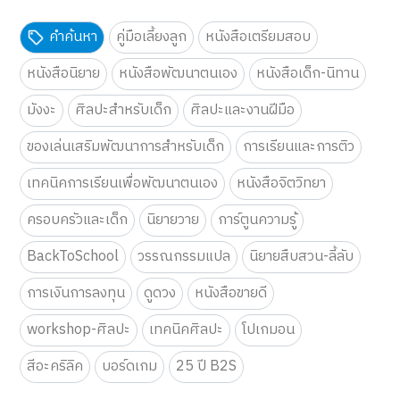
คำค้นหา
คู่มือเลี้ยงลูก
หนังสือเตรียมสอบ
หนังสือนิยาย
หนังสือพัฒนาตนเอง
หนังสือเด็ก-นิทาน
มังงะ
ศิลปะสำหรับเด็ก
ศิลปะและงานฝีมือ
ของเล่นเสริมพัฒนาการสำหรับเด็ก
การเรียนและการติว
เทคนิคการเรียนเพื่อพัฒนาตนเอง
หนังสือจิตวิทยา
ครอบครัวและเด็ก
นิยายวาย
การ์ตูนความรู้
BackToSchool
วรรณกรรมแปล
นิยายสืบสวน-ลี้ลับ
การเงินการลงทุน
ดูดวง
หนังสือขายดี
workshop-ศิลปะ
เทคนิคศิลปะ
โปเกมอน
สีอะคริลิค
บอร์ดเกม
25 ปี B2S