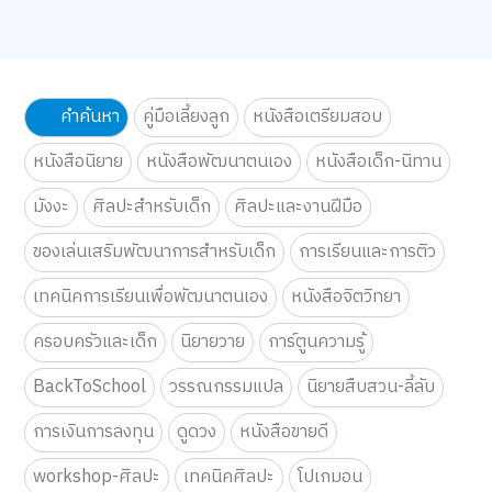
คำค้นหา
คู่มือเลี้ยงลูก
หนังสือเตรียมสอบ
หนังสือนิยาย
หนังสือพัฒนาตนเอง
หนังสือเด็ก-นิทาน
มังงะ
ศิลปะสำหรับเด็ก
ศิลปะและงานฝีมือ
ของเล่นเสริมพัฒนาการสำหรับเด็ก
การเรียนและการติว
เทคนิคการเรียนเพื่อพัฒนาตนเอง
หนังสือจิตวิทยา
ครอบครัวและเด็ก
นิยายวาย
การ์ตูนความรู้
BackToSchool
วรรณกรรมแปล
นิยายสืบสวน-ลี้ลับ
การเงินการลงทุน
ดูดวง
หนังสือขายดี
workshop-ศิลปะ
เทคนิคศิลปะ
โปเกมอน