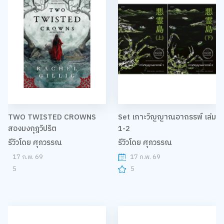
TWO TWISTED CROWNS
Set เกาะวิญญาณอาถรรพ์ เล่ม
สองมงกุฎวิปริต
1-2
รีวิวโดย ศุภวรรณ
รีวิวโดย ศุภวรรณ
17 ก.พ. 69
17 ก.พ. 69
5
5