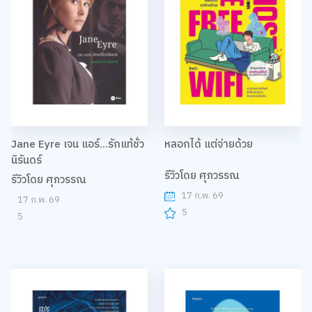
Jane Eyre เจน แอร์...รักแท้ชั่ว
หลอกได้ แต่จ่ายด้วย
นิรันดร์
รีวิวโดย ศุภวรรณ
รีวิวโดย ศุภวรรณ
17 ก.พ. 69
17 ก.พ. 69
5
5