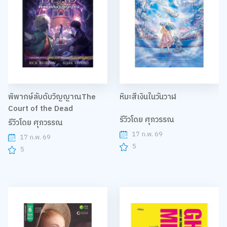
พิพากษ์ลับดับวิญญาณThe
หิมะสีเงินในวันวาฬ
Court of the Dead
รีวิวโดย ศุภวรรณ
รีวิวโดย ศุภวรรณ
17 ก.พ. 69
17 ก.พ. 69
5
5