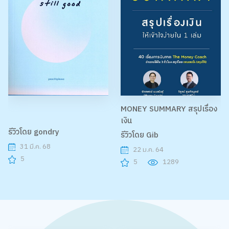
MONEY SUMMARY สรุปเรื่อง
เงิน
รีวิวโดย gondry
รีวิวโดย Gib
31 มี.ค. 68
22 ม.ค. 64
5
5
1289