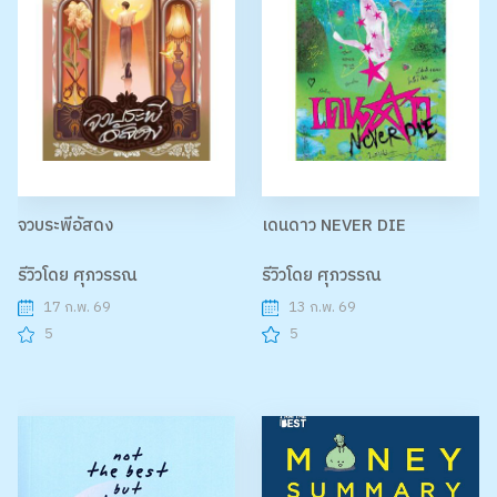
จวบระพีอัสดง
เดนดาว NEVER DIE
รีวิวโดย ศุภวรรณ
รีวิวโดย ศุภวรรณ
17 ก.พ. 69
13 ก.พ. 69
5
5