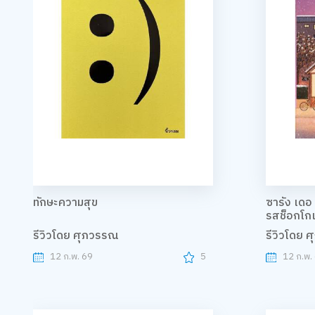
ทักษะความสุข
ซารัง เดอ
รสช็อกโก
รีวิวโดย ศุภวรรณ
รีวิวโดย 
12 ก.พ. 69
5
12 ก.พ.