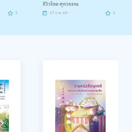
รีวิวโดย ศุภวรรณ
5
17 ก.พ. 69
5