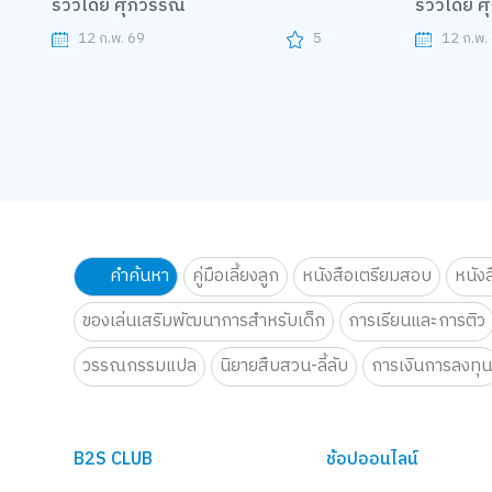
รีวิวโดย ศุภวรรณ
รีวิวโดย 
12 ก.พ. 69
5
12 ก.พ.
คำค้นหา
คู่มือเลี้ยงลูก
หนังสือเตรียมสอบ
หนัง
ของเล่นเสริมพัฒนาการสำหรับเด็ก
การเรียนและการติว
วรรณกรรมแปล
นิยายสืบสวน-ลี้ลับ
การเงินการลงทุ
B2S CLUB
ช้อปออนไลน์