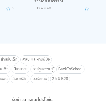
รีวิวโดย ศุภวรรณ
5
12 ก.พ. 69
5
ะสำหรับเด็ก
ศิลปะและงานฝีมือ
ะเด็ก
นิยายวาย
การ์ตูนความรู้
BackToSchool
กมอน
สีอะคริลิค
บอร์ดเกม
25 ปี B2S
รับข่าวสารและโปรโมชั่น