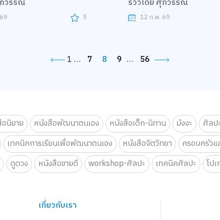
ศุภวรรณ
รีวิวโดย ศุภวรรณ
 69
5
12 ก.พ. 69
1
…
7
8
9
…
56
สือนิยาย
หนังสือพัฒนาตนเอง
หนังสือเด็ก-นิทาน
มังงะ
ศิลป
เทคนิคการเรียนเพื่อพัฒนาตนเอง
หนังสือจิตวิทยา
ครอบครัวแล
น
ดูดวง
หนังสือขายดี
workshop-ศิลปะ
เทคนิคศิลปะ
โปเ
เกี่ยวกับเรา