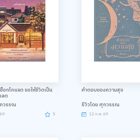
 ช็อกโกแลต ขอให้ชีวิตเป็น
คำตอบของความสุข
แลต
ศุภวรรณ
รีวิวโดย ศุภวรรณ
 69
5
12 ก.พ. 69