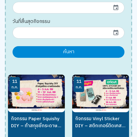
event
วันที่สิ้นสุดกิจกรรม
event
ค้นหา
11
11
ก.ค.
ก.ค.
กิจกรรม Paper Squishy
กิจกรรม Vinyl Sticker
DIY – ทำสกุชชี่กระดาษ
DIY – สติกเกอร์ติดเคส
บีบเพลิน
สไตล์คุณ