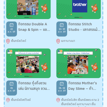
กิจกรรม Double A
กิจกรรม Stitch
Snap & Spin – แชะ
Studio - เสกสรรผ้า
22
13- 19
ส.ค. 69
ส.ค. 69
แชร์ รับสิทธิ์หมุนกาชา
ผืนงาม ด้วยจักรเย็บ
ปอง
ผ้าคู่ใจ
เซ็นทรัลเวิลด์
เมกาบางนา
กิจกรรม กุ๋งกิ๋งชวน
กิจกรรม Mother's
เล่น นิทานสนุก ชวน
Day Slime – ทำ
01
01- 02
ส.ค. 69
ส.ค. 69
ประดิษฐ์
สไลม์วันแม่
เซ็นทรัลอีสต์วิลล์
เซ็นทรัลรังสิต เซ็นทรัลพระราม 2
เซ็นทรัลเวิลด์ เมกาบางนา เซ็น