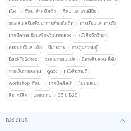
มังงะ
ศิลปะสำหรับเด็ก
ศิลปะและงานฝีมือ
ของเล่นเสริมพัฒนาการสำหรับเด็ก
การเรียนและการติว
เทคนิคการเรียนเพื่อพัฒนาตนเอง
หนังสือจิตวิทยา
ครอบครัวและเด็ก
นิยายวาย
การ์ตูนความรู้
BackToSchool
วรรณกรรมแปล
นิยายสืบสวน-ลี้ลับ
การเงินการลงทุน
ดูดวง
หนังสือขายดี
workshop-ศิลปะ
เทคนิคศิลปะ
โปเกมอน
สีอะคริลิค
บอร์ดเกม
25 ปี B2S
B2S CLUB