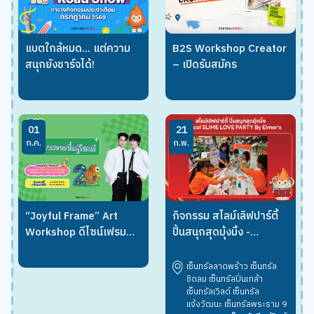
แบตใกล้หมด... แต่ความ
B2S Workshop Creator
สนุกยังชาร์จได้!
– เปิดรับสมัคร
01
21
ก.ค.
ก.พ.
กิจกรรม สไลม์เลิฟปาร์ตี้
“Joyful Frame” Art
ปั้นสนุกสุดมุ้งมิ้ง -
Workshop ดีไซน์เฟรม
Magical SLIME LOVE
การ์ด ชิ้นเดียวในโลก เติม
PARTY By Elmer’s
เต็มความสนุก จอยทุกเจน
เซ็นทรัลลาดพร้าว เซ็นทรัล
กับ เก่ง-น้ำปิง
ชิดลม เซ็นทรัลปิ่นเกล้า
เซ็นทรัลเวิลด์ เซ็นทรัล
แจ้งวัฒนะ เซ็นทรัลพระราม 9