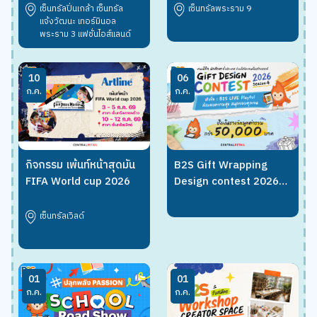
เซ็นทรัลปิ่นเกล้า เซ็นทรัล
เซ็นทรัลพระราม 9
แจ้งวัฒนะ เทอร์มินอล
พระราม 3 แฟชั่นไอส์แลนด์
10
06
ก.ค.
ก.ค.
กิจกรรม เพ้นท์หน้าสุดมัน
B2S Gift Wrapping
FIFA World cup 2026
Design contest 2026
LIVE Playful: ส่งมอบ
ความสุข สนุกจอยทุกเจน
เซ็นทรัลเวิลด์
01
01
ก.ค.
ก.ค.