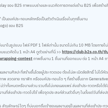
splay ของ B2S ภาพแบบร่างและแนวคิดการตกแต่งร้าน B2S เพื่อสร้างส
 เป็นองค์ประกอบหลักหรือเป็นตัวดำเนินเรื่องในทุกชิ้นงาน
(Logo) ของ B2S
่งมาในรูปแบบ ไฟล์ PDF 1 ไฟล์เท่านั้น ขนาดไม่เกิน 10 MB โดยภายใ
วคิดใน 1 หน้า A4 ดูตัวอย่างที่นี่ >>
https://club.b2s.co.th/
-wrapping-contest
ภาพชิ้นงาน 1 ชิ้นงานที่ออกแบบ ต่อ 1 หน้า A4
ผลงานศิลปะที่สร้างขึ้นโดยผู้ประกวดเอง ต้องไม่ละเมิดลิขสิทธิ์ ไม่ได
วยภาพ ลวดลาย กราฟิก หรือองค์ประกอบใด ๆ ที่สร้างขึ้นจาก Generati
ไม่ว่าทั้งหมดหรือบางส่วน รวมถึงไม่เคยเผยแพร่ ส่งเข้าประกวดหรือได
งานที่ส่งเข้าประกวดไปใช้ เพื่อจุดประสงค์ส่วนตัวอื่นๆ ในตั้งแต่วันท
ร สัญลักษณ์ใดๆ ที่บ่งบอกถึงเจ้าของผลงานอยู่ในผลงานที่ส่งเข้าประก