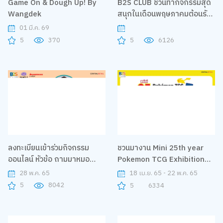
Game On & Dough Up! By
B2S CLUB ชวนทำกิจกรรมสุด
Wangdek
สนุกในเดือนพฤษภาคมต้อนรับ
เปิดเทอม
01 มี.ค. 69
5
370
5
6126
ลงทะเบียนเข้าร่วมกิจกรรม
ชวนมางาน Mini 25th year
ออนไลน์ หัวข้อ ถามมาหมอ
Pokemon TCG Exhibition
อยากตอบ ตอน ADHA โลก
นิทรรศการที่เหล่าเทรนเนอร์
28 พ.ค. 65
18 เม.ย. 65 - 22 พ.ค. 65
(ของเด็ก) สมาธิสั้น กับคุณหมอ
พลาดไม่ได้
5
8042
5
6334
มีมี่ - แพทย์หญิงปราณี ปวีณ
ชนา เจ้าของเพจ หมอแมวน้ำเล่า
เรื่อง