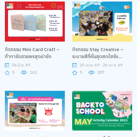
กิจกรรม Mini Card Craft –
กิจกรรม Stay Creative –
ทำการ์ดอวยพรสุดน่ารัก
ระบายสีที่คั่นสุดสดใสรับ
ซัมเมอร์ By Crayola
06 มิ.ย. 69
25 เม.ย. 69 - 26 เม.ย. 69
5
161
5
287