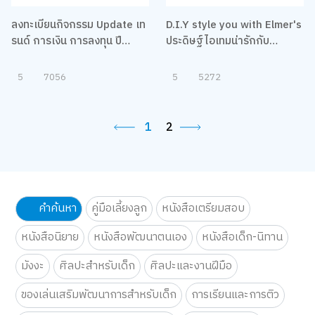
ลงทะเบียนกิจกรรม Update เท
D.I.Y style you with Elmer's
รนด์ การเงิน การลงทุน ปี
ประดิษฐ์ไอเทมน่ารักกับ
2022 กับ 4 ผู้เชี่ยวชาญ
Elmer's
5
7056
5
5272
1
2
คำค้นหา
คู่มือเลี้ยงลูก
หนังสือเตรียมสอบ
หนังสือนิยาย
หนังสือพัฒนาตนเอง
หนังสือเด็ก-นิทาน
มังงะ
ศิลปะสำหรับเด็ก
ศิลปะและงานฝีมือ
ของเล่นเสริมพัฒนาการสำหรับเด็ก
การเรียนและการติว