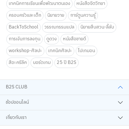
เทคนิคการเรียนเพื่อพัฒนาตนเอง
หนังสือจิตวิทยา
ครอบครัวและเด็ก
นิยายวาย
การ์ตูนความรู้
BackToSchool
วรรณกรรมแปล
นิยายสืบสวน-ลี้ลับ
การเงินการลงทุน
ดูดวง
หนังสือขายดี
workshop-ศิลปะ
เทคนิคศิลปะ
โปเกมอน
สีอะคริลิค
บอร์ดเกม
25 ปี B2S
B2S CLUB
ช้อปออนไลน์
เกี่ยวกับเรา