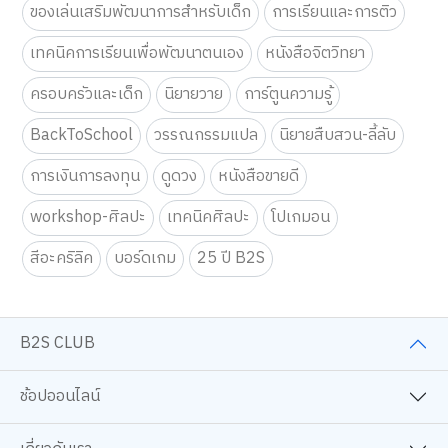
ของเล่นเสริมพัฒนาการสำหรับเด็ก
การเรียนและการติว
เทคนิคการเรียนเพื่อพัฒนาตนเอง
หนังสือจิตวิทยา
ครอบครัวและเด็ก
นิยายวาย
การ์ตูนความรู้
BackToSchool
วรรณกรรมแปล
นิยายสืบสวน-ลี้ลับ
การเงินการลงทุน
ดูดวง
หนังสือขายดี
workshop-ศิลปะ
เทคนิคศิลปะ
โปเกมอน
สีอะคริลิค
บอร์ดเกม
25 ปี B2S
B2S CLUB
ช้อปออนไลน์