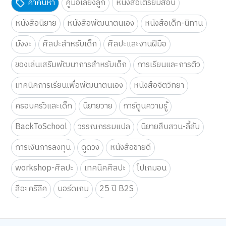
คำค้นหา
คู่มือเลี้ยงลูก
หนังสือเตรียมสอบ
หนังสือนิยาย
หนังสือพัฒนาตนเอง
หนังสือเด็ก-นิทาน
มังงะ
ศิลปะสำหรับเด็ก
ศิลปะและงานฝีมือ
ของเล่นเสริมพัฒนาการสำหรับเด็ก
การเรียนและการติว
เทคนิคการเรียนเพื่อพัฒนาตนเอง
หนังสือจิตวิทยา
ครอบครัวและเด็ก
นิยายวาย
การ์ตูนความรู้
BackToSchool
วรรณกรรมแปล
นิยายสืบสวน-ลี้ลับ
การเงินการลงทุน
ดูดวง
หนังสือขายดี
workshop-ศิลปะ
เทคนิคศิลปะ
โปเกมอน
สีอะคริลิค
บอร์ดเกม
25 ปี B2S