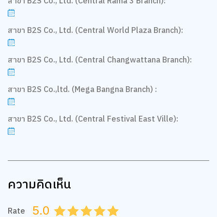
สาขา B2S Co., Ltd. (Central Rama 3 Branch):
สาขา B2S Co., Ltd. (Central World Plaza Branch):
สาขา B2S Co., Ltd. (Central Changwattana Branch):
สาขา B2S Co.,ltd. (Mega Bangna Branch) :
สาขา B2S Co., Ltd. (Central Festival East Ville):
ความคิดเห็น
5.0
Rate
0.5
1.0
1.5
2.0
2.5
3.0
3.5
4.0
4.5
5.0