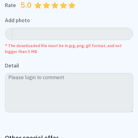
5.0
Rate
0.5
1.0
1.5
2.0
2.5
3.0
3.5
4.0
4.5
5.0
Add photo
* The downloaded file must be in jpg, png, gif format, and not
bigger than 5 MB.
Detail