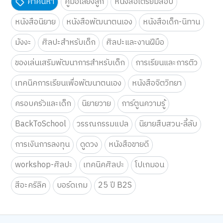
คำค้นหา
คู่มือเลี้ยงลูก
หนังสือเตรียมสอบ
หนังสือนิยาย
หนังสือพัฒนาตนเอง
หนังสือเด็ก-นิทาน
มังงะ
ศิลปะสำหรับเด็ก
ศิลปะและงานฝีมือ
ของเล่นเสริมพัฒนาการสำหรับเด็ก
การเรียนและการติว
เทคนิคการเรียนเพื่อพัฒนาตนเอง
หนังสือจิตวิทยา
ครอบครัวและเด็ก
นิยายวาย
การ์ตูนความรู้
BackToSchool
วรรณกรรมแปล
นิยายสืบสวน-ลี้ลับ
การเงินการลงทุน
ดูดวง
หนังสือขายดี
workshop-ศิลปะ
เทคนิคศิลปะ
โปเกมอน
สีอะคริลิค
บอร์ดเกม
25 ปี B2S