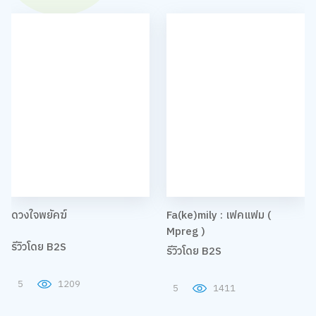
ดวงใจพยัคฆ์
Fa(ke)mily : เฟคแฟม (
Mpreg )
รีวิวโดย B2S
รีวิวโดย B2S
5
1209
5
1411