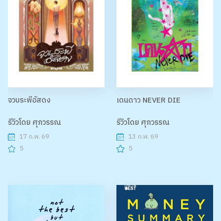
จวบระพีอัสดง
เดนดาว NEVER DIE
รีวิวโดย ศุภวรรณ
รีวิวโดย ศุภวรรณ
17 ก.พ. 69
13 ก.พ. 69
5
5