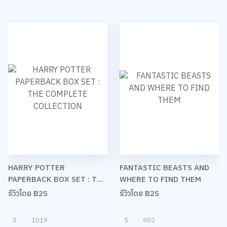
HARRY POTTER
FANTASTIC BEASTS AND
PAPERBACK BOX SET : THE
WHERE TO FIND THEM
COMPLETE COLLECTION
รีวิวโดย B2S
รีวิวโดย B2S
5
1019
5
902