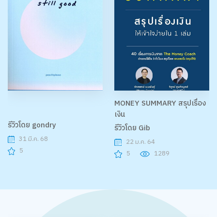
MONEY SUMMARY สรุปเรื่อง
เงิน
รีวิวโดย gondry
รีวิวโดย Gib
31 มี.ค. 68
22 ม.ค. 64
5
5
1289