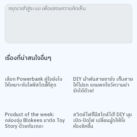
5.0
Rate
0.5
1.0
1.5
2.0
2.5
3.0
3.5
4.0
4.5
5.0
เพิ่มรูปภาพ
กำหนดไฟล์รูป jpg, png, gif ขนาดไม่เกิน 5 MB เท่านั้น
ข้อความ