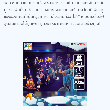
คู่แข่ง เพื่อที่จะได้ครอบครองตำราจอมเวทในตำนาน โดยมีเพียงคู่
แข่งของคุณเท่านั้นที่รู้ว่าคาถาที่ต้องร่ายคืออะไร?? เกมปาร์ตี้ บลัฟ
สุดสนุก เล่นได้ทุกเพศ ทุกวัย เหมาะกับเหล่าจอมเวทอย่างคุณ!
THE CODING
สำหรับอายุ 10 ขึ้นไป ใช้เวลาเล่นแต่ละรอบ 10 -