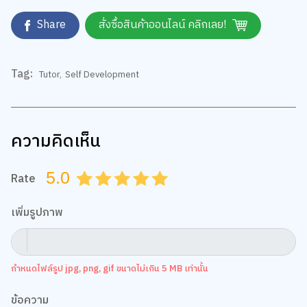
https://bit.ly/3F01G4z
นอกจากทั้ง 11 เกมแล้ว B2S ยังมีบอร์ดเกมแนะนำอีกมากมายให้
เลือกเล่นจะไปที่ร้าน B2S หรือ สามารถเลือกช้อปออนไลน์ได้ที่
https://bit.ly/3BKXIKQ
ซื้อครบ 599 ส่งฟรีด้วยนะ
มาเป็นชาว B2S CLUB ด้วยกันนะ สมัครสมาชิก
คลิกเลย!
Share
สั่งซื้อสินค้าออนไลน์ คลิกเลย!
We use cookies
We use cookies to improve your experience and performance on our
website. You can manage your preferences by clicking "Change
Preferences".
Cookie Policy
Tag:
Tutor
,
Self Development
Accept All
Change Preferences
ความคิดเห็น