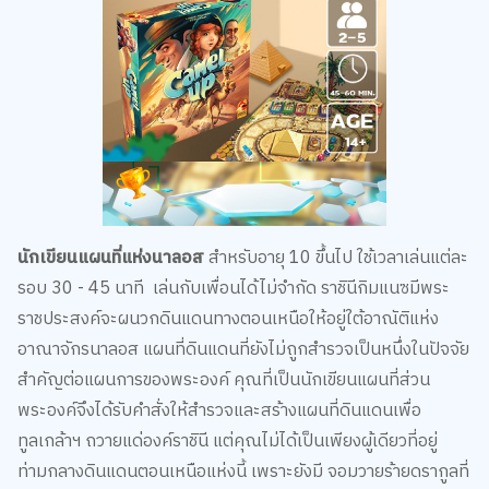
นักเขียนแผนที่แห่งนาลอส
สำหรับอายุ 10 ขึ้นไป ใช้เวลาเล่นแต่ละ
รอบ 30 - 45 นาที เล่นกับเพื่อนได้ไม่จำกัด ราชินีกิมแนซมีพระ
ราชประสงค์จะผนวกดินแดนทางตอนเหนือให้อยู่ใต้อาณัติแห่ง
อาณาจักรนาลอส แผนที่ดินแดนที่ยังไม่ถูกสำรวจเป็นหนึ่งในปัจจัย
สำคัญต่อแผนการของพระองค์ คุณที่เป็นนักเขียนแผนที่ส่วน
พระองค์จึงได้รับคำสั่งให้สำรวจและสร้างแผนที่ดินแดนเพื่อ
ทูลเกล้าฯ ถวายแด่องค์ราชินี แต่คุณไม่ได้เป็นเพียงผู้เดียวที่อยู่
ท่ามกลางดินแดนตอนเหนือแห่งนี้ เพราะยังมี จอมวายร้ายดรากูลที่
แอบส่งลูกสมุนผู้ภักดีออกมารอจังหวะเล่นงานคุณ