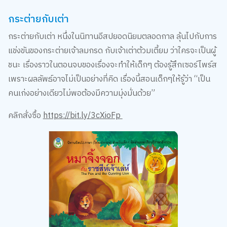
กระต่ายกับเต่า
กระต่ายกับเต่า หนึ่งในนิทานอีสปยอดนิยมตลอดกาล ลุ้นไปกับการ
แข่งขันของกระต่ายเจ้าลมกรด กับเจ้าเต่าต้วมเตี้ยม ว่าใครจะเป็นผู้
ชนะ เรื่องราวในตอนจบของเรื่องจะทำให้เด็กๆ ต้องรู้สึกเซอร์ไพร์ส
เพราะผลลัพธ์อาจไม่เป็นอย่างที่คิด เรื่องนี้สอนเด็กๆให้รู้ว่า “เป็น
คนเก่งอย่างเดียวไม่พอต้องมีความมุ่งมั่นด้วย”
คลิกสั่งซื้อ
https://bit.ly/3cXioFp