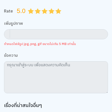
5.0
Rate
0.5
1.0
1.5
2.0
2.5
3.0
3.5
4.0
4.5
5.0
เพิ่มรูปภาพ
กำหนดไฟล์รูป jpg, png, gif ขนาดไม่เกิน 5 MB เท่านั้น
ข้อความ
We use cookies
We use cookies to improve your experience and performance on our
website. You can manage your preferences by clicking "Change
Preferences".
Cookie Policy
Accept All
TOP
เรื่องที่น่าสนใจอื่นๆ
Change Preferences