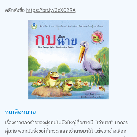
คลิกสั่งซื้อ
https://bit.ly/3cXC2RA
กบเลือกนาย
เรื่องราวตลกร้ายของฝูงกบในบึงใหญ่ที่อยากมี “เจ้านาย” มาคอย
คุ้มภัย พวกมันจึงขอให้เทวดาเสกเจ้านายมาให้ แต่พวกช่างเลือก
ช่างติ ใครมาขอเป็นนายก็ไม่ถูกใจเสียที สุดท้ายเทวดาต้องการสั่ง