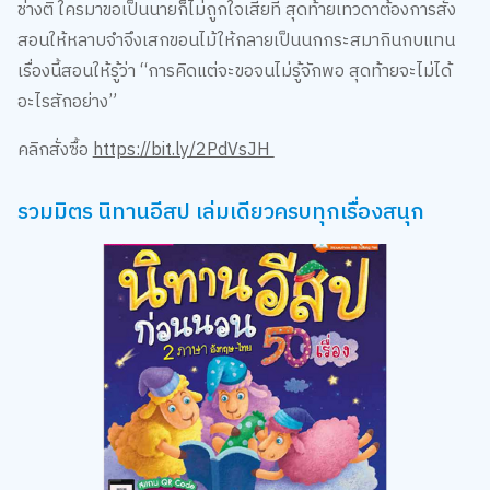
สอนให้หลาบจำจึงเสกขอนไม้ให้กลายเป็นนกกระสมากินกบแทน
เรื่องนี้สอนให้รู้ว่า “การคิดแต่จะขอจนไม่รู้จักพอ สุดท้ายจะไม่ได้
อะไรสักอย่าง”
คลิกสั่งซื้อ
https://bit.ly/2PdVsJH
รวมมิตร นิทานอีสป เล่มเดียวครบทุกเรื่องสนุก