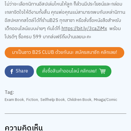
เกลาจิตใจให้ดีงามทั้งสิ้น คุณพ่อคุณแม่สามารถพบกับเหล่านิทาน
อีสปหลากสไตล์ได้ที่ร้านB2S ทุกสาขา หรือสั่งซื้อหนังสือสำหรับ
เด็กออนไลน์แบบง่ายๆ กันได้ที่
https://bit.ly/3caZiMx
พร้อม
โปรดีๆ ซื้อครบ 599 บาทส่งฟรีถึงบ้านเลยนะคะ
มาเป็นชาว B2S CLUB ด้วยกันนะ สมัครสมาชิก
คลิกเลย!
Share
สั่งซื้อสินค้าออนไลน์ คลิกเลย!
Tag:
Exam Book
,
Fiction
,
Selfhelp Book
,
Children Book
,
Mnaga/Comic
ความคิดเห็น