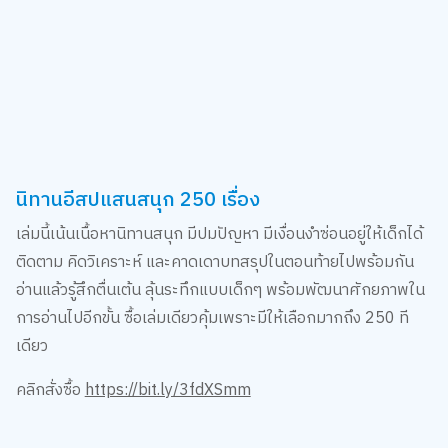
นิทานอีสปแสนสนุก 250 เรื่อง
เล่มนี้เน้นเนื้อหานิทานสนุก มีปมปัญหา มีเงื่อนงำซ่อนอยู่ให้เด็กได้
ติดตาม คิดวิเคราะห์ และคาดเดาบทสรุปในตอนท้ายไปพร้อมกัน
อ่านแล้วรู้สึกตื่นเต้น ลุ้นระทึกแบบเด็กๆ พร้อมพัฒนาศักยภาพใน
การอ่านไปอีกขั้น ซื้อเล่มเดียวคุ้มเพราะมีให้เลือกมากถึง 250 ที
เดียว
คลิกสั่งซื้อ
https://bit.ly/3fdXSmm
ไม่ว่าจะเลือกนิทานอีสปเล่มไหนให้ลูก ก็ล้วนมีประโยชน์และกล่อม