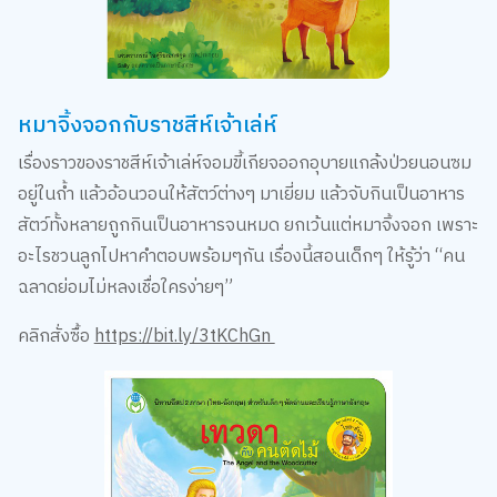
หมาจิ้งจอกกับราชสีห์เจ้าเล่ห์
เรื่องราวของราชสีห์เจ้าเล่ห์จอมขี้เกียจออกอุบายแกล้งป่วยนอนซม
อยู่ในถ้ำ แล้วอ้อนวอนให้สัตว์ต่างๆ มาเยี่ยม แล้วจับกินเป็นอาหาร
สัตว์ทั้งหลายถูกกินเป็นอาหารจนหมด ยกเว้นแต่หมาจิ้งจอก เพราะ
อะไรชวนลูกไปหาคำตอบพร้อมๆกัน เรื่องนี้สอนเด็กๆ ให้รู้ว่า “คน
ฉลาดย่อมไม่หลงเชื่อใครง่ายๆ”
คลิกสั่งซื้อ
https://bit.ly/3tKChGn