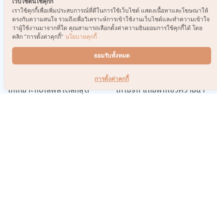
เว็บไซต์นี้ใช้คุกกี้
เราใช้คุกกี้เพื่อเพิ่มประสบการณ์ที่ดีในการใช้เว็บไซต์ แสดงเนื้อหาและโฆษณาให้
ตรงกับความสนใจ รวมถึงเพื่อวิเคราะห์การเข้าใช้งานเว็บไซต์และทำความเข้าใจ
ว่าผู้ใช้งานมาจากที่ใด คุณสามารถเลือกตั้งค่าความยินยอมการใช้คุกกี้ได้ โดย
คลิก “การตั้งค่าคุกกี้”
นโยบายคุกกี้
ยอมรับทั้งหมด
เลือก Powerbank คู่ใจยังไง
DIY ผ้าพันสายชาร์จ เก็บสาย
การตั้งค่าคุกกี้
ให้เหมาะกับไลฟ์สไตล์ที่สุด
ให้ไม่รก แถมพกโชว์ความน่า
รักได้ด้วย!
Product of the week:
สวิตช์ไฟก็มีสไตล์ได้! DIY มุม
กล่องจุ่ม Blokees มาต่อ Toy
เปิด-ปิดไฟ เปลี่ยนมู้ดให้ทั้ง
Story ด้วยกันเถอะ
ห้องชิคขึ้น