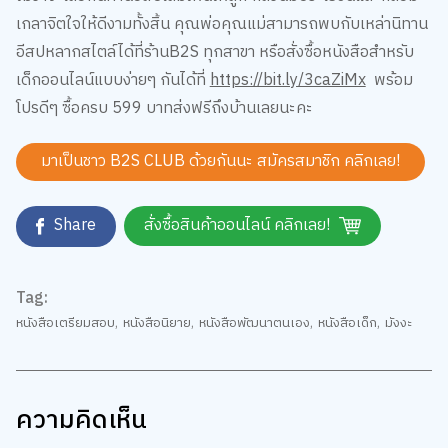
เกลาจิตใจให้ดีงามทั้งสิ้น คุณพ่อคุณแม่สามารถพบกับเหล่านิทาน
อีสปหลากสไตล์ได้ที่ร้านB2S ทุกสาขา หรือสั่งซื้อหนังสือสำหรับ
เด็กออนไลน์แบบง่ายๆ กันได้ที่
https://bit.ly/3caZiMx
พร้อม
โปรดีๆ ซื้อครบ 599 บาทส่งฟรีถึงบ้านเลยนะคะ
มาเป็นชาว B2S CLUB ด้วยกันนะ สมัครสมาชิก
คลิกเลย!
Share
สั่งซื้อสินค้าออนไลน์ คลิกเลย!
Tag:
หนังสือเตรียมสอบ
,
หนังสือนิยาย
,
หนังสือพัฒนาตนเอง
,
หนังสือเด็ก
,
มังงะ
ความคิดเห็น