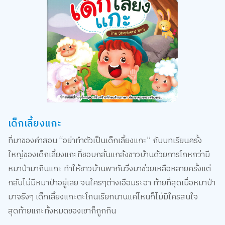
เด็กเลี้ยงแกะ
ที่มาของคำสอน “อย่าทำตัวเป็นเด็กเลี้ยงแกะ” กับบทเรียนครั้ง
ใหญ่ของเด็กเลี้ยงแกะที่ชอบกลั่นแกล้งชาวบ้านด้วยการโกหกว่ามี
หมาป่ามากินแกะ ทำให้ชาวบ้านพากันวิ่งมาช่วยเหลือหลายครั้งแต่
กลับไม่มีหมาป่าอยู่เลย จนใครๆต่างเอือมระอา ท้ายที่สุดเมื่อหมาป่า
มาจริงๆ เด็กเลี้ยงแกะตะโกนเรียกนานแค่ไหนก็ไม่มีใครสนใจ
สุดท้ายแกะทั้งหมดของเขาก็ถูกกิน