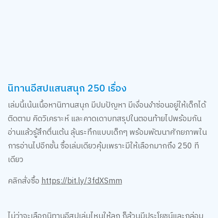
นิทานอีสปแสนสนุก 250 เรื่อง
เล่มนี้เน้นเนื้อหานิทานสนุก มีปมปัญหา มีเงื่อนงำซ่อนอยู่ให้เด็กได้
ติดตาม คิดวิเคราะห์ และคาดเดาบทสรุปในตอนท้ายไปพร้อมกัน
อ่านแล้วรู้สึกตื่นเต้น ลุ้นระทึกแบบเด็กๆ พร้อมพัฒนาศักยภาพใน
การอ่านไปอีกขั้น ซื้อเล่มเดียวคุ้มเพราะมีให้เลือกมากถึง 250 ที
เดียว
คลิกสั่งซื้อ
https://bit.ly/3fdXSmm
ไม่ว่าจะเลือกนิทานอีสปเล่มไหนให้ลูก ก็ล้วนมีประโยชน์และกล่อม