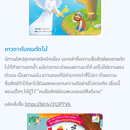
เทวดากับคนตัดไม้
นิทานอีสปสุดคลาสสิคอีกเรื่อง บอกเล่าถึงความซื่อสัตย์ของชายตัด
ไม้ที่ทำขวานตกน้ำ แม้เทวดาจะช่วยงมขวานมาให้ แต่ไม่ใช่ขวานของ
ตัวเอง เป็นขวานเงิน ขวานทองที่มีค่ามากกว่าก็ไม่อา ด้วยความ
ซื่อสัตย์ทำให้เขาได้รับผลตอบแทนความดีอย่าฝไม่คาดคิด เรื่องนี้
สอนเด็กๆ ให้รู้ไว้ “คนซื่อสัตย์ย่อมพบเจอแต่สิ่งดีงาม”
คลิกสั่งซื้อ
https://bit.ly/3tJP7Vk