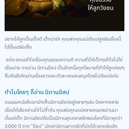
อยากให้ลูกเป็นเด็กดี เด็กน่ารัก คุณพ่อคุณแม่ต้องปลูกฝังเรื่องนี้
ได้ตั้งแต่ยังเล็ก
แต่จะสอนเข้าใจเรื่องคุณธรรมความดี ความชั่วให้เด็กๆเข้าใจไม่ใช่
เรื่องง่าย การอ่าน นิทานอีสป เป็นอีกหนึ่งกุศโลบายที่ทำให้ลูกค่อยๆ
ซึมซับข้อคิดผ่านเรื่องราวและตัวละครแสนสนุกโดยไม่ต้องบังคับ
ทำไมใครๆ ก็อ่าน นิทานอีสป
บนแผงหนังสือเรามักเห็นนิทานอีสปอยู่หลายๆเล่ม มีหลากหลาย
เรื่องให้เลือกอ่านให้ไม่ซ้ำกัน คุณพ่อคุณแม่หลายคนเคยอ่านมา
ตั้งแต่เด็ก นิทานอีสปถือเป็นนิทานสุดคลาสสิคของโลกที่มีอายุกว่า
3,000 ปี จาก “อีสป” นักเล่านิทานชาวกรีกที่มักใช้เวลาหลังเลิก