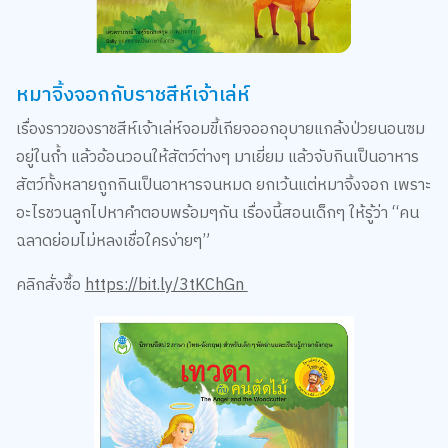
หมาจิ้งจอกกับราชสีห์เจ้าเล่ห์
เรื่องราวของราชสีห์เจ้าเล่ห์จอมขี้เกียจออกอุบายแกล้งป่วยนอนซม
อยู่ในถ้ำ แล้วอ้อนวอนให้สัตว์ต่างๆ มาเยี่ยม แล้วจับกินเป็นอาหาร
สัตว์ทั้งหลายถูกกินเป็นอาหารจนหมด ยกเว้นแต่หมาจิ้งจอก เพราะ
อะไรชวนลูกไปหาคำตอบพร้อมๆกัน เรื่องนี้สอนเด็กๆ ให้รู้ว่า “คน
ฉลาดย่อมไม่หลงเชื่อใครง่ายๆ”
คลิกสั่งซื้อ
https://bit.ly/3tKChGn