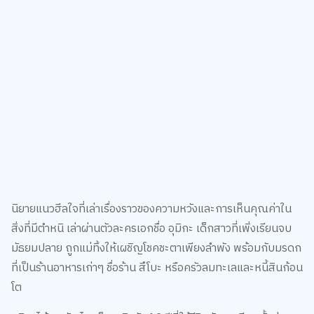
นิยายแนวฮีลใจที่เล่าเรื่องราวของความหวังและการเห็นคุณค่าใน
สิ่งที่มีตำหนิ เล่าผ่านตัวละครเอกชื่อ อุมิกะ เด็กสาวที่เพิ่งเรียนจบ
มัธยมปลาย ถูกแม่ทิ้งให้เผชิญโชคชะตาเพียงลำพัง พร้อมกับมรดก
ที่เป็นร้านอาหารเก่าๆ ชื่อร้าน สึโบะ หรือครัวลมทะเลและหนี้สินก้อน
โต