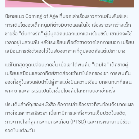
นิยายแนว Coming of Age ที่บอกเล่าเรื่องราวความสัมพันธ์และ
การเติบโตของเด็กหนุ่มที่ต่างมีบาดแผลในใจ เรื่องราวระหว่างเด็ก
ชายชื่อ "ต้นทางรัก" ผู้มีบุคลิกแปลกแยกและเงียบขรึม เขามักจะใช้
เวลาอยู่ในสวนลับ หลังโรงเรียนเพื่อตัดขาดจากโลกภายนอก เปรียบ
เสมือนการขังตัวเองไว้ในฟองอากาศที่ดูปลอดภัยแต่เปราะบาง
แต่ในที่สุดจุดเปลี่ยนเกิดขึ้น เมื่อเขาได้พบกับ "เติมใจ" เด็กชายผู้
เปรียบเสมือนแสงอาทิตย์สาดส่องเข้ามาในโลกของเขา การพบกัน
ของทั้งคู่ในสวนลับนำไปสู่การแบ่งปันความเงียบ บทสนทนาที่แสน
พิเศษ และการเริ่มเปิดใจเชื่อมโยงกับโลกภายนอกอีกครั้ง
ประเด็นสำคัญของหนังสือ คือการเล่าเรื่องราวที่สะท้อนถึงบาดแผล
ทางใจและการเยียวยา เนื้อหามีการเล่าถึงความเจ็บปวดในอดีต,
ภาวะทางใจที่ถูกกระทบกระเทือน (PTSD) และการพยายามมีชีวิต
รอดในแต่ละวัน