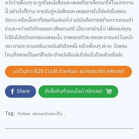
หวังว่าเพื่อนๆ จะถูกใจหนังสือและเพลงที่เราเลือกมาให้ในบทความ
นี้ อย่างไรก็ตาม การจับคู่หนังสือและเพลงอาจไม่ใช่แค่เรื่องของ
จังหวะหรือเนื้อหาที่ตรงกันเสมอไป แต่มันคือการสร้างความทรงจำ
ร่วมระหว่างตัวอักษรและเสียงดนตรี เมื่อเวลาผ่านไป เพียงแค่คุณ
ได้ยินโน้ตตัวแรกของเพลงนั้น ภาพของตัวละครและอารมณ์ในหน้า
กระดาษจะหวนกลับมาแจ่มชัดอีกครั้ง แล้วเพื่อนๆ ล่ะคะ มีเพลง
ไหนที่กลายเป็นแทร็กประจำหนังสือเล่มโปรดในใจแล้วหรือยัง
มาเป็นชาว B2S CLUB ด้วยกันนะ สมัครสมาชิก
คลิกเลย!
Share
สั่งซื้อสินค้าออนไลน์ คลิกเลย!
Tag:
Fiction
,
ครอบครัวและเด็ก
,
,