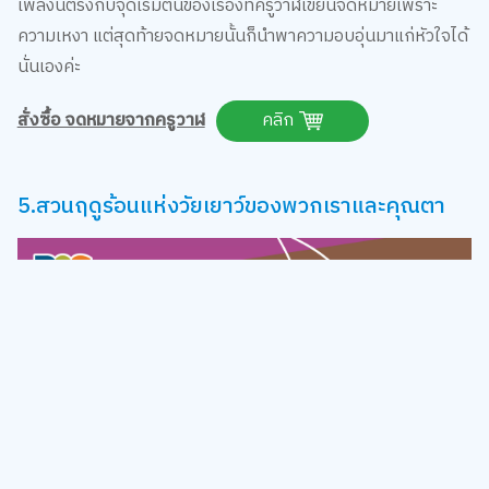
เพลงนี้ตรงกับจุดเริ่มต้นของเรื่องที่ครูวาฬเขียนจดหมายเพราะ
ความเหงา แต่สุดท้ายจดหมายนั้นก็นำพาความอบอุ่นมาแก่หัวใจได้
นั่นเองค่ะ
สั่งซื้อ จดหมายจากครูวาฬ
คลิก
5.สวนฤดูร้อนแห่งวัยเยาว์ของพวกเราและคุณตา