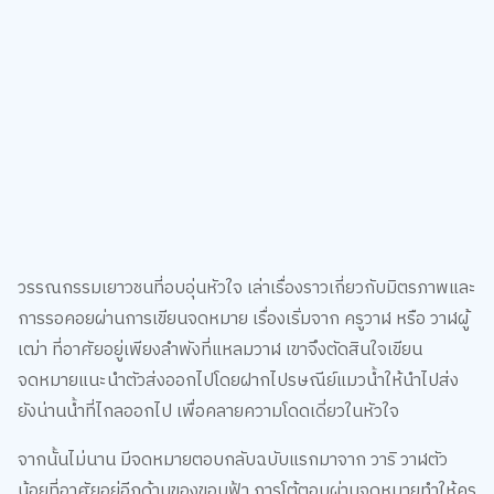
วรรณกรรมเยาวชนที่อบอุ่นหัวใจ เล่าเรื่องราวเกี่ยวกับมิตรภาพและ
การรอคอยผ่านการเขียนจดหมาย เรื่องเริ่มจาก ครูวาฬ หรือ วาฬผู้
เฒ่า ที่อาศัยอยู่เพียงลำพังที่แหลมวาฬ เขาจึงตัดสินใจเขียน
จดหมายแนะนำตัวส่งออกไปโดยฝากไปรษณีย์แมวน้ำให้นำไปส่ง
ยังน่านน้ำที่ไกลออกไป เพื่อคลายความโดดเดี่ยวในหัวใจ
จากนั้นไม่นาน มีจดหมายตอบกลับฉบับแรกมาจาก วาริ วาฬตัว
น้อยที่อาศัยอยู่อีกด้านของขอบฟ้า การโต้ตอบผ่านจดหมายทำให้ครู