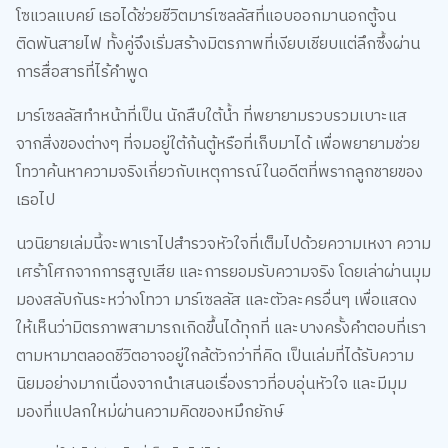
โซแวลแบคย์ เธอได้ช่วยชีวิตมาร์เซลลัสที่แอบออกมานอกตู้จน
ติดพันสายไฟ ทั้งคู่จึงเริ่มสร้างมิตรภาพที่เงียบเชียบแต่ลึกซึ้งผ่าน
การสื่อสารที่ไร้คำพูด
มาร์เซลลัสทำหน้าที่เป็น นักสืบใต้น้ำ ที่พยายามรวบรวมเบาะแส
จากสิ่งของต่างๆ ที่จมอยู่ใต้ก้นตู้หรือที่เก็บมาได้ เพื่อพยายามช่วย
โทวาค้นหาความจริงเกี่ยวกับเหตุการณ์ในอดีตที่พรากลูกชายของ
เธอไป
นวนิยายเล่มนี้จะพาเราไปสำรวจหัวใจที่เต็มไปด้วยความเหงา ความ
เศร้าโศกจากการสูญเสีย และการยอมรับความจริง โดยเล่าผ่านมุม
มองสลับกันระหว่างโทวา มาร์เซลลัส และตัวละครอื่นๆ เพื่อแสดง
ให้เห็นว่ามิตรภาพสามารถเกิดขึ้นได้ทุกที่ และบางครั้งคำตอบที่เรา
ตามหามาตลอดชีวิตอาจอยู่ใกล้ตัวกว่าที่คิด เป็นเล่มที่ได้รับความ
นิยมอย่างมากเนื่องจากนำเสนอเรื่องราวที่อบอุ่นหัวใจ และมีมุม
มองที่แปลกใหม่ผ่านความคิดของหมึกยักษ์