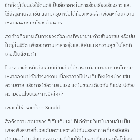
อีกทั้งผู้เขียนยังใช้ดนตรีเป็นสื่อกลางในการร้อยเรียงเรื่องราว และ
ใช้สัญลักษณ์ เช่น ฉลามครุย หรือใต้ท้องทะเลลึก เพื่อสะท้อนความ
เหงาและอารมณ์ของตัวละคร
สุดท้ายคือการเดินทางของตัวละครที่พยายามก้าวข้ามยาขม หรือปม
ใหญ่ในชีวิต เพื่อออกตามหาสายรุ้งและสีสันแห่งความสุข ในโลกที่
เคยเป็นสีขาวดำ
โดยรวมแล้วหนังสือเล่มนี้เป็นเล่มที่มีการสะท้อนมวลอารมณ์ความ
เหงาออกมาได้อย่างงดงาม เนื้อหาอาจมีประเด็นที่หนักหน่วง เช่น
ความตาย หรือการใช้ความรุนแรง แต่ในขณะเดียวกัน ก็แฝงไปด้วย
ความอ่อนโยนและการฮีลใจค่ะ
เพลงที่ใช่: รอยยิ้ม – Scrubb
สื่อถึงความสดใสของ "เติมเต็มใจ" ที่ได้ก้าวเข้ามาในสวนลับ เป็น
เพลงฟังสบายที่ช่วยเติมความสว่างให้กับบรรยากาศที่เคยอึดอัด
เปิดคลอไป เปลี่ยนบรรยากาศที่บ้านให้เป็นสวนที่แสนสดใสได้เลย