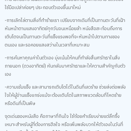
ใช้มือเปล่าค่อยๆ ประกอบตัวเองขึ้นมาใหม่
-การเลิกไล่ตามสิ่งที่ทำร้ายเรา เปรียบจากเดิมที่เป็นทานตะวันที่เฝ้า
หันหน้าตามแสงอาทิตย์ทุกวันจนเหนื่อยล้า หนังสือสะท้อนถึงการ
เติบโตจนเป็นทานตะวันที่แข็งแรงพอที่จะหันหน้าไปตามทางของ
ตนเอง และรอคอยแสงสว่างในเวลาที่เหมาะสม
-การค้นหาคุณค่าในตัวเอง มุ่งเน้นให้คนที่กำลังสิ้นศรัทธาในสิ่ง
ภายนอก (ดวงอาทิตย์) หันกลับมาศรัทธาและให้ความสำคัญกับตัว
เอง
-ความเข้มแข็ง และสามารถเติบโตได้ในดินที่เลวร้าย ช่วยส่งต่อพลัง
ใจให้ผู้อ่านแข็งแกร่งแม้จะต้องเติบโตในสภาพแวดล้อมที่โหดร้าย
หรือดินที่เป็นพิษ
จุดเด่นของหนังสือ คือภาษาที่กินใจ ใช้ถ้อยคำเรียบง่ายแต่ลึกซึ้ง
เหมาะสำหรับผู้ที่ต้องการฮีลใจ หรือเพิ่มพลังบวกให้ตัวเองในวันที่