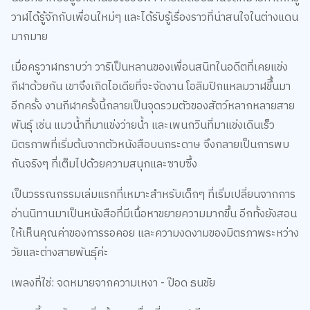
วาฬได้รู้จักกับเพื่อนใหม่ๆ และได้รับรู้เรื่องราวที่น่าสนใจในต่างแดน
มากมาย
เมื่อครูวาฬทราบว่า วาริเป็นหลานของเพื่อนสนิทในอดีตที่เคยแข่ง
กีฬาด้วยกัน เขาจึงเกิดไอเดียที่จะจัดงาน โอลิมปิกแหลมวาฬขึึ้นมา
อีกครั้ง งานกีฬาครั้งนี้กลายเป็นจุดรวมตัวของสัตว์หลากหลายสาย
พันธุ์ เช่น แมวน้ำที่มาแข่งว่ายน้ำ และเพนกวินที่มาแข่งเดินเร็ว
มิตรภาพที่เริ่มต้นจากตัวหนังสือบนกระดาษ จึงกลายเป็นการพบ
กันจริงๆ ที่เต็มไปด้วยความสนุกและซาบซึ้ง
เป็นวรรณกรรมเล่มแรกที่เหมาะสำหรับเด็กๆ ที่เริ่มเปลี่ยนจากการ
อ่านนิทานมาเป็นหนังสือที่มีเนื้อหาขยายความมากขึ้น อีกทั้งยังสอน
ให้เห็นคุณค่าของการรอคอย และความงดงามของมิตรภาพระหว่าง
วัยและต่างสายพันธุ์ค่ะ
เพลงที่ใช่: จดหมายจากความเหงา - ป๊อด ธนชัย