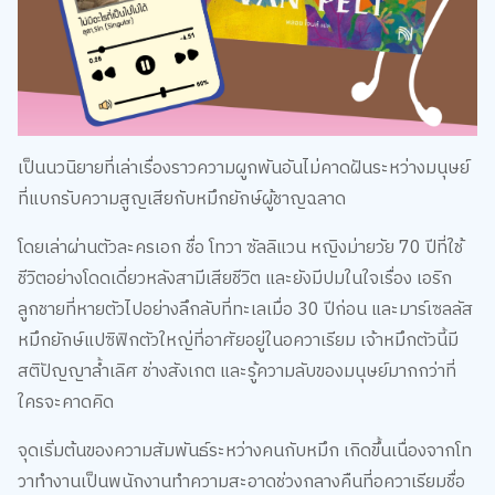
เป็นนวนิยายที่เล่าเรื่องราวความผูกพันอันไม่คาดฝันระหว่างมนุษย์
ที่แบกรับความสูญเสียกับหมึกยักษ์ผู้ชาญฉลาด
โดยเล่าผ่านตัวละครเอก ชื่อ โทวา ซัลลิแวน หญิงม่ายวัย 70 ปีที่ใช้
ชีวิตอย่างโดดเดี่ยวหลังสามีเสียชีวิต และยังมีปมในใจเรื่อง เอริก
ลูกชายที่หายตัวไปอย่างลึกลับที่ทะเลเมื่อ 30 ปีก่อน และมาร์เซลลัส
หมึกยักษ์แปซิฟิกตัวใหญ่ที่อาศัยอยู่ในอควาเรียม เจ้าหมึกตัวนี้มี
สติปัญญาล้ำเลิศ ช่างสังเกต และรู้ความลับของมนุษย์มากกว่าที่
ใครจะคาดคิด
จุดเริ่มต้นของความสัมพันธ์ระหว่างคนกับหมึก เกิดขึ้นเนื่องจากโท
วาทำงานเป็นพนักงานทำความสะอาดช่วงกลางคืนที่อควาเรียมชื่อ