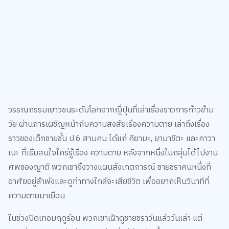
วรรณกรรมเยาวชนระดับโลกจากญี่ปุ่นที่เล่าเรื่องราวการก้าวข้าม
วัย ผ่านการเผชิญหน้ากับความสงสัยเรื่องความตาย เล่าถึงเรื่อง
ราวของเด็กชายชั้น ป.6 สามคน ได้แก่ คิยามะ, ยามาชิตะ และคาวา
เบะ ที่เริ่มสนใจใคร่รู้เรื่อง ความตาย หลังจากหนึ่งในกลุ่มได้ไปงาน
ศพของญาติ พวกเขาจึงวางแผนสังเกตการณ์ ชายชราคนหนึ่งที่
อาศัยอยู่ลำพังและดูท่าทางใกล้จะเสียชีวิต เพื่ออยากเห็นวินาทีที่
ความตายมาเยือน
ในช่วงปิดเทอมฤดูร้อน พวกเขาเฝ้าดูชายชราวันแล้ววันเล่า แต่