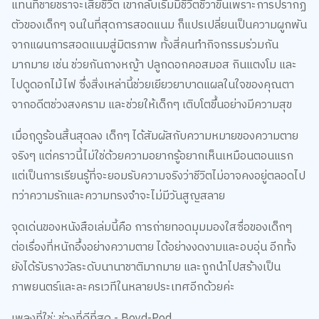
แทนที่ชายชราจะเสียชีวิต เขากลับเริ่มมีชีวิตชีวาขึ้นเพราะการปรากฏ
ตัวของเด็กๆ จนในที่สุดการสอดแนม ก็แปรเปลี่ยนเป็นความผูกพัน
จากแผนการสอดแนมสู่มิตรภาพ ทั้งสี่คนทำกิจกรรมร่วมกัน
มากมาย เช่น ช่วยกันถางหญ้า ปลูกดอกคอสมอส กินแตงโม และ
ไปดูดอกไม้ไฟ ซึ่งสิ่งเหล่านี้ช่วยเยียวยาบาดแผลในใจของคุณตา
จากอดีตช่วงสงคราม และช่วยให้เด็กๆ เติบโตขึ้นอย่างมีความสุข
เมื่อฤดูร้อนสิ้นสุดลง เด็กๆ ได้สัมผัสกับความหมายของความตาย
จริงๆ แต่คราวนี้ไม่ใช่ด้วยความอยากรู้อยากเห็นเหมือนตอนแรก
แต่เป็นการเรียนรู้ที่จะยอมรับความจริงว่าชีวิตไม่อาจคงอยู่ตลอดไป
ทว่าความรักและความทรงจำจะไม่มีวันสูญสลาย
จุดเด่นของหนังสือเล่มนี้คือ การถ่ายทอดมุมมองใสซื่อของเด็กๆ
ต่อเรื่องที่หนักอึ้งอย่างความตาย ได้อย่างงดงามและอบอุ่น อีกทั้ง
ยังได้รับรางวัลระดับนานาชาติมากมาย และถูกนำไปสร้างเป็น
ภาพยนตร์และละครเวทีในหลายประเทศอีกด้วยค่ะ
เพลงที่ใช่: ช่วงที่ดีที่สุด - Boyd-Pod