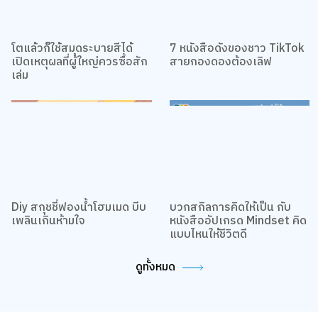
โตแล้วก็ใช้สมุดระบายสีได้
7 หนังสือดังของชาว TikTok
เปิดเหตุผลที่ผู้ใหญ่ควรซื้อสัก
สายกองดองต้องเลิฟ
เล่ม
We use cookies
We use cookies to improve your experience and performance on our
website. You can manage your preferences by clicking "Change
Preferences".
Cookie Policy
Accept All
Change Preferences
Diy สกุชชี่ฟองน้ำโฮมเมด บีบ
บวกสกิลการคิดให้เป็น กับ
เพลินเกินห้ามใจ
หนังสืออัปเกรด Mindset คิด
แบบไหนให้ชีวิตดี
ดูทั้งหมด