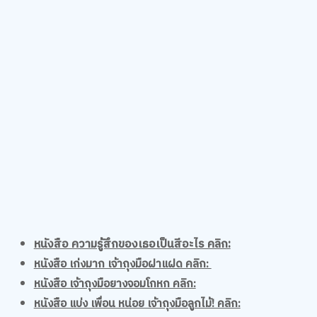
หนังสือ ความรู้สึกของเธอเป็นสีอะไร คลิก:
หนังสือ เก่งมาก เจ้าถุงมือฝาแฝด คลิก:
หนังสือ เจ้าถุงมือยางจอมโกหก คลิก:
หนังสือ แบ่ง เพื่อน หน่อย เจ้าถุงมือลูกไม้! คลิก:
หนังสือ ฟังฉันหน่อยสิ ? คลิก:
หนังสือ แก๊งเหมียวจอมป่วนล่องเรือสำราญ คลิก: