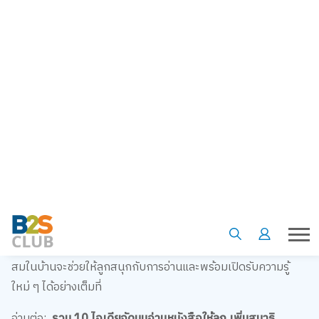
การอ่านหนังสือให้ลูกฟัง ช่วยเสริมสร้างทักษะการฟังและการใช้
ภาษาของลูกได้อย่างดี เมื่อพ่อแม่อ่านหนังสือ หรือ อ่านนิทานให้ลูก
ฟัง ลูกจะได้เรียนรู้คำศัพท์ใหม่ ๆ และการออกเสียงที่ถูกต้อง โดย
เฉพาะการเลือกนิทานภาษาอังกฤษจะเป็นการฝึกภาษาอังกฤษให้
ลูกไปในตัว ช่วยให้ลูกเริ่มต้นเรียนรู้ภาษาต่างประเทศได้ตั้งแต่ยัง
เล็ก
2. กระตุ้นจินตนาการและความคิดสร้างสรรค์
นิทานสำหรับเด็กมักเต็มไปด้วยเรื่องราวที่น่าสนใจและภาพ
ประกอบที่สวยงาม การอ่านนิทานให้ลูกฟังจะช่วยกระตุ้น
จินตนาการและความคิดสร้างสรรค์ของลูก การมีมุมนิทานที่เหมาะ
สมในบ้านจะช่วยให้ลูกสนุกกับการอ่านและพร้อมเปิดรับความรู้
ใหม่ ๆ ได้อย่างเต็มที่
อ่านต่อ:
รวม 10 ไอเดียจัดมุมอ่านหนังสือให้ลูก เพิ่มสมาธิ
กระตุ้นการอ่าน รักในการเรียนรู้ คลิก: