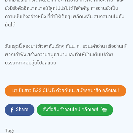
ความบันเทิงอย่างหนึ่ง ที่ทำให้เด็กๆ เพลิดเพลิน สนุกสนานไปกับ
มันได้
วันหยุดนี้ ลองมาใช้เวลากับเด็กๆ กันนะคะ ชวนเค้าอ่าน หรืออ่านให้
พวกเค้าฟัง สร้างความสนุกสนานและทำให้บ้านเต็มไปด้วย
บรรยากาศอบอุ่นไปอีกแบบ
มาเป็นชาว B2S CLUB ด้วยกันนะ สมัครสมาชิก
คลิกเลย!
Share
สั่งซื้อสินค้าออนไลน์ คลิกเลย!
Tag:
Children Book
,
ครอบครัวและเด็ก
,
หนังสือและการ์ตูนความรู้
,
BackToSchool