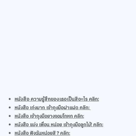
หนังสือ ความรู้สึกของเธอเป็นสีอะไร คลิก:
หนังสือ เก่งมาก เจ้าถุงมือฝาแฝด คลิก:
หนังสือ เจ้าถุงมือยางจอมโกหก คลิก:
หนังสือ แบ่ง เพื่อน หน่อย เจ้าถุงมือลูกไม้! คลิก:
หนังสือ ฟังฉันหน่อยสิ ? คลิก:
หนังสือ แก๊งเหมียวจอมป่วนล่องเรือสำราญ คลิก: