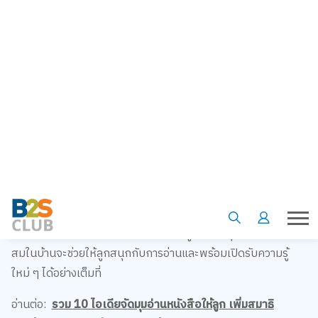
การอ่านหนังสือให้ลูกฟัง ช่วยเสริมสร้างทักษะการฟังและการใช้
ภาษาของลูกได้อย่างดี เมื่อพ่อแม่อ่านหนังสือ หรือ อ่านนิทานให้ลูก
ฟัง ลูกจะได้เรียนรู้คำศัพท์ใหม่ ๆ และการออกเสียงที่ถูกต้อง โดย
เฉพาะการเลือกนิทานภาษาอังกฤษจะเป็นการฝึกภาษาอังกฤษให้
ลูกไปในตัว ช่วยให้ลูกเริ่มต้นเรียนรู้ภาษาต่างประเทศได้ตั้งแต่ยัง
เล็ก
2. กระตุ้นจินตนาการและความคิดสร้างสรรค์
นิทานสำหรับเด็กมักเต็มไปด้วยเรื่องราวที่น่าสนใจและภาพ
ประกอบที่สวยงาม การอ่านนิทานให้ลูกฟังจะช่วยกระตุ้น
จินตนาการและความคิดสร้างสรรค์ของลูก การมีมุมนิทานที่เหมาะ
สมในบ้านจะช่วยให้ลูกสนุกกับการอ่านและพร้อมเปิดรับความรู้
ใหม่ ๆ ได้อย่างเต็มที่
อ่านต่อ:
รวม 10 ไอเดียจัดมุมอ่านหนังสือให้ลูก เพิ่มสมาธิ
กระตุ้นการอ่าน รักในการเรียนรู้ คลิก: