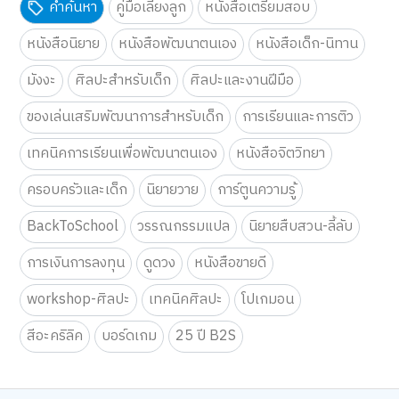
คำค้นหา
คู่มือเลี้ยงลูก
หนังสือเตรียมสอบ
หนังสือนิยาย
หนังสือพัฒนาตนเอง
หนังสือเด็ก-นิทาน
มังงะ
ศิลปะสำหรับเด็ก
ศิลปะและงานฝีมือ
ของเล่นเสริมพัฒนาการสำหรับเด็ก
การเรียนและการติว
เทคนิคการเรียนเพื่อพัฒนาตนเอง
หนังสือจิตวิทยา
ครอบครัวและเด็ก
นิยายวาย
การ์ตูนความรู้
BackToSchool
วรรณกรรมแปล
นิยายสืบสวน-ลี้ลับ
การเงินการลงทุน
ดูดวง
หนังสือขายดี
workshop-ศิลปะ
เทคนิคศิลปะ
โปเกมอน
สีอะคริลิค
บอร์ดเกม
25 ปี B2S