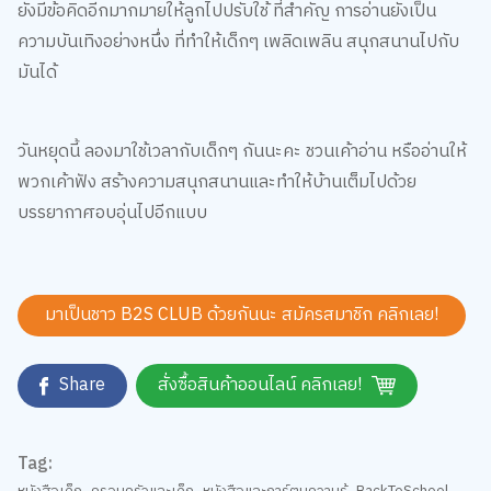
ความบันเทิงอย่างหนึ่ง ที่ทำให้เด็กๆ เพลิดเพลิน สนุกสนานไปกับ
มันได้
วันหยุดนี้ ลองมาใช้เวลากับเด็กๆ กันนะคะ ชวนเค้าอ่าน หรืออ่านให้
พวกเค้าฟัง สร้างความสนุกสนานและทำให้บ้านเต็มไปด้วย
บรรยากาศอบอุ่นไปอีกแบบ
มาเป็นชาว B2S CLUB ด้วยกันนะ สมัครสมาชิก
คลิกเลย!
Share
สั่งซื้อสินค้าออนไลน์ คลิกเลย!
Tag:
หนังสือเด็ก
,
ครอบครัวและเด็ก
,
หนังสือและการ์ตูนความรู้
,
BackToSchool