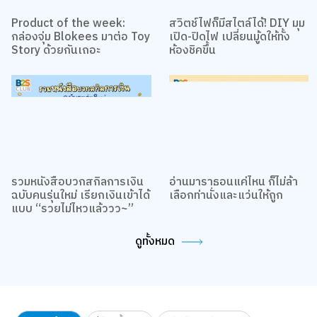
Product of the week:
สวิตช์ไฟก็มีสไตล์ได้! DIY มุม
กล่องจุ่ม Blokees มาต่อ Toy
เปิด-ปิดไฟ เปลี่ยนมู้ดให้ทั้ง
Story ด้วยกันเถอะ
ห้องชิคขึ้น
เว็บไซต์นี้ใช้คุกกี้
รวมหนังสือบวกสกิลการเงิน
อ่านมาราธอนแค่ไหน ก็ไม่ล้า
เราใช้คุกกี้เพื่อเพิ่มประสบการณ์ที่ดีในการใช้เว็บไซต์ แสดงเนื้อหาและโฆษณาให้
ฉบับคนรุ่นใหม่ เรียกเงินเข้าได้
เลือกท่านั่งและแว่นให้ถูก
ตรงกับความสนใจ รวมถึงเพื่อวิเคราะห์การเข้าใช้งานเว็บไซต์และทำความเข้าใจ
แบบ “รวยไม่ไหวแล้ววว~”
ว่าผู้ใช้งานมาจากที่ใด คุณสามารถเลือกตั้งค่าความยินยอมการใช้คุกกี้ได้ โดย
คลิก “การตั้งค่าคุกกี้”
นโยบายคุกกี้
ดูทั้งหมด
ยอมรับทั้งหมด
TOP
การตั้งค่าคุกกี้