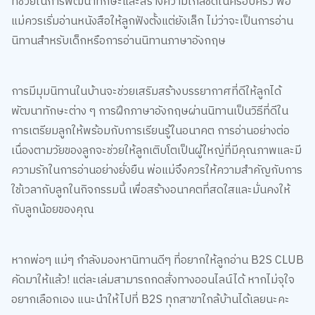
แม่ควรเริ่มอ่านหนังสือให้ลูกฟังตั้งแต่ยังเล็ก ไม่ว่าจะเป็นการอ่าน
นิทานสำหรับเด็กหรือการอ่านนิทานภาษาอังกฤษ
การมีมุมนิทานในบ้านจะช่วยเสริมสร้างบรรยากาศที่ดีให้ลูกได้
พัฒนาทักษะต่าง ๆ การฝึกภาษาอังกฤษผ่านนิทานเป็นวิธีที่ดีใน
การเตรียมลูกให้พร้อมกับการเรียนรู้ในอนาคต การอ่านอย่างต่อ
เนื่องตามวัยของลูกจะช่วยให้ลูกเติบโตเป็นผู้ใหญ่ที่มีคุณภาพและมี
ความรักในการอ่านอย่างยั่งยืน พ่อแม่จึงควรให้ความสำคัญกับการ
ใช้เวลากับลูกในกิจกรรมนี้ เพื่อสร้างอนาคตที่สดใสและมั่นคงให้
กับลูกน้อยของคุณ
หากพ่อๆ แม่ๆ กำลังมองหานิทานดีๆ ที่อยากให้ลูกอ่าน B2S CLUB
คัดมาให้แล้ว! แต่ละเล่มสามารถกดสั่งทางออนไลน์ได้ หากไม่จุใจ
อยากเลือกเอง แนะนำให้ไปที่ B2S ทุกสาขาใกล้บ้านได้เลยนะคะ
หนังสือนิทานที่เหมาะกับช่วงอายุ 0-3 ขวบ