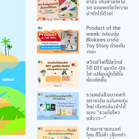
ชาร์จ เก็บสายให้ไม่
รก แถมพกโชว์ความ
น่ารักได้ด้วย!
Product of the
week: กล่องจุ่ม
Blokees มาต่อ
Toy Story ด้วยกัน
เถอะ
สวิตช์ไฟก็มีสไตล์
ได้! DIY มุมเปิด-ปิด
ไฟ เปลี่ยนมู้ดให้ทั้ง
ห้องชิคขึ้น
รวมหนังสือบวกสกิ
ลการเงิน ฉบับคนรุ่น
ใหม่ เรียกเงินเข้าได้
แบบ “รวยไม่ไหว
แล้ววว~”
อ่านมาราธอนแค่
ไหน ก็ไม่ล้า เลือกท่า