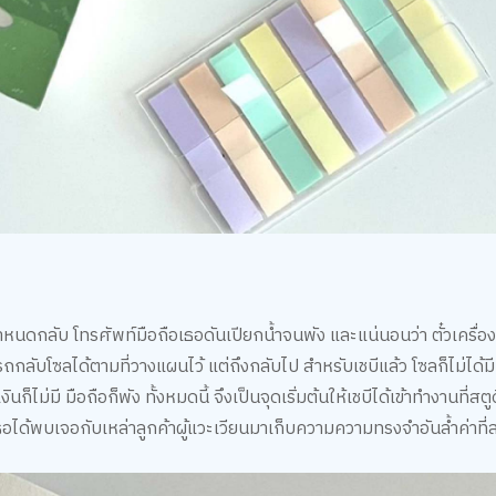
งกำหนดกลับ โทรศัพท์มือถือเธอดันเปียกน้ำจนพัง และแน่นอนว่า ตั๋วเครื่อ
ถกลับโซลได้ตามที่วางแผนไว้ แต่ถึงกลับไป สำหรับเชบีแล้ว โซลก็ไม่ได้มีที
นก็ไม่มี มือถือก็พัง ทั้งหมดนี้ จึงเป็นจุดเริ่มต้นให้เชบีได้เข้าทำงานที่ส
เธอได้พบเจอกับเหล่าลูกค้าผู้แวะเวียนมาเก็บความความทรงจำอันล้ำค่าที่ส