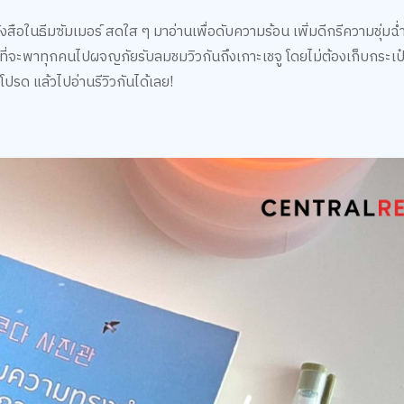
งสือในธีมซัมเมอร์ สดใส ๆ มาอ่านเพื่อดับความร้อน เพิ่มดีกรีความชุ่มฉ่ำ
่มที่จะพาทุกคนไปผจญภัยรับลมชมวิวกันถึงเกาะเชจู โดยไม่ต้องเก็บกระเป๋
้วโปรด แล้วไปอ่านรีวิวกันได้เลย!