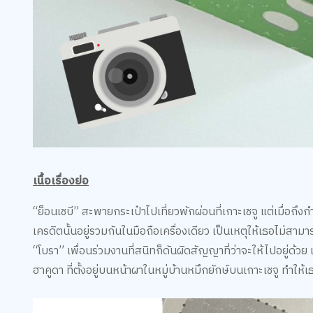
เนื้อเรื่องย่อ
“ย็อนเชบี” สะพายกระเป๋าไปเที่ยวพักผ่อนที่เกาะเชจู แต่เมื่อถึ
เครดิตนั้นอยู่รวมกันในมือถือเครื่องเดียว เป็นเหตุให้เธอไม่สามาร
“โบรา” เพื่อนร่วมงานที่สนิทก็ดันผิดสัญญาที่ว่าจะให้ไปอยู่ด้วย เงิ
ฮาคูดา ที่ตั้งอยู่บนหน้าผาในหมู่บ้านหมึกยักษ์บนเกาะเชจู ทำให้