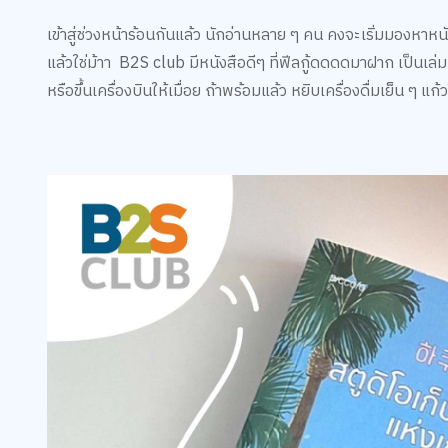
เข้าสู่ช่วงหน้าร้อนกันแล้ว นักอ่านหลาย ๆ คน คงจะเริ่มมองหาหนั
แล้วใช่ม้าา B2S club มีหนังสือดีๆ ที่ฟีลกู้ดดดดมาฝาก เป็นเล
หรือขึ้นเครื่องบินให้เมื่อย ถ้าพร้อมแล้ว หยิบเครื่องดื่มเย็น ๆ แก