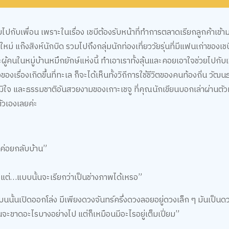
ยไปกับเพื่อน เพราะในเรื่อง เชบีต้องรับหน้าที่ทำการตลาดเรียกลูกค้าเข้า
หม่ แก๊งสิงห์นักบิด รวมไปถึงกลุ่มนักท่องเที่ยววัยรุ่นที่มีแฟนเก่าของเชบี
และผู้คนในหมู่บ้านหมึกยักษ์แห่งนี้ ทำเอาเราทั้งลุ้นและคอยเอาใจช่วยไปกับ
งเรื่องเกิดขึ้นที่ทะเล ก็จะได้เห็นทั้งวิถีการใช้ชีวิตของคนท้องถิ่น วั
่าภูมิใจ และธรรมชาติอันสวยงามของเกาะเชจู ที่คุณนักเขียนบอกเล่าผ่านตัว
ัวเองเลยค่ะ
้งแล้วค่อยกลับบ้าน”
แต่…แบบนั้นจะเรียกว่าเป็นช่างภาพได้เหรอ”
นนั้นเปิดออกโล่ง มีเพียงดวงจันทร์ครึ่งดวงลอยอยู่ดวงเล็ก ๆ มันเป็นดวงจ
จะขาดอะไรบางอย่างไป แต่ก็เหมือนมีอะไรอยู่เต็มเปี่ยม”