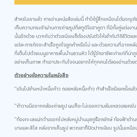
สำหรับเราแล้ว การอ่านหนังสือเล่มนี้ ทำให้รู้สึกเหมือนได้ผจญภั
เก็บความทรงจำผ่านการถ่ายรูปที่สตูดิโอฮาคูดา ที่มีทั้งคู่แต่งงานใ
นั้นอีกด้วย บวกกับว่าตัวเชบีเองก็ต้องปรับตัวให้เข้ากับวิถีชีวิต
แต่ละภารกิจจะสำเร็จถูกใจลูกค้าหรือไม่ และด้วยความที่ฉากหลังขอ
ที่เต็มไปด้วยเมนูอาหารพื้นบ้านชวนหิว ได้รู้จักอาชีพเก่าแก่ที่น
อย่างเห็นภาพ ทำเอาประทับใจจนอยากให้ทุกคนได้ลองอ่านด้วยต
ตัวอย่างข้อความในหนังสือ
“เดินไปข้างหน้าหนึ่งก้าว ถอยหลังหนึ่งก้าว ทำสำเร็จร้อยครั
“ถ้าวางมือจากกล้องถ่ายรูป ผมก็จะไม่เจอความล้มเหลวเลยครับ 
“ท้องทะเลแผ่กว้างออกไปหลังหมู่บ้านมุลกูร็อกยักษ์ ท้องฟ้าด้านบ
บางและสีใส หลังจากเห็นรูป พวกเขาก็ปิดปากเงียบ รูปนั้นเหมือน