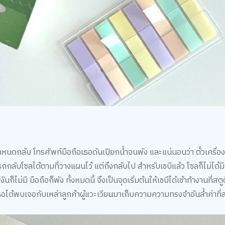
งกำหนดกลับ โทรศัพท์มือถือเธอดันเปียกน้ำจนพัง และแน่นอนว่า ตั๋วเครื่อ
ถกลับโซลได้ตามที่วางแผนไว้ แต่ถึงกลับไป สำหรับเชบีแล้ว โซลก็ไม่ได้มีที
นก็ไม่มี มือถือก็พัง ทั้งหมดนี้ จึงเป็นจุดเริ่มต้นให้เชบีได้เข้าทำงานที่ส
เธอได้พบเจอกับเหล่าลูกค้าผู้แวะเวียนมาเก็บความความทรงจำอันล้ำค่าที่ส