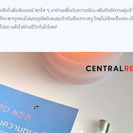
งสือในธีมซัมเมอร์ สดใส ๆ มาอ่านเพื่อดับความร้อน เพิ่มดีกรีความชุ่มฉ่ำ
่มที่จะพาทุกคนไปผจญภัยรับลมชมวิวกันถึงเกาะเชจู โดยไม่ต้องเก็บกระเป๋
้วโปรด แล้วไปอ่านรีวิวกันได้เลย!