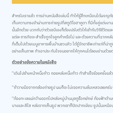
สำหรับเราแล้ว การอ่านหนังสือเล่มนี้ ทำให้รู้สึกเหมือนได้ผจญภั
เก็บความทรงจำผ่านการถ่ายรูปที่สตูดิโอฮาคูดา ที่มีทั้งคู่แต่งงานใ
นั้นอีกด้วย บวกกับว่าตัวเชบีเองก็ต้องปรับตัวให้เข้ากับวิถีชีวิต
แต่ละภารกิจจะสำเร็จถูกใจลูกค้าหรือไม่ และด้วยความที่ฉากหลังขอ
ที่เต็มไปด้วยเมนูอาหารพื้นบ้านชวนหิว ได้รู้จักอาชีพเก่าแก่ที่น
อย่างเห็นภาพ ทำเอาประทับใจจนอยากให้ทุกคนได้ลองอ่านด้วยต
ตัวอย่างข้อความในหนังสือ
“เดินไปข้างหน้าหนึ่งก้าว ถอยหลังหนึ่งก้าว ทำสำเร็จร้อยครั
“ถ้าวางมือจากกล้องถ่ายรูป ผมก็จะไม่เจอความล้มเหลวเลยครับ 
“ท้องทะเลแผ่กว้างออกไปหลังหมู่บ้านมุลกูร็อกยักษ์ ท้องฟ้าด้านบ
บางและสีใส หลังจากเห็นรูป พวกเขาก็ปิดปากเงียบ รูปนั้นเหมือน