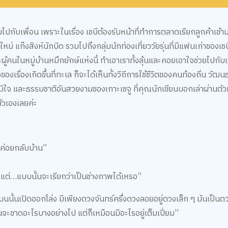
ยไปกับเพื่อน เพราะในเรื่อง เชบีต้องรับหน้าที่ทำการตลาดเรียกลูกค้าเข้า
หม่ แก๊งสิงห์นักบิด รวมไปถึงกลุ่มนักท่องเที่ยววัยรุ่นที่มีแฟนเก่าของเชบี
และผู้คนในหมู่บ้านหมึกยักษ์แห่งนี้ ทำเอาเราทั้งลุ้นและคอยเอาใจช่วยไปกับ
งเรื่องเกิดขึ้นที่ทะเล ก็จะได้เห็นทั้งวิถีการใช้ชีวิตของคนท้องถิ่น วั
่าภูมิใจ และธรรมชาติอันสวยงามของเกาะเชจู ที่คุณนักเขียนบอกเล่าผ่านตัว
ัวเองเลยค่ะ
้งแล้วค่อยกลับบ้าน”
แต่…แบบนั้นจะเรียกว่าเป็นช่างภาพได้เหรอ”
นนั้นเปิดออกโล่ง มีเพียงดวงจันทร์ครึ่งดวงลอยอยู่ดวงเล็ก ๆ มันเป็นดวงจ
จะขาดอะไรบางอย่างไป แต่ก็เหมือนมีอะไรอยู่เต็มเปี่ยม”