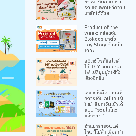
ชาร์จ เก็บสายให้ไม่
รก แถมพกโชว์ความ
น่ารักได้ด้วย!
Product of the
week: กล่องจุ่ม
Blokees มาต่อ
Toy Story ด้วยกัน
เถอะ
สวิตช์ไฟก็มีสไตล์
ได้! DIY มุมเปิด-ปิด
ไฟ เปลี่ยนมู้ดให้ทั้ง
ห้องชิคขึ้น
รวมหนังสือบวกสกิ
ลการเงิน ฉบับคนรุ่น
ใหม่ เรียกเงินเข้าได้
แบบ “รวยไม่ไหว
แล้ววว~”
อ่านมาราธอนแค่
ไหน ก็ไม่ล้า เลือกท่า