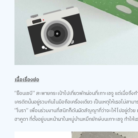
เนื้อเรื่องย่อ
“ย็อนเชบี” สะพายกระเป๋าไปเที่ยวพักผ่อนที่เกาะเชจู แต่เมื่อถึ
เครดิตนั้นอยู่รวมกันในมือถือเครื่องเดียว เป็นเหตุให้เธอไม่สามาร
“โบรา” เพื่อนร่วมงานที่สนิทก็ดันผิดสัญญาที่ว่าจะให้ไปอยู่ด้วย เงิ
ฮาคูดา ที่ตั้งอยู่บนหน้าผาในหมู่บ้านหมึกยักษ์บนเกาะเชจู ทำให้