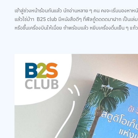
เข้าสู่ช่วงหน้าร้อนกันแล้ว นักอ่านหลาย ๆ คน คงจะเริ่มมองหาหนั
แล้วใช่ม้าา B2S club มีหนังสือดีๆ ที่ฟีลกู้ดดดดมาฝาก เป็นเล
หรือขึ้นเครื่องบินให้เมื่อย ถ้าพร้อมแล้ว หยิบเครื่องดื่มเย็น ๆ แก