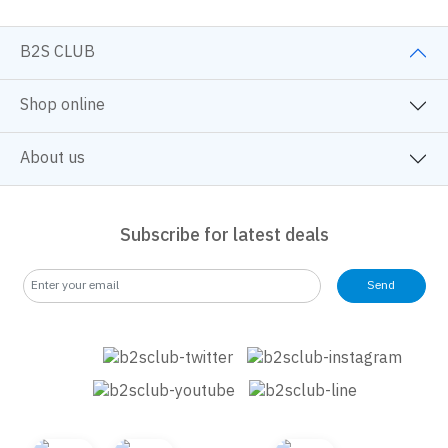
แบบ “รวยไม่ไหวแล้ววว~”
ดูทั้งหมด
Keyword
Parenting Book
Exam Book
Fiction
Selfhelp Book
Children Book
Mnaga/Comic
Art & Craft fo Kids
Art & Craft
Education Toy
Tutor
Self Development
หนังสือจิตวิทยา
ครอบครัวและเด็ก
นิยายวาย
หนังสือและการ์ตูนความรู้
BackToSchool