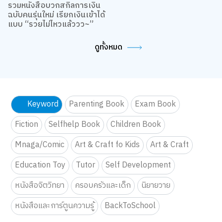
รักได้ด้วย!
Product of the week:
สวิตช์ไฟก็มีสไตล์ได้! DIY มุม
กล่องจุ่ม Blokees มาต่อ Toy
เปิด-ปิดไฟ เปลี่ยนมู้ดให้ทั้ง
Story ด้วยกันเถอะ
ห้องชิคขึ้น
อ่านมาราธอนแค่ไหน ก็ไม่ล้า
เลือกท่านั่งและแว่นให้ถูก
รวมหนังสือบวกสกิลการเงิน
ฉบับคนรุ่นใหม่ เรียกเงินเข้าได้