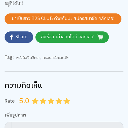
5. หนังสือ Mapping เยียวยาซึมเศร้ากับเรื่องเล่า
ของมนุษย์เศร้าซึม
เรื่องเล่าจากประสบการณ์ตรงของผู้ป่วยโรคซึมเศร้า โดยบล็อก
เกอร์ชาวญี่ปุ่นผู้เผยแพร่การ "ทำแผนภาพบำบัด" จนได้รับความ
นิยมในชั่วข้ามคืน ถือว่าเป็นการเรียนรู้เรื่องราวแบบซึมๆ ที่ไม่ได้ชวน
เศร้า แต่ชวนให้เข้าใจโรคซึมเศร้ามากขึ้น
สั่งซื้อ
คลิก
หากในเย็นวันนี้ มีฝนตกแล้วรู้สึกเหงา อย่าลืมหยิบหนังสือเหล่านี้
ขึ้นมาอยู่เป็นเพื่อน บางทีคุณอาจจะลืมความเศร้า ความเหงา แล้ว
ได้แอบยิ้มเล็กๆ ที่มุมปาก กับเรื่องราวในหนังสือเคล้าเสียงฝนตก
อยู่ก็ได้นะ!
มาเป็นชาว B2S CLUB ด้วยกันนะ สมัครสมาชิก
คลิกเลย!