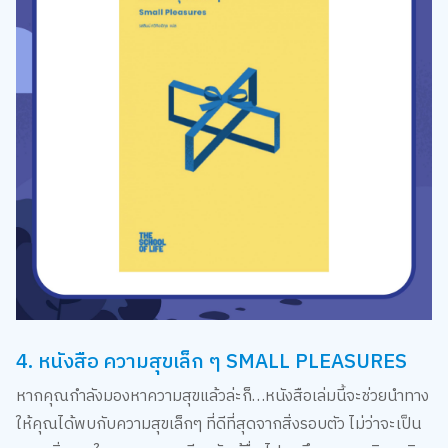
3. หนังสือ โลกซึมเศร้า : คลายปมโรคแห่งยุคสมัย
หนังสืืื่อที่ชวนให้ผู้อ่านได้หันกลับมาทบทวนชีวิต กอบกู้ตัวตนและ
ความสัมพันธ์ที่หล่นหาย แล้วค้นหาหนทางเยียวยาความเจ็บปวด
เพราะบางครั้ง ความซึมเศร้าอาจฝังรากลึกเกินกว่าที่ยาจะรักษาได้
มาทำความเข้าใจและก้าวออกจากโลกที่เต็มไปด้วยความซึมเศร้านี้
ไปด้วยกัน
สั่งซื้อ
คลิก