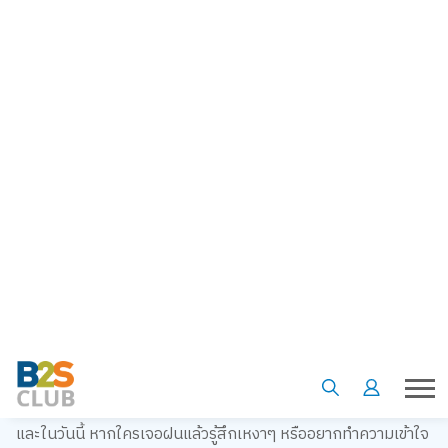
รู้สึกหมดหวัง
หมดความสนใจในสิ่งที่เคยสนใจ
อ่อนเพลีย ไม่มีเรี่ยวแรง
ง่วงนอนตลอดเวลา
ไม่มีสมาธิ
เก็บตัว
หมกมุ่นกับเรื่องความตาย
หากใครกำลังมีอาการเหล่านี้ แล้วสงสัยว่าตัวเองกำลังตกอยู่ใน
ภาวะ SAD ให้รีบปรึกษาคุณหมอทันที เพราะบางทีภาวะนี้ อาจร้าย
แรงกว่าที่คิด ควรได้รับการรักษาอย่างถูกวิธี เพื่อปรับจากโหมด
เศร้าให้เข้าสู่โหมดแห่งความสุข ไม่จมดิ่งไปในห้วงแห่งความรู้สึก
ลบๆ คนเดียว
และในวันนี้ หากใครเจอฝนแล้วรู้สึกเหงาๆ หรืออยากทำความเข้าใจ
กับความรู้สึกเศร้า/ โรคซึมเศร้า เราขอแนะนำหนังสือดีๆ ที่จะคอย