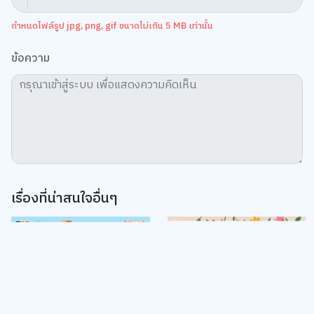
Share
สั่งซื้อสินค้าออนไลน์ คลิกเลย!
Tag:
หนังสือจิตวิทยา
,
ครอบครัวและเด็ก
ความคิดเห็น
We use cookies
5.0
Rate
0.5
1.0
1.5
2.0
2.5
3.0
3.5
4.0
4.5
5.0
We use cookies to improve your experience and performance on our
website. You can manage your preferences by clicking "Change
Preferences".
Cookie Policy
เพิ่มรูปภาพ
Accept All
TOP
กำหนดไฟล์รูป jpg, png, gif ขนาดไม่เกิน 5 MB เท่านั้น
Change Preferences