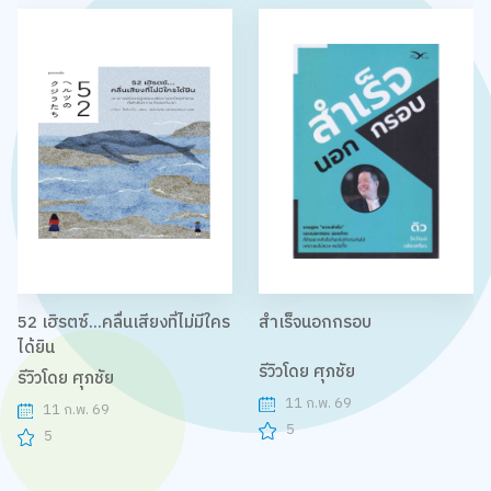
52 เฮิรตซ์...คลื่นเสียงที่ไม่มีใคร
สำเร็จนอกกรอบ
ได้ยิน
รีวิวโดย ศุภชัย
รีวิวโดย ศุภชัย
11 ก.พ. 69
11 ก.พ. 69
5
5