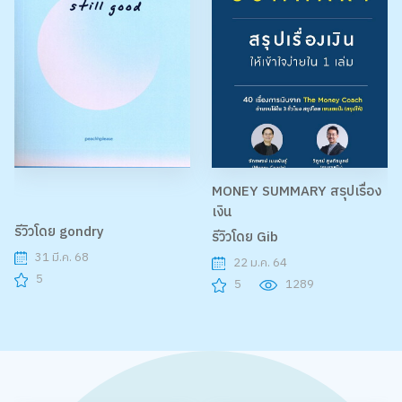
MONEY SUMMARY สรุปเรื่อง
เงิน
รีวิวโดย gondry
รีวิวโดย Gib
31 มี.ค. 68
22 ม.ค. 64
5
5
1289