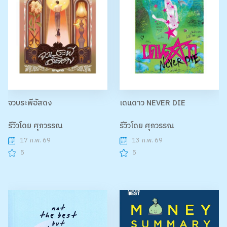
จวบระพีอัสดง
เดนดาว NEVER DIE
รีวิวโดย ศุภวรรณ
รีวิวโดย ศุภวรรณ
17 ก.พ. 69
13 ก.พ. 69
5
5