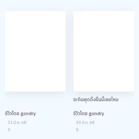
จะกินพุดดิ้งชิ้นนี้เลยไหม
รีวิวโดย gondry
รีวิวโดย gondry
31 มี.ค. 68
30 มี.ค. 68
5
5