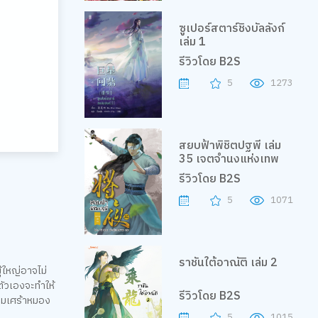
ซูเปอร์สตาร์ชิงบัลลังก์
เล่ม 1
รีวิวโดย B2S
5
1273
สยบฟ้าพิชิตปฐพี เล่ม
35 เจตจำนงแห่งเทพ
รีวิวโดย B2S
5
1071
ราชันใต้อาณัติ เล่ม 2
ู้ใหญ่อาจไม่
์ตัวเองจะทำให้
รีวิวโดย B2S
วามเศร้าหมอง
5
1015