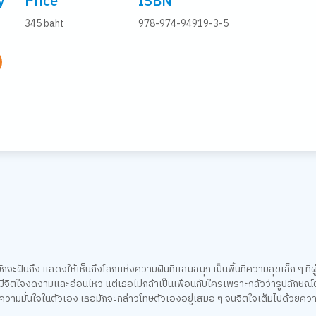
y
Price
ISBN
345 baht
978-974-94919-3-5
จะฝันถึง แสดงให้เห็นถึงโลกแห่งความฝันที่แสนสนุก เป็นพื้นที่ความสุขเล็ก ๆ ที่ผ
ิงที่มีจิตใจงดงามและอ่อนไหว แต่เธอไม่กล้าเป็นเพื่อนกับใครเพราะกลัวว่ารูปลักษณ
ดความมั่นใจในตัวเอง เธอมักจะกล่าวโทษตัวเองอยู่เสมอ ๆ จนจิตใจเต็มไปด้วยค