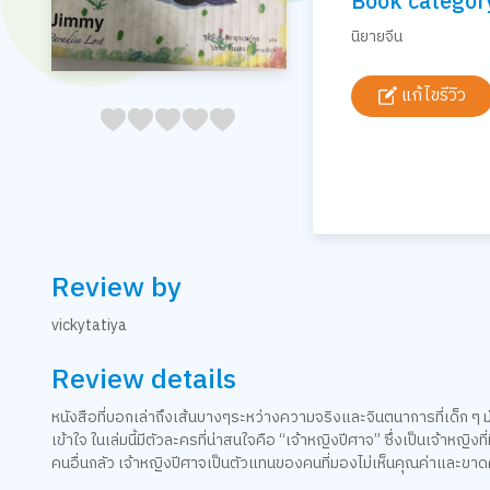
Book categor
นิยายจีน
แก้ไขรีวิว
05
1
15
2
25
3
35
4
45
5
Review by
vickytatiya
Review details
หนังสือที่บอกเล่าถึงเส้นบางๆระหว่างความจริงและจินตนาการที่เด็ก ๆ มัก
เข้าใจ ในเล่มนี้มีตัวละครที่น่าสนใจคือ “เจ้าหญิงปีศาจ” ซึ่งเป็นเจ้าหญ
คนอื่นกลัว เจ้าหญิงปีศาจเป็นตัวแทนของคนที่มองไม่เห็นคุณค่าและขา