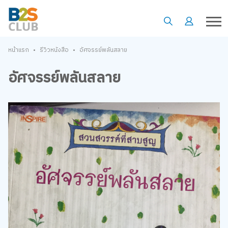
•
•
หน้าแรก
รีวิวหนังสือ
อัศจรรย์พลันสลาย
อัศจรรย์พลันสลาย