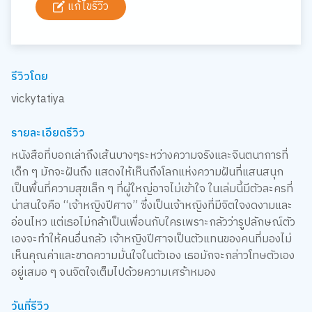
แก้ไขรีวิว
รีวิวโดย
vickytatiya
รายละเอียดรีวิว
หนังสือที่บอกเล่าถึงเส้นบางๆระหว่างความจริงและจินตนาการที่
เด็ก ๆ มักจะฝันถึง แสดงให้เห็นถึงโลกแห่งความฝันที่แสนสนุก
เป็นพื้นที่ความสุขเล็ก ๆ ที่ผู้ใหญ่อาจไม่เข้าใจ ในเล่มนี้มีตัวละครที่
น่าสนใจคือ “เจ้าหญิงปีศาจ” ซึ่งเป็นเจ้าหญิงที่มีจิตใจงดงามและ
อ่อนไหว แต่เธอไม่กล้าเป็นเพื่อนกับใครเพราะกลัวว่ารูปลักษณ์ตัว
เองจะทำให้คนอื่นกลัว เจ้าหญิงปีศาจเป็นตัวแทนของคนที่มองไม่
เห็นคุณค่าและขาดความมั่นใจในตัวเอง เธอมักจะกล่าวโทษตัวเอง
อยู่เสมอ ๆ จนจิตใจเต็มไปด้วยความเศร้าหมอง
วันที่รีวิว