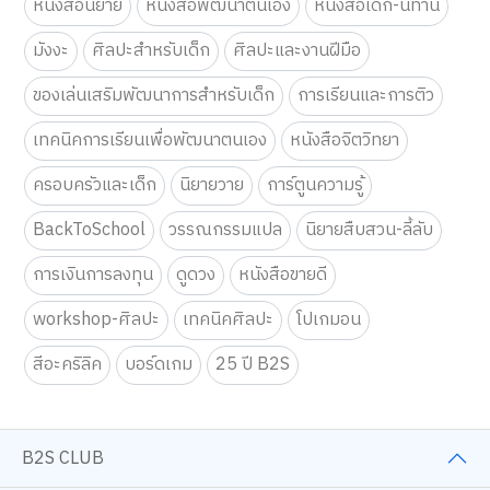
หนังสือนิยาย
หนังสือพัฒนาตนเอง
หนังสือเด็ก-นิทาน
มังงะ
ศิลปะสำหรับเด็ก
ศิลปะและงานฝีมือ
ของเล่นเสริมพัฒนาการสำหรับเด็ก
การเรียนและการติว
เทคนิคการเรียนเพื่อพัฒนาตนเอง
หนังสือจิตวิทยา
ครอบครัวและเด็ก
นิยายวาย
การ์ตูนความรู้
BackToSchool
วรรณกรรมแปล
นิยายสืบสวน-ลี้ลับ
การเงินการลงทุน
ดูดวง
หนังสือขายดี
workshop-ศิลปะ
เทคนิคศิลปะ
โปเกมอน
สีอะคริลิค
บอร์ดเกม
25 ปี B2S
B2S CLUB